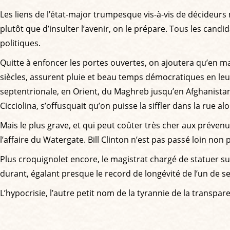
Les liens de l’état-major trumpesque vis-à-vis de décideurs
plutôt que d’insulter l’avenir, on le prépare. Tous les cand
politiques.
Quitte à enfoncer les portes ouvertes, on ajoutera qu’en mat
siècles, assurent pluie et beau temps démocratiques en leur
septentrionale, en Orient, du Maghreb jusqu’en Afghanistan.
Cicciolina, s’offusquait qu’on puisse la siffler dans la rue al
Mais le plus grave, et qui peut coûter très cher aux prév
l’affaire du Watergate. Bill Clinton n’est pas passé loin non
Plus croquignolet encore, le magistrat chargé de statuer s
durant, égalant presque le record de longévité de l’un de s
L’hypocrisie, l’autre petit nom de la tyrannie de la transpare