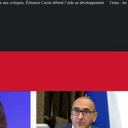
aroit défend l’aide au développement
Ceuta : les
« ingérences étrangères »
pou