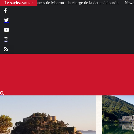
e Macron : la charge de la dette s’alourdit
Le saviez-vous :
Newcleo, la PME franco-italienne 