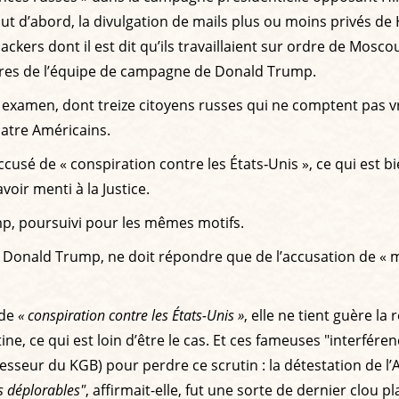
out d’abord, la divulgation de mails plus ou moins privés de
kers dont il est dit qu’ils travaillaient sur ordre de Moscou.
bres de l’équipe de campagne de Donald Trump.
n examen, dont treize citoyens russes qui ne comptent pas vr
uatre Américains.
é de « conspiration contre les États‐Unis », ce qui est bien
voir menti à la Justice.
p, poursuivi pour les mêmes motifs.
 Donald Trump, ne doit répondre que de l’accusation de « m
 de
« conspiration contre les États-Unis »
, elle ne tient guère la
 ce qui est loin d’être le cas. Et ces fameuses "interférence
sseur du KGB) pour perdre ce scrutin : la détestation de l’
s déplorables"
, affirmait-elle, fut une sorte de dernier clou p