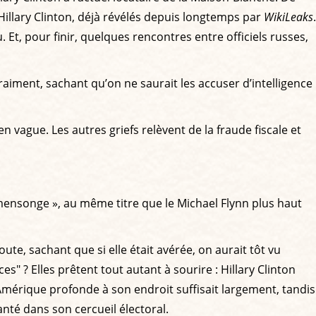
 Hillary Clinton, déjà révélés depuis longtemps par
WikiLeaks
.
 Et, pour finir, quelques rencontres entre officiels russes,
aiment, sachant qu’on ne saurait les accuser d’intelligence
 vague. Les autres griefs relèvent de la fraude fiscale et
ensonge », au même titre que le Michael Flynn plus haut
 route, sachant que si elle était avérée, on aurait tôt vu
s" ? Elles prêtent tout autant à sourire : Hillary Clinton
Amérique profonde à son endroit suffisait largement, tandis
lanté dans son cercueil électoral.