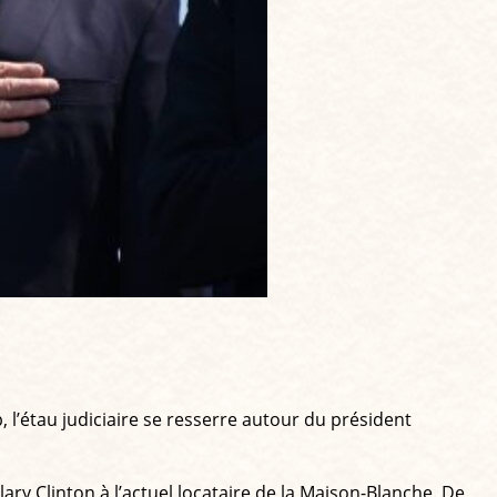
 l’étau judiciaire se resserre autour du président
ary Clinton à l’actuel locataire de la Maison-Blanche. De