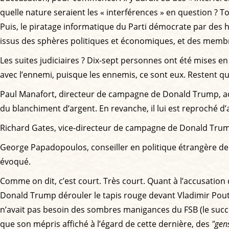
quelle nature seraient les « interférences » en question ? T
Puis, le piratage informatique du Parti démocrate par des hac
issus des sphères politiques et économiques, et des mem
Les suites judiciaires ? Dix-sept personnes ont été mises e
avec l’ennemi, puisque les ennemis, ce sont eux. Restent q
Paul Manafort, directeur de campagne de Donald Trump, accus
du blanchiment d’argent. En revanche, il lui est reproché d’a
Richard Gates, vice‐directeur de campagne de Donald Trum
George Papadopoulos, conseiller en politique étrangère de
évoqué.
Comme on dit, c’est court. Très court. Quant à l’accusation
Donald Trump dérouler le tapis rouge devant Vladimir Poutine,
n’avait pas besoin des sombres manigances du FSB (le succe
que son mépris affiché à l’égard de cette dernière, des
"gen