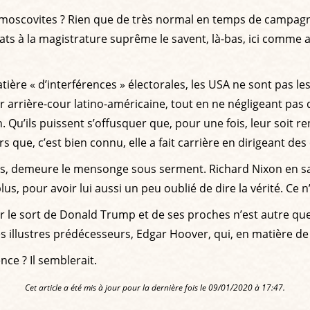
 moscovites ? Rien que de très normal en temps de campagne 
idats à la magistrature suprême le savent, là-bas, ici comme 
ière « d’interférences » électorales, les USA ne sont pas les
 arrière-cour latino-américaine, tout en ne négligeant pas 
 Qu’ils puissent s’offusquer que, pour une fois, leur soit r
ors que, c’est bien connu, elle a fait carrière en dirigeant de
enus, demeure le mensonge sous serment. Richard Nixon en s
 plus, pour avoir lui aussi un peu oublié de dire la vérité. 
ur le sort de Donald Trump et de ses proches n’est autre q
es illustres prédécesseurs, Edgar Hoover, qui, en matière d
nce ? Il semblerait.
Cet article a été mis à jour pour la dernière fois le 09/01/2020 à 17:47.