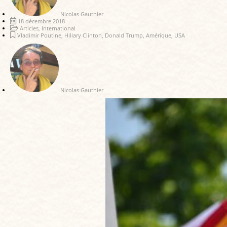
Nicolas Gauthier
18 décembre 2018
Articles
,
International
Vladimir Poutine
,
Hillary Clinton
,
Donald Trump
,
Amérique
,
USA
Nicolas Gauthier