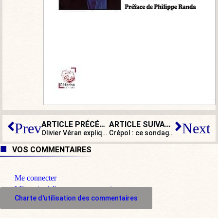
ARTICLE PRÉCÉDENT
ARTICLE SUIVANT
Prev
Next
Olivier Véran explique pourquoi il n’y a pas de racisme anti-Blanc
Crépol : ce sondage accablant pour Macron, Borne, Darmanin et Dupond-Moretti
VOS COMMENTAIRES
Me connecter
M'inscrire à l'espace commentaire
Charte d'utilisation des commentaires