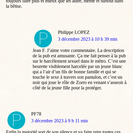
toujours faire plus et mieux que les autre, même et surtout dans
la bêtise.
Philippe LOPEZ
dit
3 décembre 2023 à 10 h 39 min
:
Jean F. J’aime votre commentaire. La description
de la pub est amusante. Ça me fait penser à la pub
sur le harcèlement sexuel dans le métro. C’est une
beurette visiblement harcelée par un jeune blanc
qui a l’air d’un fils de bonne famille et qui se
touche le sexe à travers son pantalon, et c’est un
noir qui joue le rôle de Zorro en venant s’asseoir à
côté de la jeune fille pour la protéger.
PF78
dit
3 décembre 2023 à 9 h 11 min
:
Enfin la majorité sort de son silence et va faire taire toutes ces