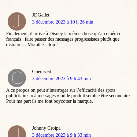
JDGallet
dit
3 décembre 2023 à 10 h 26 min
:
Finalement, il arrive à Disney la même chose qu’au cinéma
français : faire passer des messages progressistes plutôt que
distraire… Moralité : flop !
Coeurvert
dit
3 décembre 2023 à 9 h 43 min
:
A ce propos on peut s’interroger sur l’efficacité des spots
publicitaires « à messages » où le produit semble être secondaire.
Pour ma part ils me font boycotter la marque.
Johnny Croipa
dit
3 décembre 2023 à 9 h 33 min