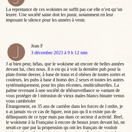
:
La repentance de ces wokistes ne suffit pas car elle n’est qu’un
leurre. Une société saine doit les punir, notamment en leur
imposant le silence pour les années à venir.
Jean F
dit
3 décembre 2023 à 9 h 12 min
:
J ai bien peur, hélas, que le wokisme ait encore de belles années
devant lui, chez nous. Il n est qu à voir la dernière pub pour la
plate-forme deezer, à base de trans et d obèses de toutes sortes et
couleurs, les pubs à base d homo des 2 sexes et toutes les autres
systématiquement, pour les plus récentes, multiculturelles. La
palme revenant à une société de télésurveillance se vantant de
vous protéger de l intrusion de vieux males blancs binaire venus
vous cambrioler
Étrangement, en 35 ans de carrière dans les forces de l ordre, je
n ai jamais vu ce cas de figure, non pas qu il n existe pas de
délinquants de ce type mais pas dans ce secteur d activité. Bref,
le wokisme à la Française à encore de beaux jours devant lui, ne
serait-ce que par la propension qu ont les français de vouloir