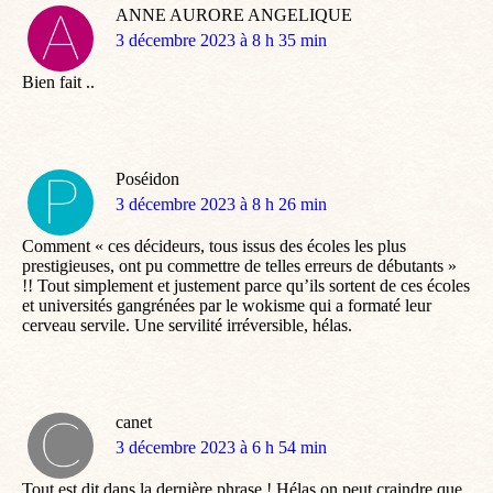
ANNE AURORE ANGELIQUE
dit
3 décembre 2023 à 8 h 35 min
:
Bien fait ..
Poséidon
dit
3 décembre 2023 à 8 h 26 min
:
Comment « ces décideurs, tous issus des écoles les plus
prestigieuses, ont pu commettre de telles erreurs de débutants »
!! Tout simplement et justement parce qu’ils sortent de ces écoles
et universités gangrénées par le wokisme qui a formaté leur
cerveau servile. Une servilité irréversible, hélas.
canet
dit
3 décembre 2023 à 6 h 54 min
:
Tout est dit dans la dernière phrase ! Hélas on peut craindre que