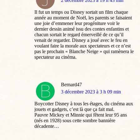
dit
2 décembre 2023 à 19 h 43 min
:
Il fut un temps ou Disney sortait un film chaque
année au moment de Noël, les parents se faisaient
une joie d’emmener leur progéniture voir le
dernier dessin animé issu des contes enfantins et
chacun sortait le regard émerveillé de ce qu’il
venait de regarder. Disney a joué avec le feu en
voulant faire la morale aux spectateurs et ce n’est
pas le prochain « Blanche Neige » qui ramènera le
spectateur au cinéma.
Bernard47
dit
3 décembre 2023 à 3 h 09 min
:
Boycotter Disney à tous les étages, du cinéma aux
jouets et gadgets, c’est là que ça fait mal.
Pauvre Mickey et Minnie qui fêtent leur 95 ans
(nés en 1928) sous cette sombre bannière
décadente…