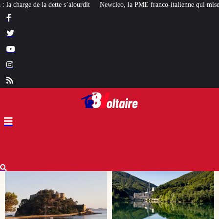
Newcleo, la PME franco-italienne qui mise sur l’avenir du « mini nucléaire »