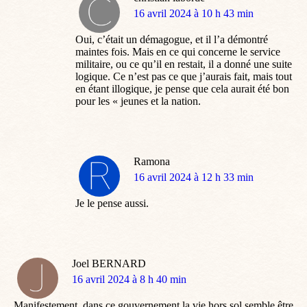
dit
16 avril 2024 à 10 h 43 min
:
Oui, c’était un démagogue, et il l’a démontré
maintes fois. Mais en ce qui concerne le service
militaire, ou ce qu’il en restait, il a donné une suite
logique. Ce n’est pas ce que j’aurais fait, mais tout
en étant illogique, je pense que cela aurait été bon
pour les « jeunes et la nation.
Ramona
dit
16 avril 2024 à 12 h 33 min
:
Je le pense aussi.
Joel BERNARD
dit
16 avril 2024 à 8 h 40 min
:
Manifestement, dans ce gouvernement la vie hors sol semble être