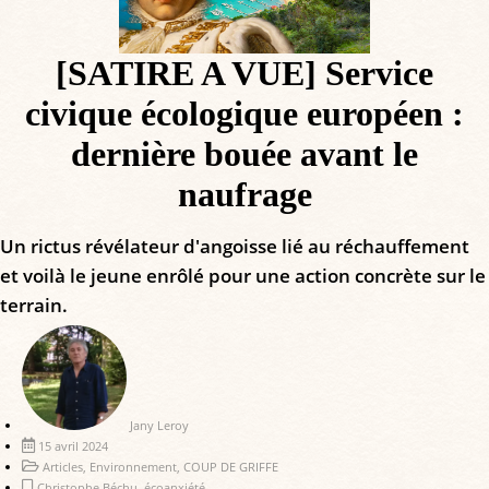
[SATIRE A VUE] Service
civique écologique européen :
dernière bouée avant le
naufrage
Un rictus révélateur d'angoisse lié au réchauffement
et voilà le jeune enrôlé pour une action concrète sur le
terrain.
Jany Leroy
15 avril 2024
Articles
,
Environnement
,
COUP DE GRIFFE
Christophe Béchu
,
écoanxiété