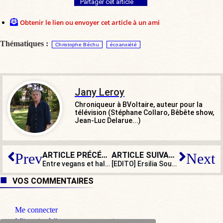
Partager cet article
Obtenir le lien ou envoyer cet article à un ami
Thématiques :
Christophe Béchu
écoanxiété
Jany Leroy
Chroniqueur à BVoltaire, auteur pour la
télévision (Stéphane Collaro, Bêbête show,
Jean-Luc Delarue...)
ARTICLE PRÉCÉDENT
ARTICLE SUIVANT
Prev
Next
Entre vegans et halal, la disparition programmée de nos boucheries parisiennes ?
[EDITO] Ersilia Soudais, la madone des mollahs
VOS COMMENTAIRES
Me connecter
M'inscrire à l'espace commentaire