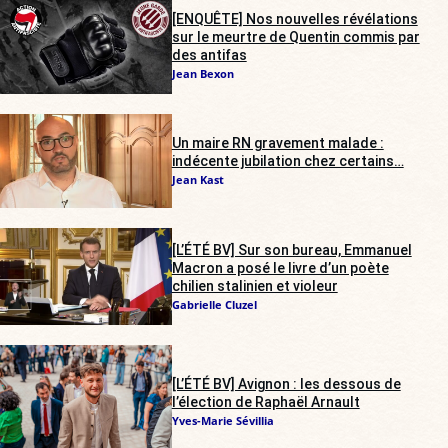
[ENQUÊTE] Nos nouvelles révélations
sur le meurtre de Quentin commis par
des antifas
Jean Bexon
Un maire RN gravement malade :
indécente jubilation chez certains…
Jean Kast
[L’ÉTÉ BV] Sur son bureau, Emmanuel
Macron a posé le livre d’un poète
chilien stalinien et violeur
Gabrielle Cluzel
[L’ÉTÉ BV] Avignon : les dessous de
l’élection de Raphaël Arnault
Yves-Marie Sévillia