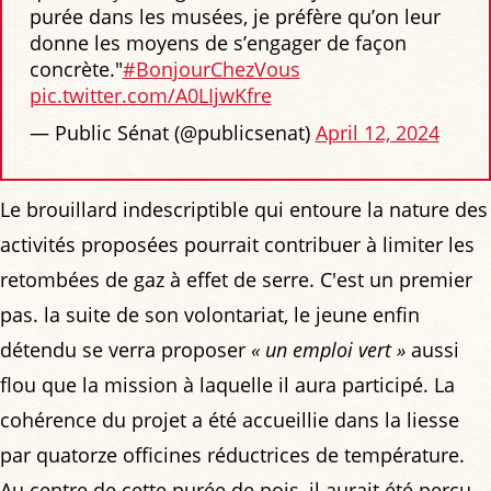
purée dans les musées, je préfère qu’on leur
donne les moyens de s’engager de façon
concrète."
#BonjourChezVous
pic.twitter.com/A0LIjwKfre
— Public Sénat (@publicsenat)
April 12, 2024
Le brouillard indescriptible qui entoure la nature des
activités proposées pourrait contribuer à limiter les
retombées de gaz à effet de serre. C'est un premier
pas. la suite de son volontariat, le jeune enfin
détendu se verra proposer
« un emploi vert »
aussi
flou que la mission à laquelle il aura participé. La
cohérence du projet a été accueillie dans la liesse
par quatorze officines réductrices de température.
Au centre de cette purée de pois, il aurait été perçu