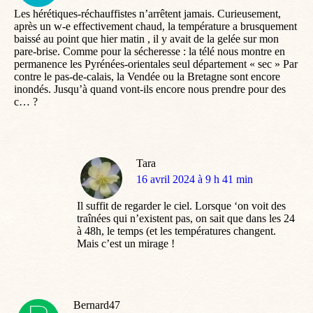
Les hérétiques-réchauffistes n’arrêtent jamais. Curieusement,
après un w-e effectivement chaud, la température a brusquement
baissé au point que hier matin , il y avait de la gelée sur mon
pare-brise. Comme pour la sécheresse : la télé nous montre en
permanence les Pyrénées-orientales seul département « sec » Par
contre le pas-de-calais, la Vendée ou la Bretagne sont encore
inondés. Jusqu’à quand vont-ils encore nous prendre pour des
c… ?
Tara
dit
16 avril 2024 à 9 h 41 min
:
Il suffit de regarder le ciel. Lorsque ‘on voit des
traînées qui n’existent pas, on sait que dans les 24
à 48h, le temps (et les températures changent.
Mais c’est un mirage !
Bernard47