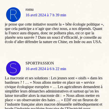
romu
dit
16 avril 2024 à 7 h 39 min
:
je pense que cette initiative nourrie la « bête écologie politique »,
que cela participe a n’agir que chez nous, a nos dépends. Quant
la France aura disparu, donc ne polluera plus, est ce que la
planète sera sauvée ? Dans un souci d’efficacité, je conseille au
écolo d’aller défendre la nature en Chine, en Inde ou aux USA.
SPORTPASSION
dit
16 avril 2024 à 6 h 22 min
:
La macronie et ses solutions : Les jeunes sont « oisifs » dans les
banlieues ? ! … « Nous allons mettre en place un « service
civique écologique européen » … Les agriculteurs demandent à
simplifier leurs démarches administratives et surtout qu’on les
laisse travailler alors la macronie dit : » Nous allons mettre en
place « un observatoire des haies … » EDF est un fleuron de
l’industrie française alors macron démantèle méthodiquement et
brade l’industrie nucléaire française de l’Electricité pour