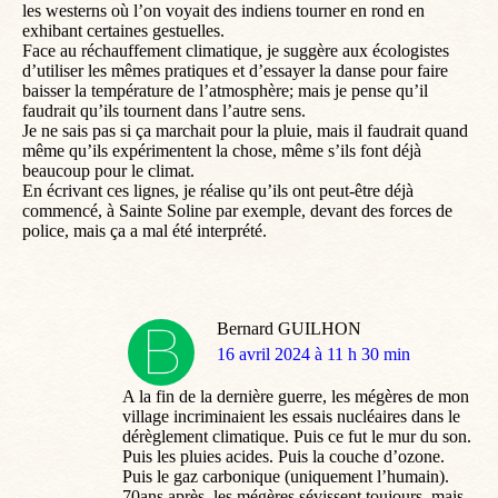
les westerns où l’on voyait des indiens tourner en rond en
exhibant certaines gestuelles.
Face au réchauffement climatique, je suggère aux écologistes
d’utiliser les mêmes pratiques et d’essayer la danse pour faire
baisser la température de l’atmosphère; mais je pense qu’il
faudrait qu’ils tournent dans l’autre sens.
Je ne sais pas si ça marchait pour la pluie, mais il faudrait quand
même qu’ils expérimentent la chose, même s’ils font déjà
beaucoup pour le climat.
En écrivant ces lignes, je réalise qu’ils ont peut-être déjà
commencé, à Sainte Soline par exemple, devant des forces de
police, mais ça a mal été interprété.
Bernard GUILHON
dit
16 avril 2024 à 11 h 30 min
:
A la fin de la dernière guerre, les mégères de mon
village incriminaient les essais nucléaires dans le
dérèglement climatique. Puis ce fut le mur du son.
Puis les pluies acides. Puis la couche d’ozone.
Puis le gaz carbonique (uniquement l’humain).
70ans après, les mégères sévissent toujours, mais