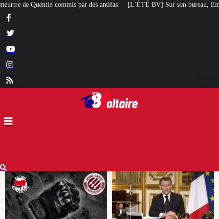
tifas
[L’ÉTÉ BV] Sur son bureau, Emmanuel Macron a posé le livre d’un poè