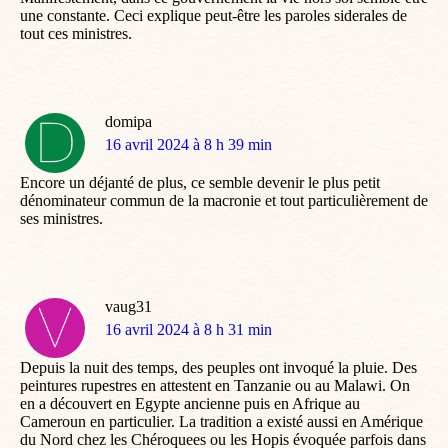
une constante. Ceci explique peut-être les paroles siderales de
tout ces ministres.
domipa
dit
16 avril 2024 à 8 h 39 min
:
Encore un déjanté de plus, ce semble devenir le plus petit
dénominateur commun de la macronie et tout particulièrement de
ses ministres.
vaug31
dit
16 avril 2024 à 8 h 31 min
:
Depuis la nuit des temps, des peuples ont invoqué la pluie. Des
peintures rupestres en attestent en Tanzanie ou au Malawi. On
en a découvert en Egypte ancienne puis en Afrique au
Cameroun en particulier. La tradition a existé aussi en Amérique
du Nord chez les Chéroquees ou les Hopis évoquée parfois dans