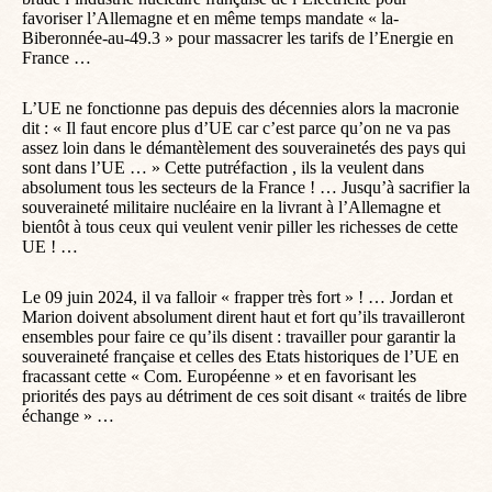
favoriser l’Allemagne et en même temps mandate « la-
Biberonnée-au-49.3 » pour massacrer les tarifs de l’Energie en
France …
L’UE ne fonctionne pas depuis des décennies alors la macronie
dit : « Il faut encore plus d’UE car c’est parce qu’on ne va pas
assez loin dans le démantèlement des souverainetés des pays qui
sont dans l’UE … » Cette putréfaction , ils la veulent dans
absolument tous les secteurs de la France ! … Jusqu’à sacrifier la
souveraineté militaire nucléaire en la livrant à l’Allemagne et
bientôt à tous ceux qui veulent venir piller les richesses de cette
UE ! …
Le 09 juin 2024, il va falloir « frapper très fort » ! … Jordan et
Marion doivent absolument dirent haut et fort qu’ils travailleront
ensembles pour faire ce qu’ils disent : travailler pour garantir la
souveraineté française et celles des Etats historiques de l’UE en
fracassant cette « Com. Européenne » et en favorisant les
priorités des pays au détriment de ces soit disant « traités de libre
échange » …