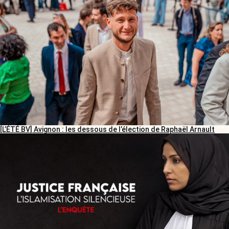
[L’ÉTÉ BV] Avignon : les dessous de l’élection de Raphaël Arnault