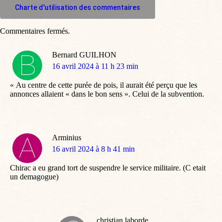
Charte d'utilisation des commentaires
Commentaires fermés.
Bernard GUILHON
dit
16 avril 2024 à 11 h 23 min
:
« Au centre de cette purée de pois, il aurait été perçu que les
annonces allaient « dans le bon sens ». Celui de la subvention.
Arminius
dit
16 avril 2024 à 8 h 41 min
:
Chirac a eu grand tort de suspendre le service militaire. (C etait
un demagogue)
christian laborde