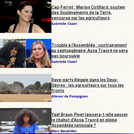
Cap-Ferret : Marion Cotillard, soutien
des Soulèvements de la Terre,
secourue par les agriculteurs
Gabrielle Cluzel
Trouble à l’Assemblée : contrairement
au septuagénaire, Assa Traoré ne sera
pas poursuivie
Gabrielle Cluzel
Rave-party illégale dans les Deux-
Sèvres : les agriculteurs sur tous les
fronts
Alienor de Pompignan
Yaël Braun-Pivet laissera-t-elle passer
le chahut d’Assa Traoré en pleine
Assemblée nationale ?
Marc Baudriller