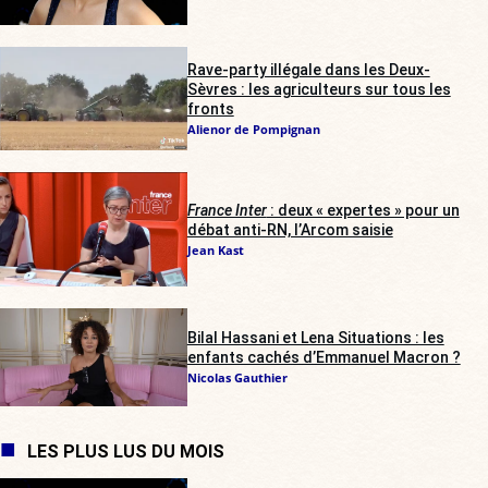
Rave-party illégale dans les Deux-
Sèvres : les agriculteurs sur tous les
fronts
Alienor de Pompignan
France Inter
: deux « expertes » pour un
débat anti-RN, l’Arcom saisie
Jean Kast
Bilal Hassani et Lena Situations : les
enfants cachés d’Emmanuel Macron ?
Nicolas Gauthier
LES PLUS LUS DU MOIS