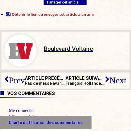
Partager cet article
Obtenir le lien ou envoyer cet article à un ami
Boulevard Voltaire
ARTICLE PRÉCÉDENT
ARTICLE SUIVANT
Prev
Next
Pas de messe avant début décembre : au bourricot catho, on ne desserre pas la bride !
François Hollande, de Julie en Juliette ?
VOS COMMENTAIRES
Me connecter
M'inscrire à l'espace commentaire
Charte d'utilisation des commentaires