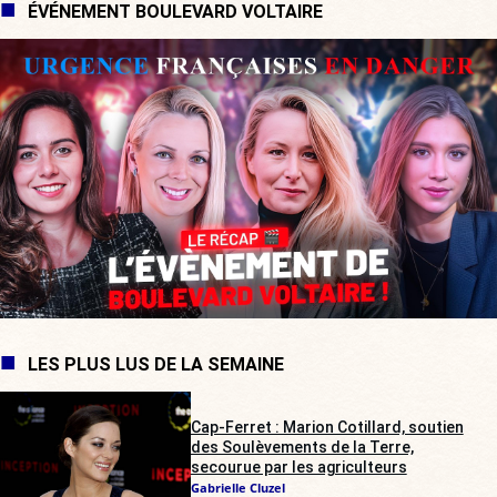
ÉVÉNEMENT BOULEVARD VOLTAIRE
LES PLUS LUS DE LA SEMAINE
Cap-Ferret : Marion Cotillard, soutien
des Soulèvements de la Terre,
secourue par les agriculteurs
Gabrielle Cluzel