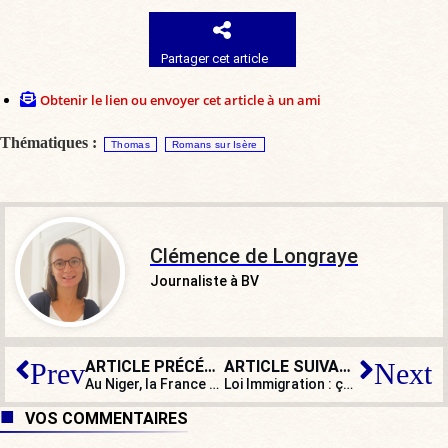
Partager cet article
Obtenir le lien ou envoyer cet article à un ami
Thématiques :
Thomas
Romans sur Isère
Clémence de Longraye
Journaliste à BV
ARTICLE PRÉCÉDENT
ARTICLE SUIVANT
Prev
Next
Au Niger, la France est le dindon d’une farce géopolitique
Loi Immigration : ça se complique pour Darmanin !
VOS COMMENTAIRES