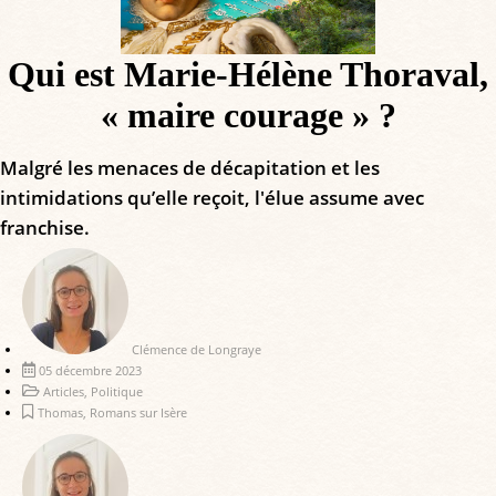
Qui est Marie-Hélène Thoraval,
« maire courage » ?
Malgré les menaces de décapitation et les
intimidations qu’elle reçoit, l'élue assume avec
franchise.
Clémence de Longraye
05 décembre 2023
Articles
,
Politique
Thomas
,
Romans sur Isère