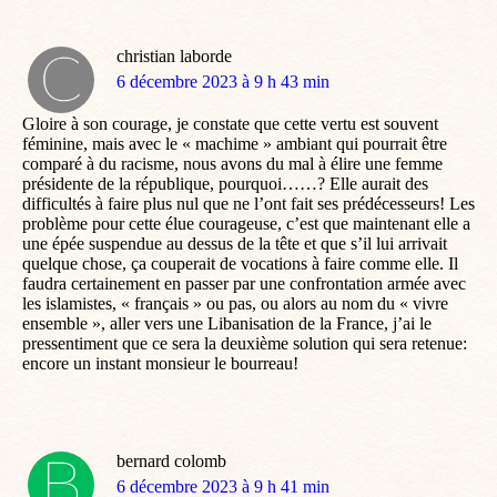
christian laborde
dit
6 décembre 2023 à 9 h 43 min
:
Gloire à son courage, je constate que cette vertu est souvent
féminine, mais avec le « machime » ambiant qui pourrait être
comparé à du racisme, nous avons du mal à élire une femme
présidente de la république, pourquoi……? Elle aurait des
difficultés à faire plus nul que ne l’ont fait ses prédécesseurs! Les
problème pour cette élue courageuse, c’est que maintenant elle a
une épée suspendue au dessus de la tête et que s’il lui arrivait
quelque chose, ça couperait de vocations à faire comme elle. Il
faudra certainement en passer par une confrontation armée avec
les islamistes, « français » ou pas, ou alors au nom du « vivre
ensemble », aller vers une Libanisation de la France, j’ai le
pressentiment que ce sera la deuxième solution qui sera retenue:
encore un instant monsieur le bourreau!
bernard colomb
dit
6 décembre 2023 à 9 h 41 min