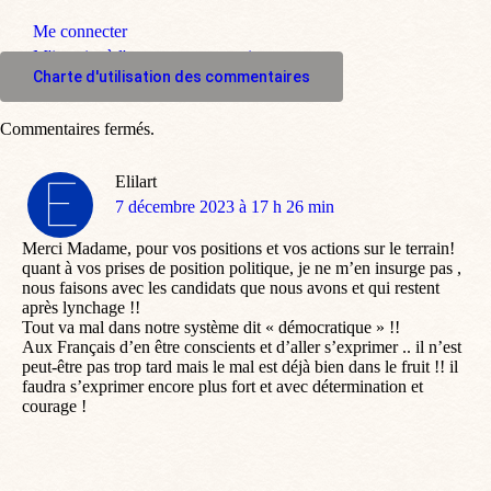
Me connecter
M'inscrire à l'espace commentaire
Charte d'utilisation des commentaires
Commentaires fermés.
Elilart
dit
7 décembre 2023 à 17 h 26 min
:
Merci Madame, pour vos positions et vos actions sur le terrain!
quant à vos prises de position politique, je ne m’en insurge pas ,
nous faisons avec les candidats que nous avons et qui restent
après lynchage !!
Tout va mal dans notre système dit « démocratique » !!
Aux Français d’en être conscients et d’aller s’exprimer .. il n’est
peut-être pas trop tard mais le mal est déjà bien dans le fruit !! il
faudra s’exprimer encore plus fort et avec détermination et
courage !