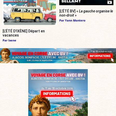
[L’ÉTÉ BV] «
La gauche organise le
non-droit
»
Par
Yann Montero
[L’ÉTÉ D’IXÈNE] Départ en
vacances
Par
Ixene