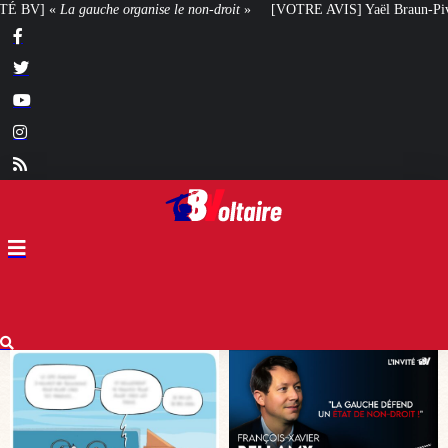
roit
»
[VOTRE AVIS] Yaël Braun-Pivet doit-elle renoncer à son projet archi