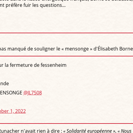
t préfère fuir les questions...
s manqué de souligner le « mensonge » d'Élisabeth Borne, 
r la fermeture de fessenheim
ande
E MENSONGE
@JL7508
ber 1, 2022
unacher n'avait rien à dire :
« Solidarité européenne »
,
« Nous 