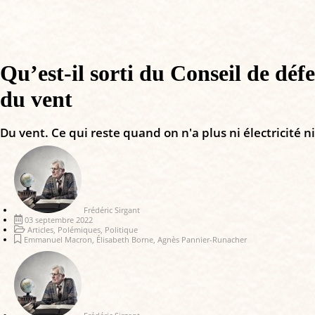
Qu’est-il sorti du Conseil de d
du vent
Du vent. Ce qui reste quand on n'a plus ni électricité ni
Frédéric Sirgant
03 septembre 2022
Articles
,
Polémiques
,
Politique
Emmanuel Macron
,
Élisabeth Borne
,
Agnès Pannier-Runacher