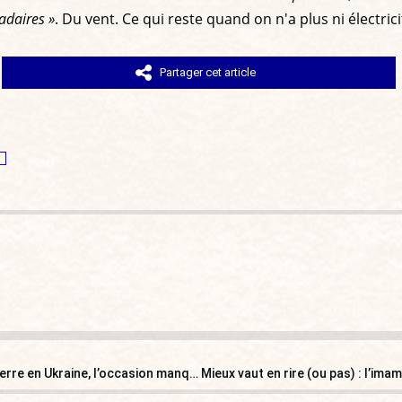
adaires »
. Du vent. Ce qui reste quand on n'a plus ni électrici
Partager cet article
Obsèques de Gorbatchev : De la chute de l’URSS à la guerre en Ukraine, l’occasion manquée de l’Europe