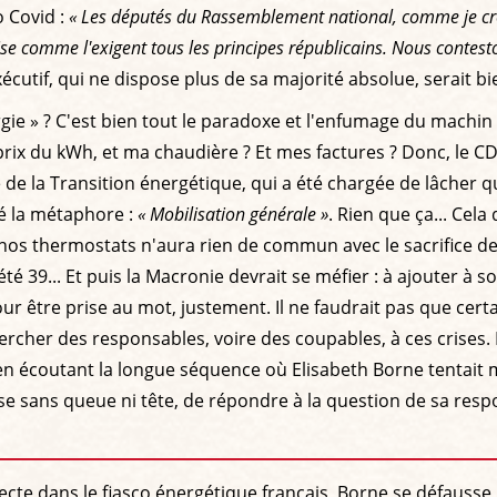
o Covid :
« Les députés du Rassemblement national, comme je croi
rise comme l'exigent tous les principes républicains. Nous contes
écutif, qui ne dispose plus de sa majorité absolue, serait 
e » ? C'est bien tout le paradoxe et l'enfumage du machin : « 
rix du kWh, et ma chaudière ? Et mes factures ? Donc, le CD
 de la Transition énergétique, qui a été chargée de lâcher qu
lé la métaphore :
« Mobilisation générale »
. Rien que ça... Cel
os thermostats n'aura rien de commun avec le sacrifice de l
'été 39... Et puis la Macronie devrait se méfier : à ajouter
our être prise au mot, justement. Il ne faudrait pas que cert
ercher des responsables, voire des coupables, à ces crises.
la en écoutant la longue séquence où Elisabeth Borne tentait 
 sans queue ni tête, de répondre à la question de sa resp
irecte dans le fiasco énergétique français, Borne se défausse