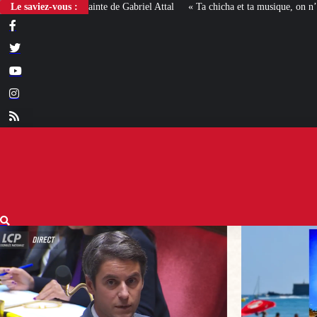
Le saviez-vous :
« Ta chicha et ta musique, on n’en veut pas » : la mairie RN 