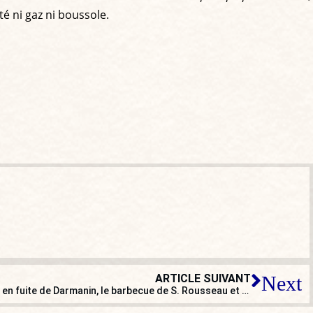
té ni gaz ni boussole.
ARTICLE SUIVANT
Next
Mieux vaut en rire (ou pas) : l’imam en fuite de Darmanin, le barbecue de S. Rousseau et les sirènes de Mélenchon