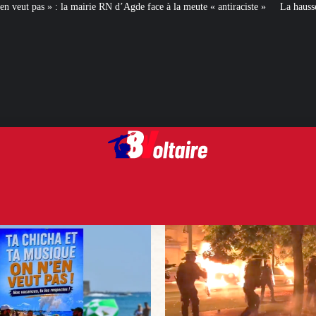
d’Agde face à la meute « antiraciste »
La hausse de la taxe attentat va augm