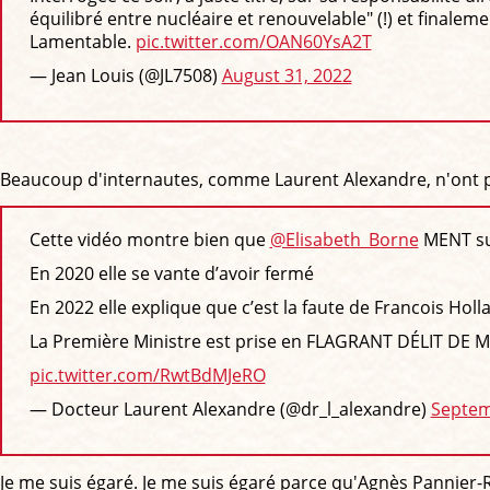
équilibré entre nucléaire et renouvelable" (!) et finalemen
Lamentable.
pic.twitter.com/OAN60YsA2T
— Jean Louis (@JL7508)
August 31, 2022
Beaucoup d'internautes, comme Laurent Alexandre, n'ont pa
Cette vidéo montre bien que
@Elisabeth_Borne
MENT su
En 2020 elle se vante d’avoir fermé
En 2022 elle explique que c’est la faute de Francois Holl
La Première Ministre est prise en FLAGRANT DÉLIT D
pic.twitter.com/RwtBdMJeRO
— Docteur Laurent Alexandre (@dr_l_alexandre)
Septem
Je me suis égaré. Je me suis égaré parce qu'Agnès Pannier-R