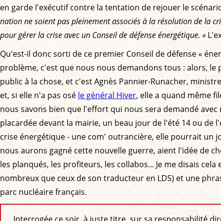
en garde l'exécutif contre la tentation de rejouer le scénari
nation ne soient pas pleinement associés à la résolution de la c
pour gérer la crise avec un Conseil de défense énergétique. »
L'ex
Qu'est-il donc sorti de ce premier Conseil de défense « énergi
problème, c'est que nous nous demandons tous : alors, le p
public à la chose, et c'est Agnès Pannier-Runacher, ministre
et, si elle n'a pas osé
le général Hiver
, elle a quand même fi
nous savons bien que l'effort qui nous sera demandé avec n
placardée devant la mairie, un beau jour de l'été 14 ou de l
crise énergétique - une com' outrancière, elle pourrait un j
nous aurons gagné cette nouvelle guerre, aient l'idée de ch
les planqués, les profiteurs, les collabos... Je me disais ce
nombreux que ceux de son traducteur en LDS) et une phrase
parc nucléaire français.
Interrogée ce soir, à juste titre, sur sa responsabilité d