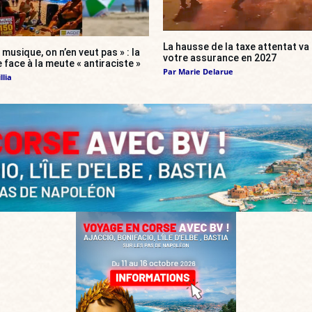
La hausse de la taxe attentat v
 musique, on n’en veut pas » : la
votre assurance en 2027
 face à la meute « antiraciste »
Par
Marie Delarue
llia