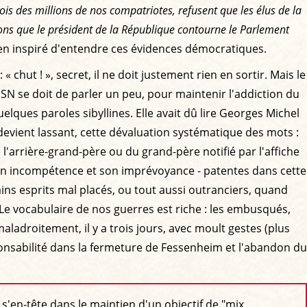
s des millions de nos compatriotes, refusent que les élus de la
tons que le président de la République contourne le Parlement
bien inspiré d'entendre ces évidences démocratiques.
chut ! », secret, il ne doit justement rien en sortir. Mais le
SN se doit de parler un peu, pour maintenir l'addiction du
elques paroles sibyllines. Elle avait dû lire Georges Michel
a devient lassant, cette dévaluation systématique des mots :
'arrière-grand-père ou du grand-père notifié par l'affiche
 à son incompétence et son imprévoyance - patentes dans cette
ains esprits mal placés, ou tout aussi outranciers, quand
 Le vocabulaire de nos guerres est riche : les embusqués,
maladroitement, il y a trois jours, avec moult gestes (plus
onsabilité dans la fermeture de Fessenheim et l'abandon du
, s'en-tête dans le maintien d'un objectif de "mix