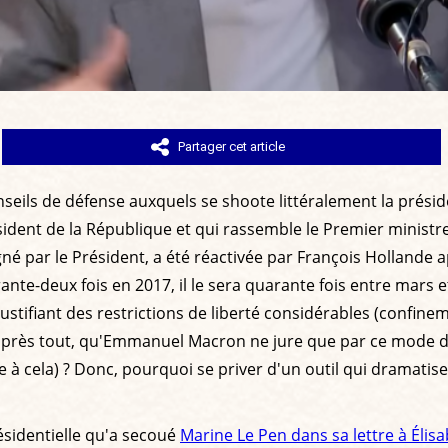
Partager cet article
eils de défense auxquels se shoote littéralement la préside
sident de la République et qui rassemble le Premier ministre
né par le Président, a été réactivée par François Hollande 
ante-deux fois en 2017, il le sera quarante fois entre mars e
ns justifiant des restrictions de liberté considérables (confin
près tout, qu'Emmanuel Macron ne jure que par ce mode de g
 à cela) ? Donc, pourquoi se priver d'un outil qui dramatise
résidentielle qu'a secoué
Marine Le Pen dans sa lettre à Élis