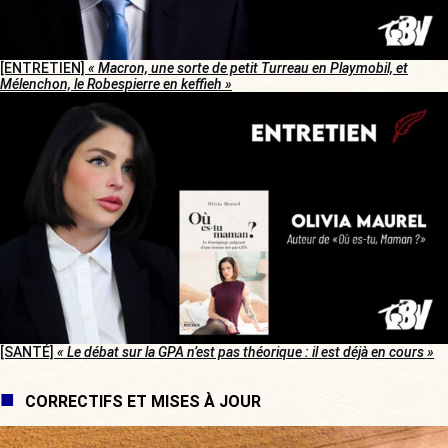
[ENTRETIEN]
« Macron, une sorte de petit Turreau en Playmobil, et
Mélenchon, le Robespierre en keffieh »
[SANTÉ]
« Le débat sur la GPA n’est pas théorique : il est déjà en cours »
CORRECTIFS ET MISES À JOUR