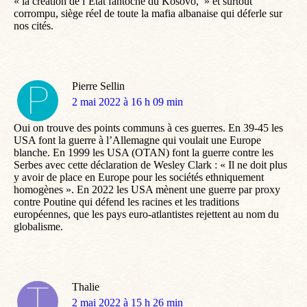
« la création de l’État fantoche du Kosovo, » et surtout
corrompu, siège réel de toute la mafia albanaise qui déferle sur
nos cités.
Pierre Sellin
dit
2 mai 2022 à 16 h 09 min
:
Oui on trouve des points communs à ces guerres. En 39-45 les
USA font la guerre à l’Allemagne qui voulait une Europe
blanche. En 1999 les USA (OTAN) font la guerre contre les
Serbes avec cette déclaration de Wesley Clark : « Il ne doit plus
y avoir de place en Europe pour les sociétés ethniquement
homogènes ». En 2022 les USA mènent une guerre par proxy
contre Poutine qui défend les racines et les traditions
européennes, que les pays euro-atlantistes rejettent au nom du
globalisme.
Thalie
dit
2 mai 2022 à 15 h 26 min