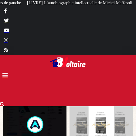
phie intellectuelle de Michel Maffesoli
Pour regagner son influence en Afr