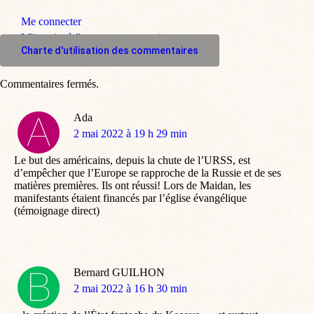
Me connecter
M'inscrire à l'espace commentaire
Charte d'utilisation des commentaires
Commentaires fermés.
Ada
dit
2 mai 2022 à 19 h 29 min
:
Le but des américains, depuis la chute de l’URSS, est
d’empêcher que l’Europe se rapproche de la Russie et de ses
matières premières. Ils ont réussi! Lors de Maidan, les
manifestants étaient financés par l’église évangélique
(témoignage direct)
Bernard GUILHON
dit
2 mai 2022 à 16 h 30 min
: