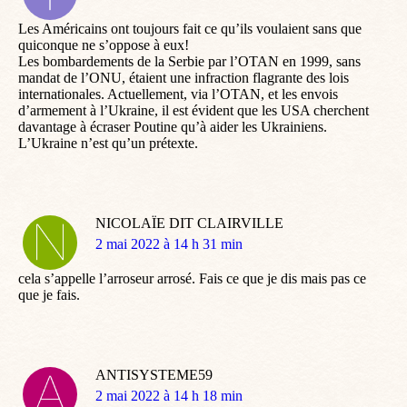
:
Les Américains ont toujours fait ce qu’ils voulaient sans que
quiconque ne s’oppose à eux!
Les bombardements de la Serbie par l’OTAN en 1999, sans
mandat de l’ONU, étaient une infraction flagrante des lois
internationales. Actuellement, via l’OTAN, et les envois
d’armement à l’Ukraine, il est évident que les USA cherchent
davantage à écraser Poutine qu’à aider les Ukrainiens.
L’Ukraine n’est qu’un prétexte.
NICOLAÏE DIT CLAIRVILLE
dit
2 mai 2022 à 14 h 31 min
:
cela s’appelle l’arroseur arrosé. Fais ce que je dis mais pas ce
que je fais.
ANTISYSTEME59
dit
2 mai 2022 à 14 h 18 min