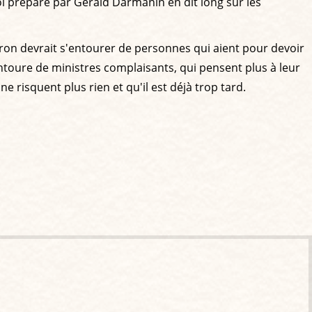
loi préparé par Gérald Darmanin en dit long sur les
cron devrait s'entourer de personnes qui aient pour devoir
'entoure de ministres complaisants, qui pensent plus à leur
 ne risquent plus rien et qu'il est déjà trop tard.