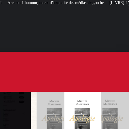
em d’impunité des médias de gauche
[LIVRE] L’autobiographie intellectuell