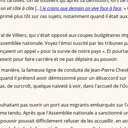
ns tardives. On se souvient qu'après sa démission, lors de l
on vit côte à côte
[...]
Je crains que demain on vive face à face
. »
exprimé plus tôt sur ces sujets, notamment quand il était aux 
de Villiers, qui s'était opposé aux coupes budgétaires imp
Assemblée nationale. Voyez l'émoi suscité par les tribunes
nçaient un appel « pour la survie de notre pays ». Et pourtant
aisent pour faire carrière et ne pas déplaire au pouvoir.
 manière, la fameuse ligne de conduite de Jean-Pierre Che
 quand il prétend avoir démissionné pour un désaccord sur la
as, de surcroît, quelque naïveté à voir, dans l'accueil de l'
Oc
e souhaitant pas ouvrir un port aux migrants embarqués sur l'
même tendu. Après que l'Assemblée nationale a sanctionné un
pouvoir pouvait difficilement refuser de les accueillir, en as