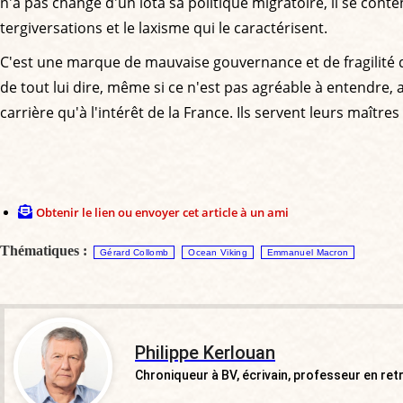
n'a pas changé d'un iota sa politique migratoire, il se cont
tergiversations et le laxisme qui le caractérisent.
C'est une marque de mauvaise gouvernance et de fragilité q
de tout lui dire, même si ce n'est pas agréable à entendre, a
carrière qu'à l'intérêt de la France. Ils servent leurs maîtres
Obtenir le lien ou envoyer cet article à un ami
Thématiques :
Gérard Collomb
Ocean Viking
Emmanuel Macron
Philippe Kerlouan
Chroniqueur à BV, écrivain, professeur en ret