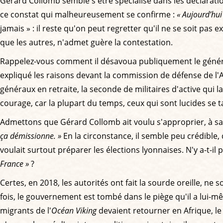
Gérard Collomb semble s'être spécialisé dans les déclaratio
ce constat qui malheureusement se confirme :
« Aujourd’hui 
jamais » : il reste qu'on peut regretter qu'il ne se soit pas 
que les autres, n'admet guère la contestation.
Rappelez-vous comment il désavoua publiquement le général 
expliqué les raisons devant la commission de défense de l'
généraux en retraite, la seconde de militaires d'active qui la
courage, car la plupart du temps, ceux qui sont lucides se t
Admettons que Gérard Collomb ait voulu s'approprier, à sa
ça démissionne. »
En la circonstance, il semble peu crédible,
voulait surtout préparer les élections lyonnaises. N'y a-t-il p
France »
?
Certes, en 2018, les autorités ont fait la sourde oreille, n
fois, le gouvernement est tombé dans le piège qu'il a lui-
migrants de l'
Océan Viking
devaient retourner en Afrique, le 