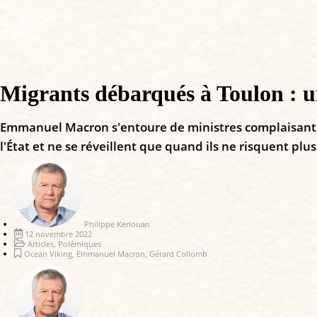
Migrants débarqués à Toulon : u
Emmanuel Macron s'entoure de ministres complaisants, qu
l'État et ne se réveillent que quand ils ne risquent plus 
Philippe Kerlouan
12 novembre 2022
Articles
,
Polémiques
Ocean Viking
,
Emmanuel Macron
,
Gérard Collomb