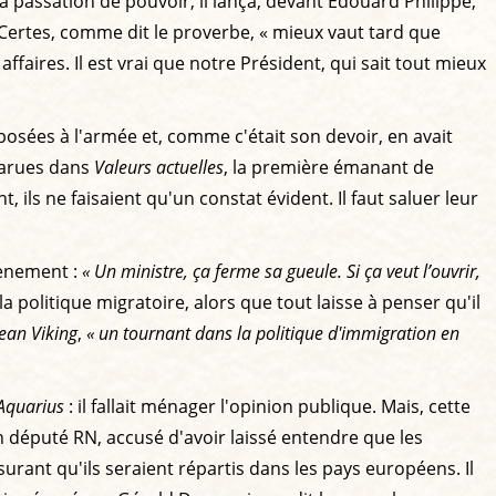
a passation de pouvoir, il lança, devant Édouard Philippe,
 Certes, comme dit le proverbe, « mieux vaut tard que
affaires. Il est vrai que notre Président, qui sait tout mieux
osées à l'armée et, comme c'était son devoir, en avait
 parues dans
Valeurs actuelles
, la première émanant de
, ils ne faisaient qu'un constat évident. Il faut saluer leur
vènement :
« Un ministre, ça ferme sa gueule. Si ça veut l’ouvrir,
 politique migratoire, alors que tout laisse à penser qu'il
ean Viking
,
« un tournant dans la politique d'immigration en
Aquarius
: il fallait ménager l'opinion publique. Mais, cette
 député RN, accusé d'avoir laissé entendre que les
surant qu'ils seraient répartis dans les pays européens. Il