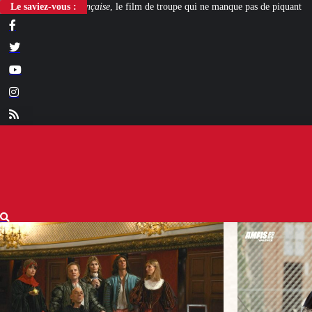
, le film de troupe qui ne manque pas de piquant
Le saviez-vous :
[L’ÉTÉ BV] Polygamie : qu