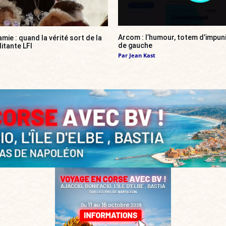
Arcom : l’humour, totem d’impun
amie : quand la vérité sort de la
de gauche
itante LFI
Par
Jean Kast