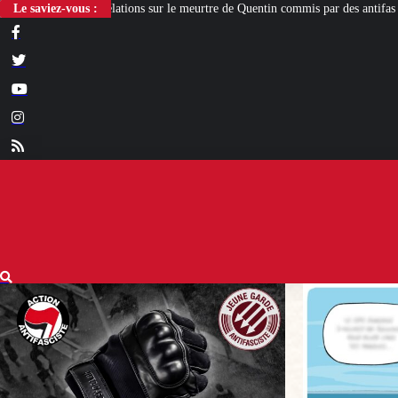
ur le meurtre de Quentin commis par des antifas
Le saviez-vous :
[L’ÉTÉ D’IXÈNE] Départ