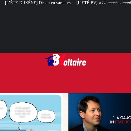
 en vacances
[L’ÉTÉ BV] «
La gauche organise le non-droit
»
[VOTRE A