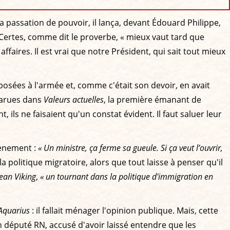
a passation de pouvoir, il lança, devant Édouard Philippe,
 Certes, comme dit le proverbe, « mieux vaut tard que
affaires. Il est vrai que notre Président, qui sait tout mieux
osées à l'armée et, comme c'était son devoir, en avait
 parues dans
Valeurs actuelles
, la première émanant de
, ils ne faisaient qu'un constat évident. Il faut saluer leur
vènement :
« Un ministre, ça ferme sa gueule. Si ça veut l’ouvrir,
 politique migratoire, alors que tout laisse à penser qu'il
ean Viking
,
« un tournant dans la politique d'immigration en
Aquarius
: il fallait ménager l'opinion publique. Mais, cette
 député RN, accusé d'avoir laissé entendre que les