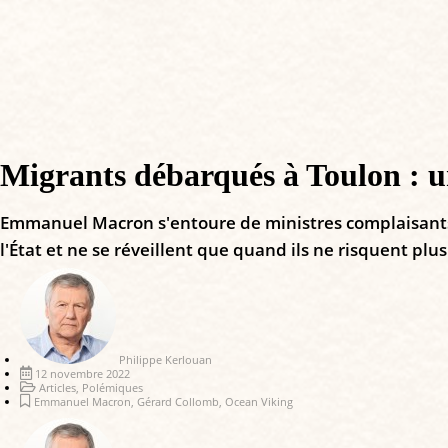
Migrants débarqués à Toulon : u
Emmanuel Macron s'entoure de ministres complaisants, qu
l'État et ne se réveillent que quand ils ne risquent plus 
Philippe Kerlouan
12 novembre 2022
Articles
,
Polémiques
Emmanuel Macron
,
Gérard Collomb
,
Ocean Viking