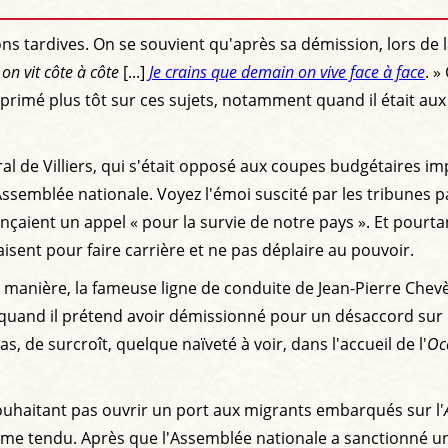
ns tardives. On se souvient qu'après sa démission, lors de l
on vit côte à côte
[...]
Je crains que demain on vive face à face
. »
exprimé plus tôt sur ces sujets, notamment quand il était aux 
de Villiers, qui s'était opposé aux coupes budgétaires imp
Assemblée nationale. Voyez l'émoi suscité par les tribunes
nçaient un appel « pour la survie de notre pays ». Et pourtant
aisent pour faire carrière et ne pas déplaire au pouvoir.
 manière, la fameuse ligne de conduite de Jean-Pierre Che
 quand il prétend avoir démissionné pour un désaccord sur la
as, de surcroît, quelque naïveté à voir, dans l'accueil de l'
Oc
e souhaitant pas ouvrir un port aux migrants embarqués sur l'
même tendu. Après que l'Assemblée nationale a sanctionné un