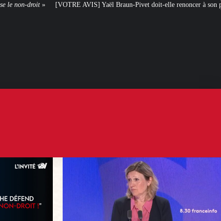
VIS] Yaël Braun-Pivet doit-elle renoncer à son projet architectural ?
Le c