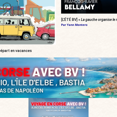
[L’ÉTÉ BV] «
La gauche organise le 
Par
Yann Montero
 Départ en vacances