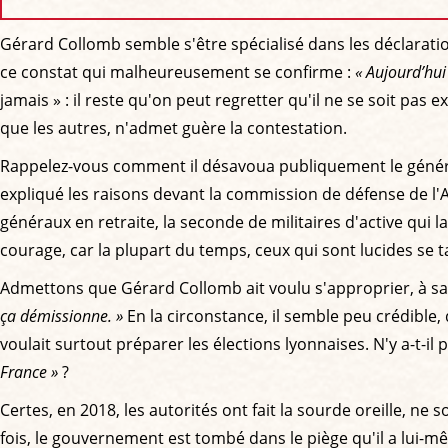
Gérard Collomb semble s'être spécialisé dans les déclaratio
ce constat qui malheureusement se confirme :
« Aujourd’hui 
jamais » : il reste qu'on peut regretter qu'il ne se soit pas 
que les autres, n'admet guère la contestation.
Rappelez-vous comment il désavoua publiquement le général 
expliqué les raisons devant la commission de défense de l'
généraux en retraite, la seconde de militaires d'active qui la
courage, car la plupart du temps, ceux qui sont lucides se t
Admettons que Gérard Collomb ait voulu s'approprier, à sa
ça démissionne. »
En la circonstance, il semble peu crédible,
voulait surtout préparer les élections lyonnaises. N'y a-t-il p
France »
?
Certes, en 2018, les autorités ont fait la sourde oreille, n
fois, le gouvernement est tombé dans le piège qu'il a lui-