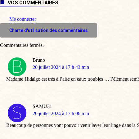
VOS COMMENTAIRES
Me connecter
M'inscrire à l'espace commentaire
Charte d'utilisation des commentaires
Commentaires fermés.
Bruno
dit
20 juillet 2024 à 17 h 43 min
:
Madame Hidalgo est très à l’aise en eaux troubles … l’élément semble
SAMU31
dit
20 juillet 2024 à 17 h 06 min
:
Beaucoup de personnes vont pouvoir venir laver leur linge dans la Sei