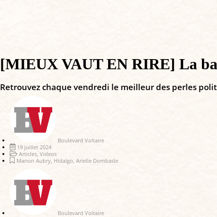
[MIEUX VAUT EN RIRE] La baign
Retrouvez chaque vendredi le meilleur des perles poli
Boulevard Voltaire
19 juillet 2024
Articles
,
Videos
Manon Aubry
,
Hidalgo
,
Arielle Dombasle
Boulevard Voltaire