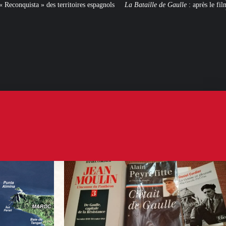
oires espagnols
La Bataille de Gaulle
: après le film, les livres !
[CINÉ