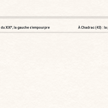
e
 du XIX
, la gauche s’empourpre
À Chadrac (43) : l