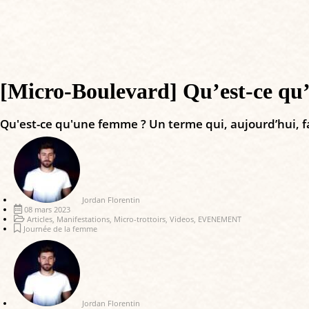
[Micro-Boulevard] Qu’est-ce qu’
Qu'est-ce qu'une femme ? Un terme qui, aujourd’hui, f
Jordan Florentin
08 mars 2023
Articles
,
Manifestations
,
Micro-trottoirs
,
Videos
,
EVENEMENT
Journée de la femme
Jordan Florentin