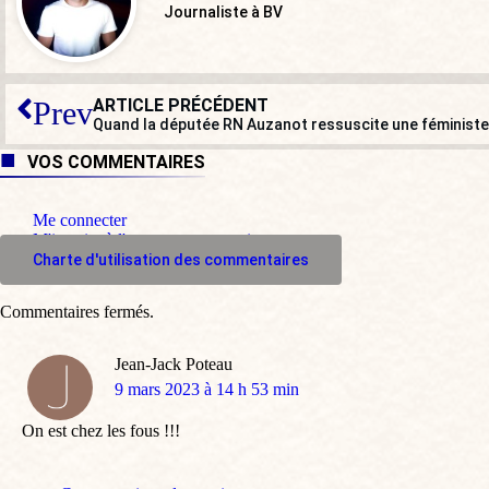
Journaliste à BV
ARTICLE PRÉCÉDENT
Prev
Quand la députée RN Auzanot ressuscite une féministe
VOS COMMENTAIRES
Me connecter
M'inscrire à l'espace commentaire
Charte d'utilisation des commentaires
Commentaires fermés.
Jean-Jack Poteau
dit
9 mars 2023 à 14 h 53 min
:
On est chez les fous !!!