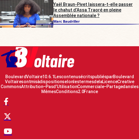
Yaël Braun-Pivet laissera-t-elle passer
le chahut d’Assa Traoré en pleine
Assemblée nationale ?
Marc Baudriller
Boulevard Voltaire 10.6.1 Les contenus écrits publiés par Boulevard
Voltaire sont mis à disposition selon les termes de la Licence Creative
Commons Attribution – Pas d’Utilisation Commerciale – Partage dans les
Mêmes Conditions 2.0 France