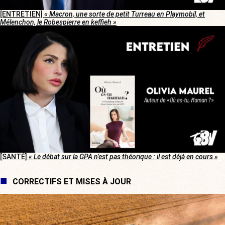
[ENTRETIEN]
« Macron, une sorte de petit Turreau en Playmobil, et
Mélenchon, le Robespierre en keffieh »
[SANTÉ]
« Le débat sur la GPA n’est pas théorique : il est déjà en cours »
CORRECTIFS ET MISES À JOUR