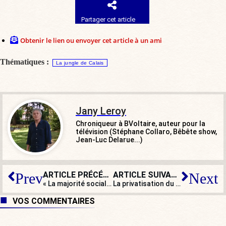
Partager cet article
Obtenir le lien ou envoyer cet article à un ami
Thématiques :
La jungle de Calais
Jany Leroy
Chroniqueur à BVoltaire, auteur pour la
télévision (Stéphane Collaro, Bêbête show,
Jean-Luc Delarue...)
ARTICLE PRÉCÉDENT
ARTICLE SUIVANT
Prev
Next
« La majorité socialiste du conseil départemental de la Gironde est totalement défaillante lorsqu’il s’agit de gestion de la vie quotidienne mais très au point sur la promotion de la théorie du genre »
La privatisation du retour à l’ordre est-elle déjà inévitable ?
VOS COMMENTAIRES