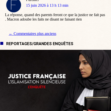
dit
15 juin 2026 à 13 h 13 min
:
La réponse, quand des parents feront ce que la justice ne fait pas
. Macron adoube les faits ne disant ne faisant rien
Navigation de commentaire
← Commentaires plus anciens
REPORTAGES/GRANDES ENQUÊTES