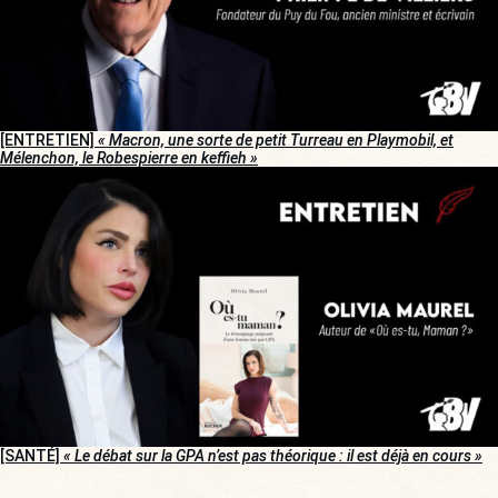
[ENTRETIEN]
« Macron, une sorte de petit Turreau en Playmobil, et
Mélenchon, le Robespierre en keffieh »
[SANTÉ]
« Le débat sur la GPA n’est pas théorique : il est déjà en cours »