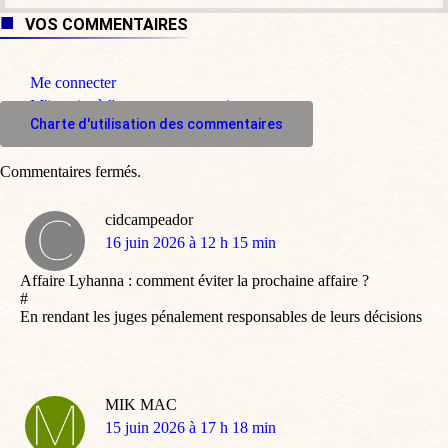
VOS COMMENTAIRES
Me connecter
M'inscrire à l'espace commentaire
Charte d'utilisation des commentaires
Commentaires fermés.
cidcampeador
dit
16 juin 2026 à 12 h 15 min
:
Affaire Lyhanna : comment éviter la prochaine affaire ?
#
En rendant les juges pénalement responsables de leurs décisions
MIK MAC
dit
15 juin 2026 à 17 h 18 min
: