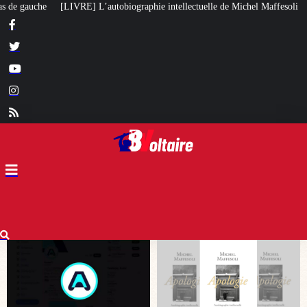
hie intellectuelle de Michel Maffesoli
Pour regagner son influence en Afri