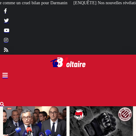
nin
[ENQUÊTE] Nos nouvelles révélations sur le meurtre de Quentin commis