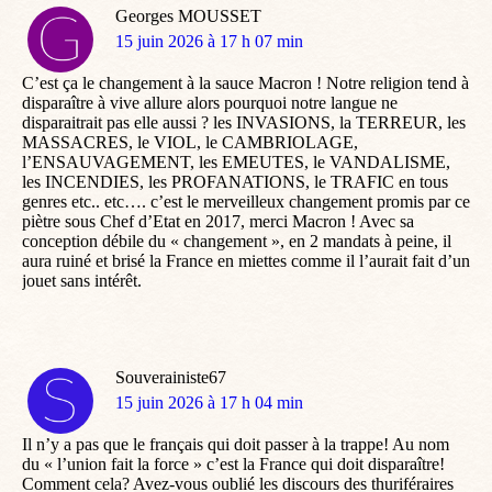
Georges MOUSSET
dit
15 juin 2026 à 17 h 07 min
:
C’est ça le changement à la sauce Macron ! Notre religion tend à
disparaître à vive allure alors pourquoi notre langue ne
disparaitrait pas elle aussi ? les INVASIONS, la TERREUR, les
MASSACRES, le VIOL, le CAMBRIOLAGE,
l’ENSAUVAGEMENT, les EMEUTES, le VANDALISME,
les INCENDIES, les PROFANATIONS, le TRAFIC en tous
genres etc.. etc…. c’est le merveilleux changement promis par ce
piètre sous Chef d’Etat en 2017, merci Macron ! Avec sa
conception débile du « changement », en 2 mandats à peine, il
aura ruiné et brisé la France en miettes comme il l’aurait fait d’un
jouet sans intérêt.
Souverainiste67
dit
15 juin 2026 à 17 h 04 min
:
Il n’y a pas que le français qui doit passer à la trappe! Au nom
du « l’union fait la force » c’est la France qui doit disparaître!
Comment cela? Avez-vous oublié les discours des thuriféraires