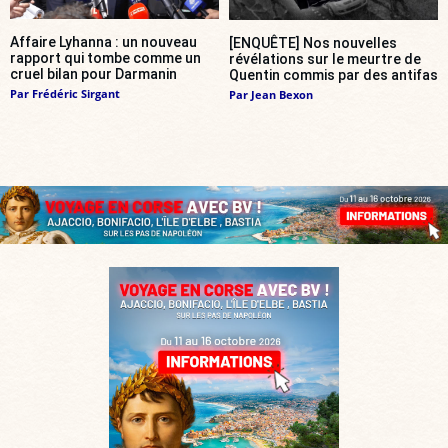
Affaire Lyhanna : un nouveau
[ENQUÊTE] Nos nouvelles
rapport qui tombe comme un
révélations sur le meurtre de
cruel bilan pour Darmanin
Quentin commis par des antifas
Par
Frédéric Sirgant
Par
Jean Bexon