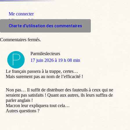
Me connecter
M'inscrire à l'espace commentaire
Charte d'utilisation des commentaires
Commentaires fermés.
Parmileslecteurs
dit
17 juin 2026 à 19 h 08 min
:
Le français passera à la trappe, certes…
Mais surement pas au nom de l’efficacité !
Non pas… Il suffit de distribuer des fauteuils à ceux qui ne
seraient pas satisfaits ! Quant aux autres, ils leurs suffira de
parler anglais !
Macron leur expliquera tout cela…
Autres questions ?