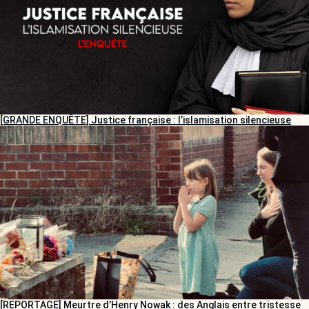
[GRANDE ENQUÊTE] Justice française : l’islamisation silencieuse
[REPORTAGE] Meurtre d’Henry Nowak : des Anglais entre tristesse