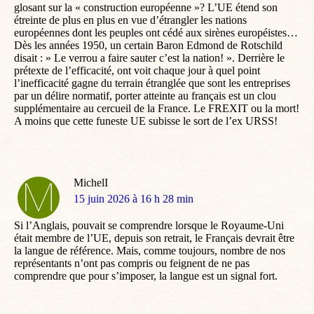
glosant sur la « construction européenne »? L’UE étend son
étreinte de plus en plus en vue d’étrangler les nations
européennes dont les peuples ont cédé aux sirènes européistes…
Dès les années 1950, un certain Baron Edmond de Rotschild
disait : » Le verrou a faire sauter c’est la nation! ». Derrière le
prétexte de l’efficacité, ont voit chaque jour à quel point
l’inefficacité gagne du terrain étranglée que sont les entreprises
par un délire normatif, porter atteinte au français est un clou
supplémentaire au cercueil de la France. Le FREXIT ou la mort!
A moins que cette funeste UE subisse le sort de l’ex URSS!
MichelI
dit
15 juin 2026 à 16 h 28 min
:
Si l’Anglais, pouvait se comprendre lorsque le Royaume-Uni
était membre de l’UE, depuis son retrait, le Français devrait être
la langue de référence. Mais, comme toujours, nombre de nos
représentants n’ont pas compris ou feignent de ne pas
comprendre que pour s’imposer, la langue est un signal fort.