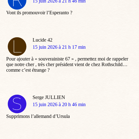
dit
15 juin 2026 à 21 h 46 min
:
Vont ils promouvoir l’Esperanto ?
Lucide 42
dit
15 juin 2026 à 21 h 17 min
:
Pour ajouter à « souverainiste 67 » , permettez moi de rappeler
que notre cher , très cher président vient de chez Rothschild…
comme c’est étrange ?
Serge JULLIEN
dit
15 juin 2026 à 20 h 46 min
:
Supprimons l’allemand d’Ursula