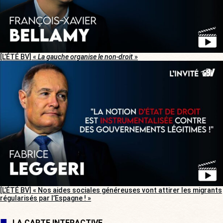
[L’ÉTÉ BV] «
La gauche organise le non-droit
»
[L’ÉTÉ BV] « Nos aides sociales généreuses vont attirer les migrants
régularisés par l’Espagne ! »
LA CARTE INTERACTIVE