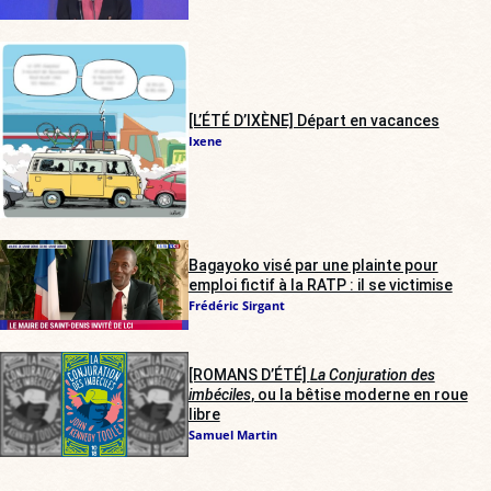
[L’ÉTÉ D’IXÈNE] Départ en vacances
Ixene
Bagayoko visé par une plainte pour
emploi fictif à la RATP : il se victimise
Frédéric Sirgant
[ROMANS D’ÉTÉ]
La Conjuration des
imbéciles
, ou la bêtise moderne en roue
libre
Samuel Martin