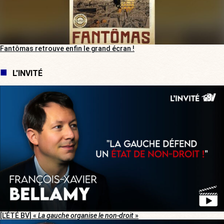
Fantômas retrouve enfin le grand écran !
L'INVITÉ
[L’ÉTÉ BV] «
La gauche organise le non-droit
»