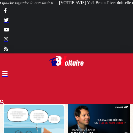
OTRE AVIS] Yaël Braun-Pivet doit-elle renoncer à son projet architectural ?