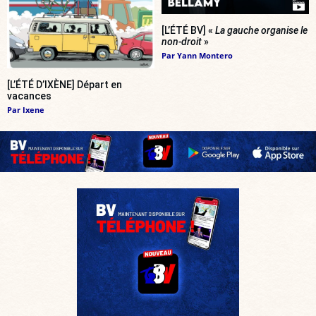
[L’ÉTÉ BV] «
La gauche organise le
non-droit
»
Par
Yann Montero
[L’ÉTÉ D’IXÈNE] Départ en
vacances
Par
Ixene