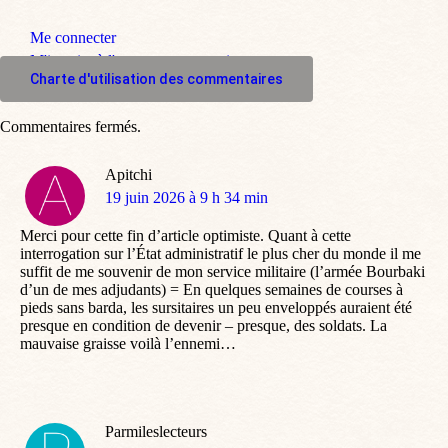
Me connecter
M'inscrire à l'espace commentaire
Charte d'utilisation des commentaires
Commentaires fermés.
Apitchi
dit
19 juin 2026 à 9 h 34 min
:
Merci pour cette fin d’article optimiste. Quant à cette
interrogation sur l’État administratif le plus cher du monde il me
suffit de me souvenir de mon service militaire (l’armée Bourbaki
d’un de mes adjudants) = En quelques semaines de courses à
pieds sans barda, les sursitaires un peu enveloppés auraient été
presque en condition de devenir – presque, des soldats. La
mauvaise graisse voilà l’ennemi…
Parmileslecteurs