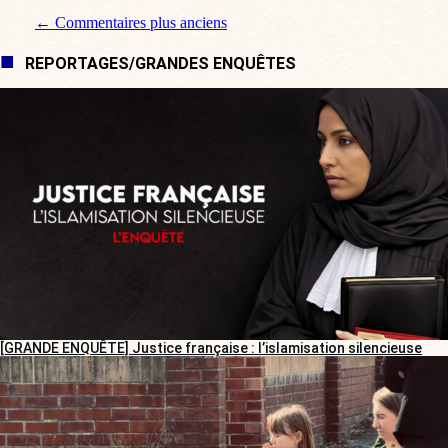
Navigation de commentaire
← Commentaires plus anciens
REPORTAGES/GRANDES ENQUÊTES
[GRANDE ENQUÊTE] Justice française : l’islamisation silencieuse