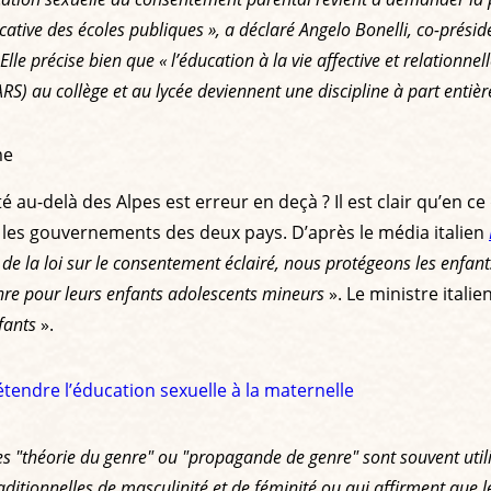
ducative des écoles publiques
», a déclaré Angelo Bonelli, co-présid
Elle précise bien que «
l’éducation à la vie affective et relationnel
EVARS) au collège et au lycée deviennent une discipline à part entièr
me
é au-delà des Alpes est erreur en deçà ? Il est clair qu’en ce
ns les gouvernements des deux pays. D’après le média italien
 de la loi sur le consentement éclairé, nous protégeons les enfan
enre pour leurs enfants adolescents mineurs
». Le ministre italie
fants
».
étendre l’éducation sexuelle à la maternelle
es "théorie du genre" ou "propagande de genre" sont souvent utili
aditionnelles de masculinité et de féminité ou qui affirment que l