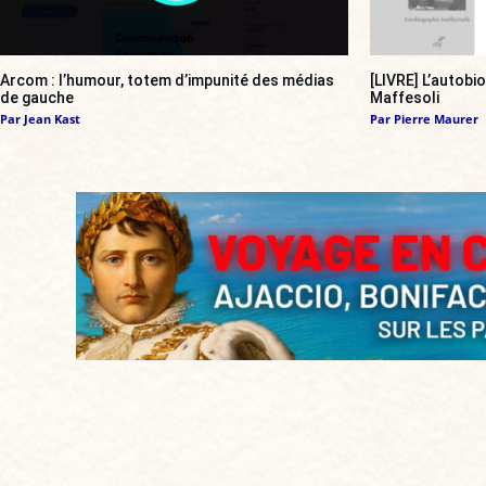
Arcom : l’humour, totem d’impunité des médias
[LIVRE] L’autobi
de gauche
Maffesoli
Par
Jean Kast
Par
Pierre Maurer