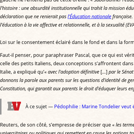
l’histoire : une absurdité institutionnelle qui trahit la mission é
déclaration que ne renierait pas
l’Éducation nationale
française. 
l’éducation à la vie affective et relationnelle, et à la sexualité (
Loi sur le consentement éclairé dans le fond et dans la for
Faut-il penser, pour paraphraser Pascal, que ce qui est vérit
celle des petits Italiens, deux conceptions s’affrontent da
Italie, a expliqué qu’«
avec l'adoption définitive
[…]
par le Sénat
donnons la parole aux parents sur les questions d'identité de g
Constitution, qui garantit aux parents le droit d'éduquer leurs en
À ce sujet —
Pédophilie : Marine Tondelier veut 
Reuters, de son côté, s’empresse de préciser que «
les term
universitaires ou politiques qui remettent en cause les notions tr