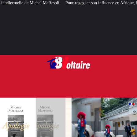
ffesoli
Pour regagner son influence en Afrique, le Quai d’Orsay a choisi… 