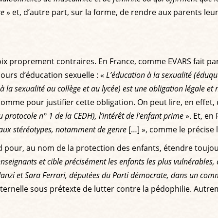
re
» et, d’autre part, sur la forme, de rendre aux parents leu
choix proprement contraires. En France, comme EVARS fait par
ours d’éducation sexuelle : «
L’éducation à la sexualité (éduquer
et à la sexualité au collège et au lycée) est une obligation légale 
mme pour justifier cette obligation. On peut lire, en effet,
 du protocole n° 1 de la CEDH), l’intérêt de l’enfant prime
». Et, en
er aux stéréotypes, notamment de genre
[…] », comme le précise 
nd pour, au nom de la protection des enfants, étendre toujour
nseignants et cible précisément les enfants les plus vulnérables, 
e Manzi et Sara Ferrari, députées du Parti démocrate, dans un co
ernelle sous prétexte de lutter contre la pédophilie. Autremen