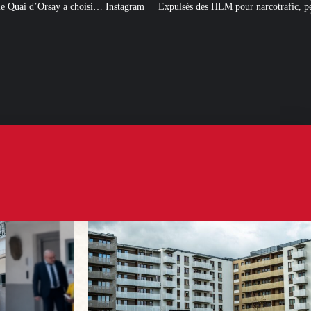
Instagram
Expulsés des HLM pour narcotrafic, peuvent-ils obtenir un nouvea