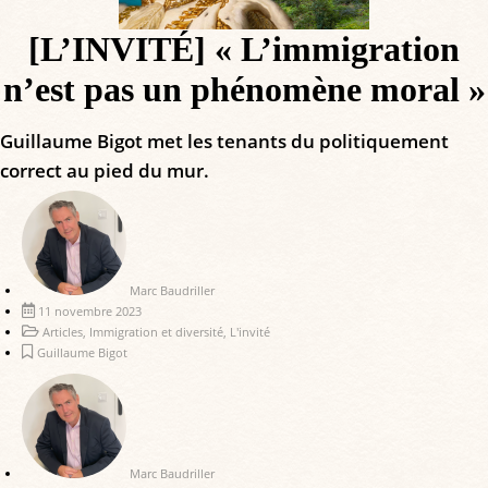
[L’INVITÉ] « L’immigration
n’est pas un phénomène moral »
Guillaume Bigot met les tenants du politiquement
correct au pied du mur.
Marc Baudriller
11 novembre 2023
Articles
,
Immigration et diversité
,
L'invité
Guillaume Bigot
Marc Baudriller