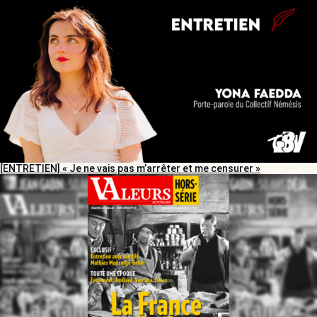
[ENTRETIEN] « Je ne vais pas m’arrêter et me censurer »