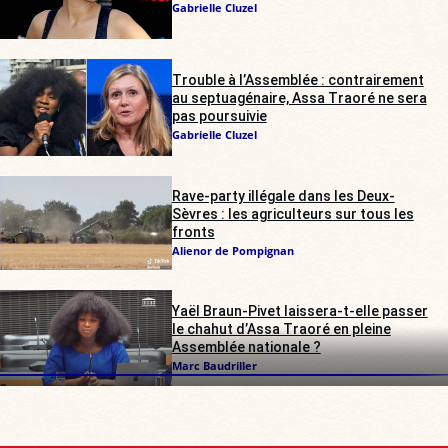
Gabrielle Cluzel
Trouble à l’Assemblée : contrairement
au septuagénaire, Assa Traoré ne sera
pas poursuivie
Gabrielle Cluzel
Rave-party illégale dans les Deux-
Sèvres : les agriculteurs sur tous les
fronts
Alienor de Pompignan
Yaël Braun-Pivet laissera-t-elle passer
le chahut d’Assa Traoré en pleine
Assemblée nationale ?
Marc Baudriller