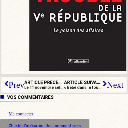
ARTICLE PRÉCÉDENT
ARTICLE SUIVANT
Prev
Next
Le 11 novembre selon Macron : faire parler les morts, ennuyer les vivants
« Bébé dans le four » : ces propos du député LFI David Guiraud qui scandalisent
VOS COMMENTAIRES
Me connecter
M'inscrire à l'espace commentaire
Charte d'utilisation des commentaires