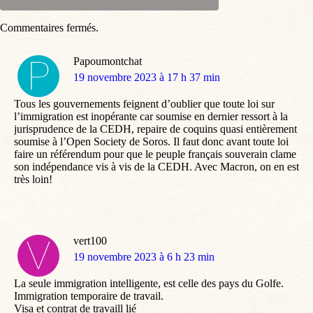
Commentaires fermés.
Papoumontchat
dit
19 novembre 2023 à 17 h 37 min
:
Tous les gouvernements feignent d’oublier que toute loi sur
l’immigration est inopérante car soumise en dernier ressort à la
jurisprudence de la CEDH, repaire de coquins quasi entièrement
soumise à l’Open Society de Soros. Il faut donc avant toute loi
faire un référendum pour que le peuple français souverain clame
son indépendance vis à vis de la CEDH. Avec Macron, on en est
très loin!
vert100
dit
19 novembre 2023 à 6 h 23 min
:
La seule immigration intelligente, est celle des pays du Golfe.
Immigration temporaire de travail.
Visa et contrat de travaill lié