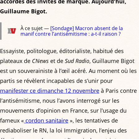
accordés des invités de marque. Aujourd'hui,
Guillaume Bigot.
À ce sujet —
[Sondage] Macron absent de la
manif contre l’antisémitisme : a-t-il raison ?
Essayiste, politologue, éditorialiste, habitué des
plateaux de
CNews
et de
Sud Radio
, Guillaume Bigot
est un souverainiste à l’œil acéré. Au moment où les
partis se révèlent incapables de s’unir pour
manifester ce dimanche 12 novembre
à Paris contre
l’antisémitisme, nous l’avons interrogé sur les
mouvements d’opinion en France, sur l’usage du
fameux «
cordon sanitaire
», les tentatives de
rediaboliser le RN, la loi Immigration, l’enjeu des