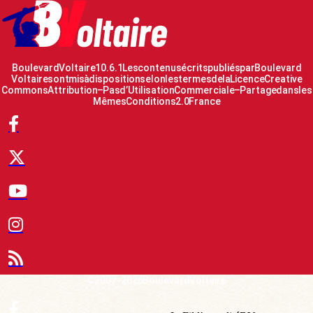
Boulevard Voltaire 10.6.1 Les contenus écrits publiés par Boulevard
Voltaire sont mis à disposition selon les termes de la Licence Creative
Commons Attribution – Pas d’Utilisation Commerciale – Partage dans les
Mêmes Conditions 2.0 France
© 2007-2026 Boulevard Voltaire