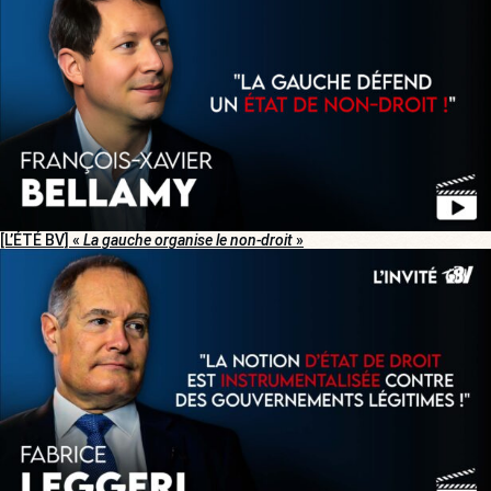
[L’ÉTÉ BV] «
La gauche organise le non-droit
»