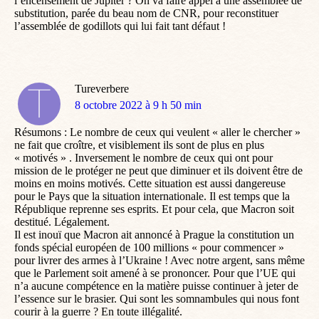
l’encensement de Jupiter ? On va faire appel à une assemblée de
substitution, parée du beau nom de CNR, pour reconstituer
l’assemblée de godillots qui lui fait tant défaut !
Tureverbere
dit
8 octobre 2022 à 9 h 50 min
:
Résumons : Le nombre de ceux qui veulent « aller le chercher »
ne fait que croître, et visiblement ils sont de plus en plus
« motivés » . Inversement le nombre de ceux qui ont pour
mission de le protéger ne peut que diminuer et ils doivent être de
moins en moins motivés. Cette situation est aussi dangereuse
pour le Pays que la situation internationale. Il est temps que la
République reprenne ses esprits. Et pour cela, que Macron soit
destitué. Légalement.
Il est inouï que Macron ait annoncé à Prague la constitution un
fonds spécial européen de 100 millions « pour commencer »
pour livrer des armes à l’Ukraine ! Avec notre argent, sans même
que le Parlement soit amené à se prononcer. Pour que l’UE qui
n’a aucune compétence en la matière puisse continuer à jeter de
l’essence sur le brasier. Qui sont les somnambules qui nous font
courir à la guerre ? En toute illégalité.