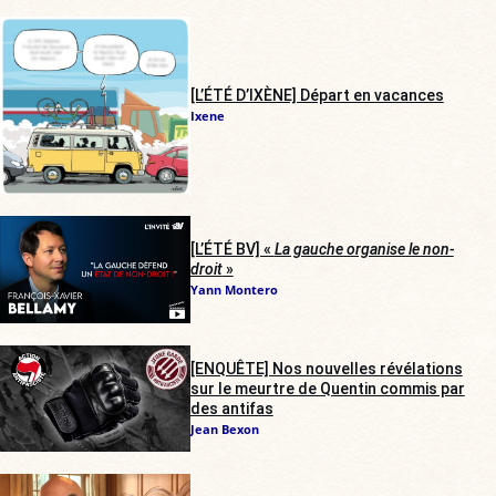
[L’ÉTÉ D’IXÈNE] Départ en vacances
Ixene
[L’ÉTÉ BV] «
La gauche organise le non-
droit
»
Yann Montero
[ENQUÊTE] Nos nouvelles révélations
sur le meurtre de Quentin commis par
des antifas
Jean Bexon