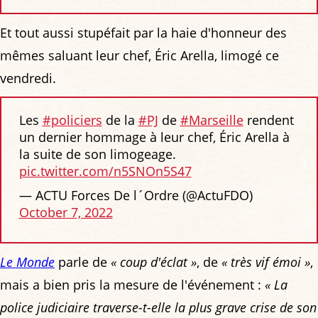
Et tout aussi stupéfait par la haie d'honneur des
mêmes saluant leur chef, Éric Arella, limogé ce
vendredi.
Les
#policiers
de la
#PJ
de
#Marseille
rendent
un dernier hommage à leur chef, Éric Arella à
la suite de son limogeage.
pic.twitter.com/n5SNOn5S47
— ACTU Forces De l´Ordre (@ActuFDO)
October 7, 2022
Le Monde
parle de
« coup d'éclat »
, de
« très vif émoi »
,
mais a bien pris la mesure de l'événement :
« La
police judiciaire traverse-t-elle la plus grave crise de son