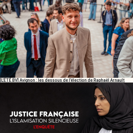
[L’ÉTÉ BV] Avignon : les dessous de l’élection de Raphaël Arnault