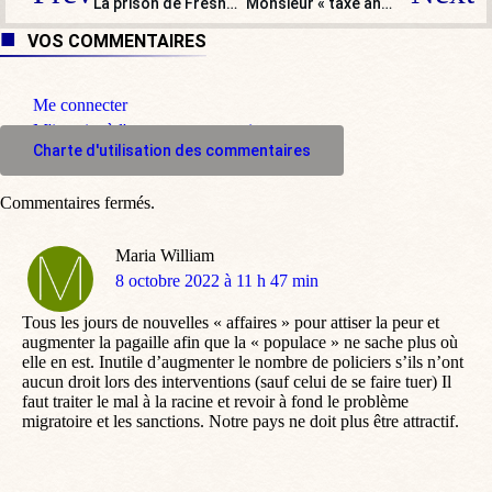
La prison de Fresnes vire au centre aéré : après les courses de karting, les cours de rap…
Monsieur « taxe anti-Zemmour » étrille
VOS COMMENTAIRES
Me connecter
M'inscrire à l'espace commentaire
Charte d'utilisation des commentaires
Commentaires fermés.
Maria William
dit
8 octobre 2022 à 11 h 47 min
:
Tous les jours de nouvelles « affaires » pour attiser la peur et
augmenter la pagaille afin que la « populace » ne sache plus où
elle en est. Inutile d’augmenter le nombre de policiers s’ils n’ont
aucun droit lors des interventions (sauf celui de se faire tuer) Il
faut traiter le mal à la racine et revoir à fond le problème
migratoire et les sanctions. Notre pays ne doit plus être attractif.