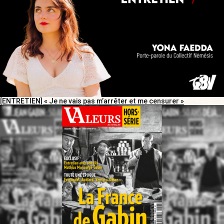
[ENTRETIEN] « Je ne vais pas m’arrêter et me censurer »