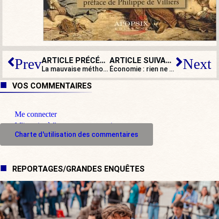
ARTICLE PRÉCÉDENT
ARTICLE SUIVANT
Prev
Next
La mauvaise méthode qui discrédite la conversion énergétique
Économie : rien ne va plus dans le monde
VOS COMMENTAIRES
Me connecter
M'inscrire à l'espace commentaire
Charte d'utilisation des commentaires
REPORTAGES/GRANDES ENQUÊTES