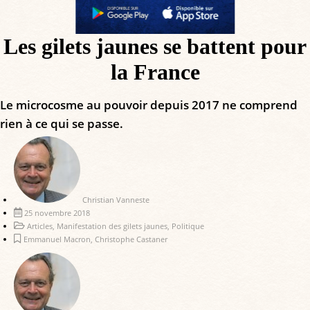
Les gilets jaunes se battent pour
la France
Le microcosme au pouvoir depuis 2017 ne comprend
rien à ce qui se passe.
Christian Vanneste
25 novembre 2018
Articles
,
Manifestation des gilets jaunes
,
Politique
Emmanuel Macron
,
Christophe Castaner