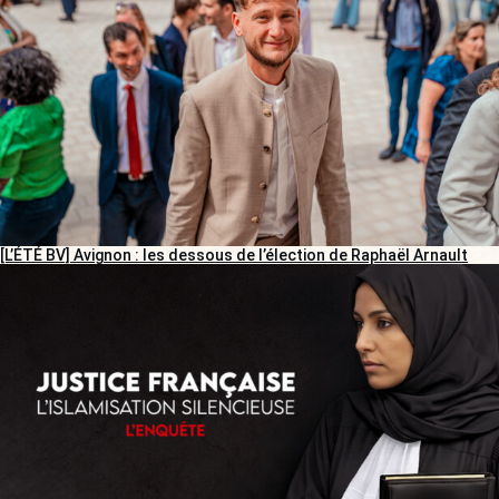
[L’ÉTÉ BV] Avignon : les dessous de l’élection de Raphaël Arnault