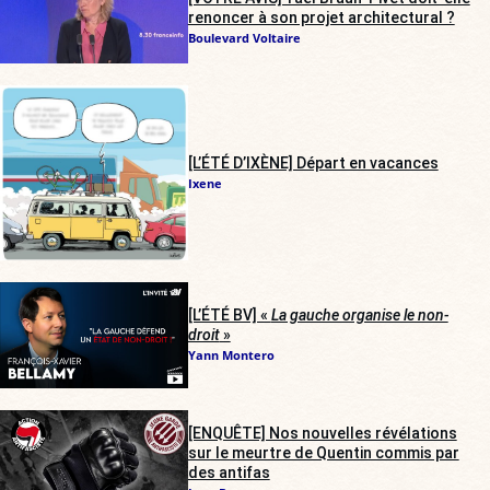
renoncer à son projet architectural ?
Boulevard Voltaire
[L’ÉTÉ D’IXÈNE] Départ en vacances
Ixene
[L’ÉTÉ BV] «
La gauche organise le non-
droit
»
Yann Montero
[ENQUÊTE] Nos nouvelles révélations
sur le meurtre de Quentin commis par
des antifas