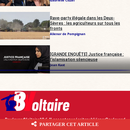
Gabrielle Cluzel
Rave-party illégale dans les Deux-
Sèvres : les agriculteurs sur tous les
fronts
Alienor de Pompignan
[GRANDE ENQUÊTE] Justice française :
l’islamisation silencieuse
Jean Kast
Boulevard Voltaire 10.6.1 Les contenus écrits publiés par Boulevard
Voltaire sont mis à disposition selon les termes de la Licence Creative
PARTAGER CET ARTICLE
Commons Attribution – Pas d’Utilisation Commerciale – Partage dans les