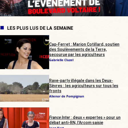
LES PLUS LUS DE LA SEMAINE
Cap-Ferret : Marion Cotillard, soutien
des Soulèvements de la Terre,
secourue par les agriculteurs
Gabrielle Cluzel
Rave-party illégale dans les Deux-
Sèvres : les agriculteurs sur tous les
fronts
Alienor de Pompignan
France Inter
: deux « expertes » pour un
débat anti-RN, l’Arcom saisie
Jean Kast