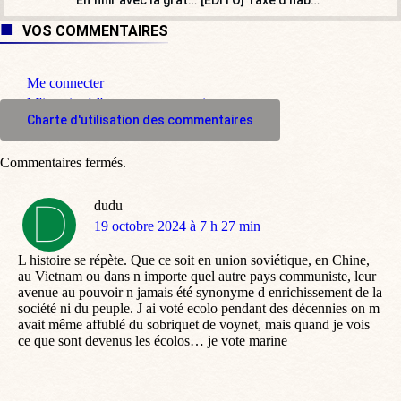
VOS COMMENTAIRES
Me connecter
M'inscrire à l'espace commentaire
Charte d'utilisation des commentaires
Commentaires fermés.
dudu
dit
19 octobre 2024 à 7 h 27 min
:
L histoire se répète. Que ce soit en union soviétique, en Chine,
au Vietnam ou dans n importe quel autre pays communiste, leur
avenue au pouvoir n jamais été synonyme d enrichissement de la
société ni du peuple. J ai voté ecolo pendant des décennies on m
avait même affublé du sobriquet de voynet, mais quand je vois
ce que sont devenus les écolos… je vote marine