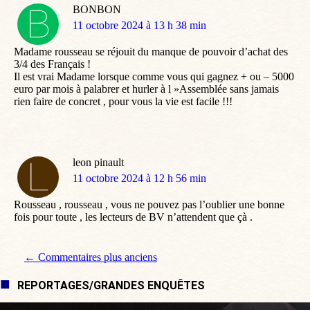
BONBON
dit
11 octobre 2024 à 13 h 38 min
:
Madame rousseau se réjouit du manque de pouvoir d’achat des
3/4 des Français !
Il est vrai Madame lorsque comme vous qui gagnez + ou – 5000
euro par mois à palabrer et hurler à l »Assemblée sans jamais
rien faire de concret , pour vous la vie est facile !!!
leon pinault
dit
11 octobre 2024 à 12 h 56 min
:
Rousseau , rousseau , vous ne pouvez pas l’oublier une bonne
fois pour toute , les lecteurs de BV n’attendent que çà .
Navigation de commentaire
← Commentaires plus anciens
REPORTAGES/GRANDES ENQUÊTES