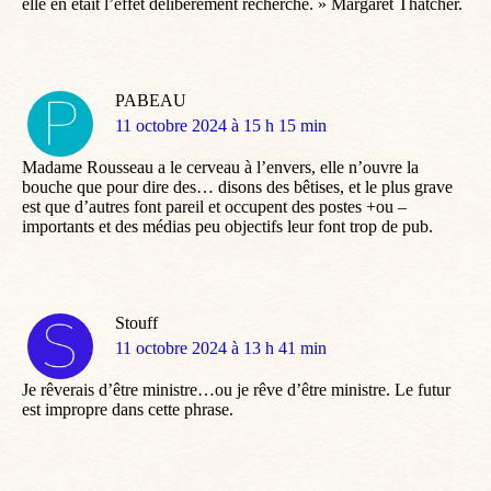
elle en était l’effet délibérément recherché. » Margaret Thatcher.
PABEAU
dit
11 octobre 2024 à 15 h 15 min
:
Madame Rousseau a le cerveau à l’envers, elle n’ouvre la
bouche que pour dire des… disons des bêtises, et le plus grave
est que d’autres font pareil et occupent des postes +ou –
importants et des médias peu objectifs leur font trop de pub.
Stouff
dit
11 octobre 2024 à 13 h 41 min
:
Je rêverais d’être ministre…ou je rêve d’être ministre. Le futur
est impropre dans cette phrase.