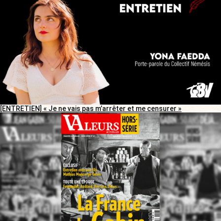
[ENTRETIEN] « Je ne vais pas m’arrêter et me censurer »