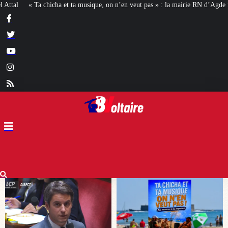
on n’en veut pas » : la mairie RN d’Agde face à la meute « antiraciste »
La h