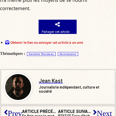
correctement.
Partager cet article
Obtenir le lien ou envoyer cet article à un ami
Thématiques :
Sandrine Rousseau
décroissance
Jean Kast
Journaliste indépendant, culture et
société
ARTICLE PRÉCÉDENT
ARTICLE SUIVANT
Prev
Next
En finir avec la gratuité des transports pour les clandestins
[EDITO] Taxe d’habitation : coucou, la revoilou ?