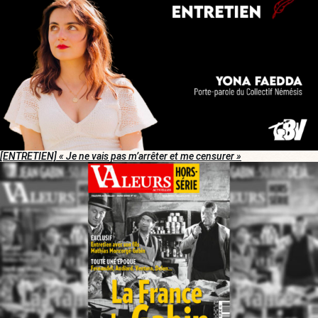
[ENTRETIEN] « Je ne vais pas m’arrêter et me censurer »