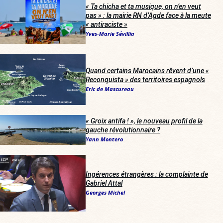
« Ta chicha et ta musique, on n’en veut
pas » : la mairie RN d’Agde face à la meute
« antiraciste »
Yves-Marie Sévillia
Quand certains Marocains rêvent d’une «
Reconquista » des territoires espagnols
Eric de Mascureau
« Groix antifa ! », le nouveau profil de la
gauche révolutionnaire ?
Yann Montero
Ingérences étrangères : la complainte de
Gabriel Attal
Georges Michel