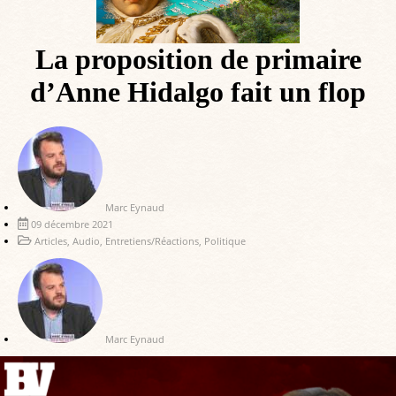
La proposition de primaire
d’Anne Hidalgo fait un flop
Marc Eynaud
09 décembre 2021
Articles
,
Audio
,
Entretiens/Réactions
,
Politique
Marc Eynaud