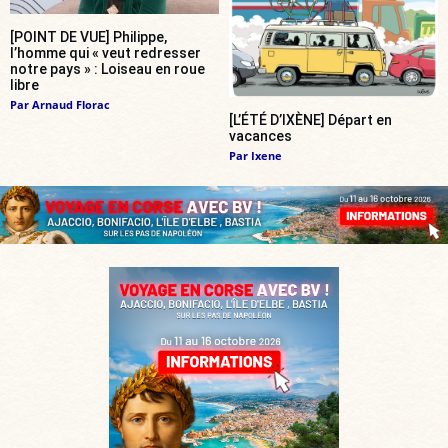
[POINT DE VUE] Philippe,
l’homme qui « veut redresser
notre pays » : Loiseau en roue
libre
Par
Arnaud Florac
[L’ÉTÉ D’IXÈNE] Départ en
vacances
Par
Ixene