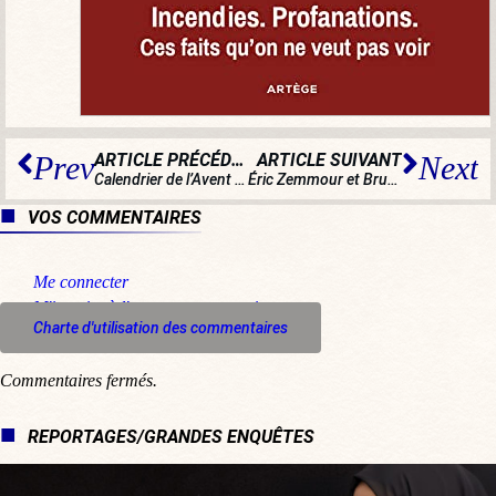
ARTICLE PRÉCÉDENT
ARTICLE SUIVANT
Prev
Next
Calendrier de l’Avent (case 10) : une boîte de thé pour soutenir les chrétiens persécutés
Éric Zemmour et Bruno Le Maire : destins croisés
VOS COMMENTAIRES
Me connecter
M'inscrire à l'espace commentaire
Charte d'utilisation des commentaires
Commentaires fermés.
REPORTAGES/GRANDES ENQUÊTES