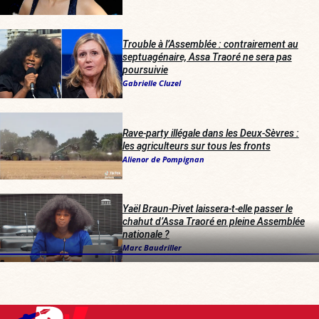
Trouble à l’Assemblée : contrairement au
septuagénaire, Assa Traoré ne sera pas
poursuivie
Gabrielle Cluzel
Rave-party illégale dans les Deux-Sèvres :
les agriculteurs sur tous les fronts
Alienor de Pompignan
Yaël Braun-Pivet laissera-t-elle passer le
chahut d’Assa Traoré en pleine Assemblée
nationale ?
Marc Baudriller