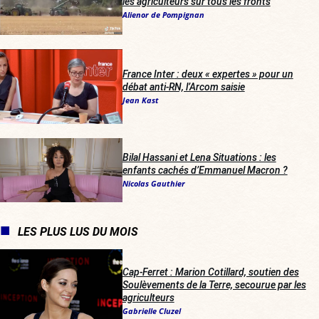
les agriculteurs sur tous les fronts
Alienor de Pompignan
France Inter
: deux « expertes » pour un
débat anti-RN, l’Arcom saisie
Jean Kast
Bilal Hassani et Lena Situations : les
enfants cachés d’Emmanuel Macron ?
Nicolas Gauthier
LES PLUS LUS DU MOIS
Cap-Ferret : Marion Cotillard, soutien des
Soulèvements de la Terre, secourue par les
agriculteurs
Gabrielle Cluzel