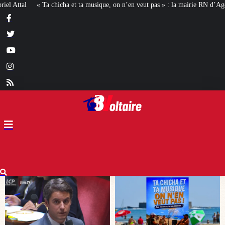
 musique, on n’en veut pas » : la mairie RN d’Agde face à la meute « antiracist