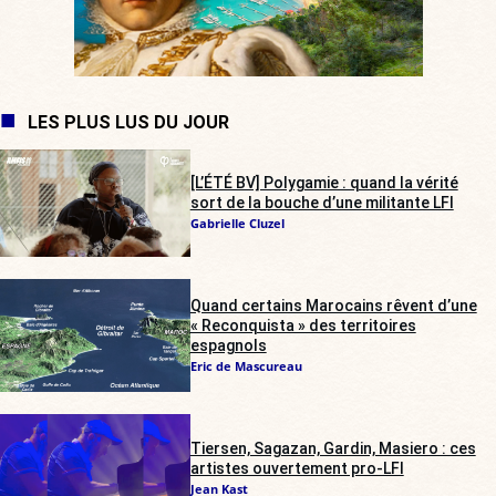
LES PLUS LUS DU JOUR
[L’ÉTÉ BV] Polygamie : quand la vérité
sort de la bouche d’une militante LFI
Gabrielle Cluzel
Quand certains Marocains rêvent d’une
« Reconquista » des territoires
espagnols
Eric de Mascureau
Tiersen, Sagazan, Gardin, Masiero : ces
artistes ouvertement pro-LFI
Jean Kast