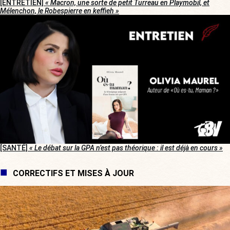
[ENTRETIEN]
« Macron, une sorte de petit Turreau en Playmobil, et
Mélenchon, le Robespierre en keffieh »
[SANTÉ]
« Le débat sur la GPA n’est pas théorique : il est déjà en cours »
CORRECTIFS ET MISES À JOUR