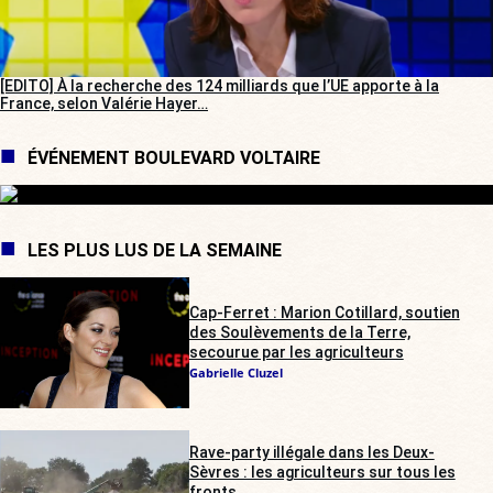
[EDITO] À la recherche des 124 milliards que l’UE apporte à la
France, selon Valérie Hayer…
ÉVÉNEMENT BOULEVARD VOLTAIRE
LES PLUS LUS DE LA SEMAINE
Cap-Ferret : Marion Cotillard, soutien
des Soulèvements de la Terre,
secourue par les agriculteurs
Gabrielle Cluzel
Rave-party illégale dans les Deux-
Sèvres : les agriculteurs sur tous les
fronts