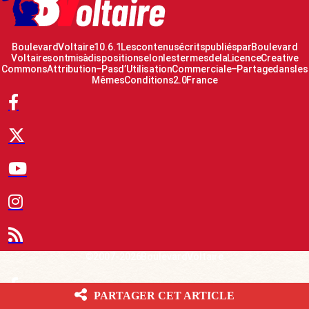
Boulevard Voltaire 10.6.1 Les contenus écrits publiés par Boulevard
Voltaire sont mis à disposition selon les termes de la Licence Creative
Commons Attribution – Pas d’Utilisation Commerciale – Partage dans les
Mêmes Conditions 2.0 France
© 2007-2026 Boulevard Voltaire
Le Fil d’actualité BV
PARTAGER CET ARTICLE