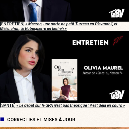
[ENTRETIEN]
« Macron, une sorte de petit Turreau en Playmobil, et
Mélenchon, le Robespierre en keffieh »
[SANTÉ]
« Le débat sur la GPA n’est pas théorique : il est déjà en cours »
CORRECTIFS ET MISES À JOUR