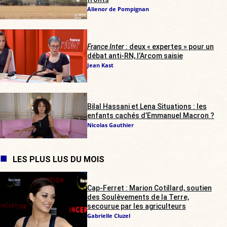
Alienor de Pompignan
France Inter
: deux « expertes » pour un
débat anti-RN, l’Arcom saisie
Jean Kast
Bilal Hassani et Lena Situations : les
enfants cachés d’Emmanuel Macron ?
Nicolas Gauthier
LES PLUS LUS DU MOIS
Cap-Ferret : Marion Cotillard, soutien
des Soulèvements de la Terre,
secourue par les agriculteurs
Gabrielle Cluzel