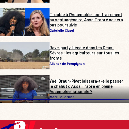
Trouble à l’Assemblée : contrairement
au septuagénaire, Assa Traoré ne sera
pas poursuivie
Gabrielle Cluzel
Rave-party illégale dans les Deux-
Sèvres : les agriculteurs sur tous les
fronts
Alienor de Pompignan
Yaël Braun-Pivet laissera-t-elle passer
le chahut d’Assa Traoré en pleine
Assemblée nationale ?
Marc Baudriller