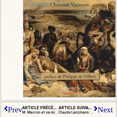
ARTICLE PRÉCÉDENT
ARTICLE SUIVANT
Prev
Next
M. Macron et sa ministre ont mis le b… dans l’affectation post-bac !
Claude Lanzmann : un résistant qui savait être juste