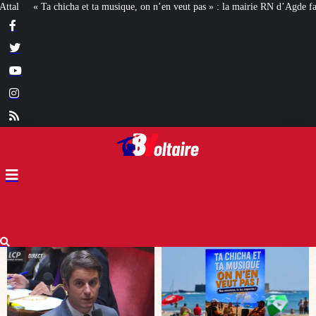
n n’en veut pas » : la mairie RN d’Agde face à la meute « antiraciste »
La ha