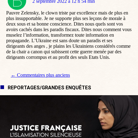
dit
2 septembre 2022 à 12 h 54 min
:
Pauvre Zelensky, le clown triste par excellence mais de plus en
plus insupportable. Je ne supporte plus ses leçons de morale à
deux sous et sa bonne conscience. Dites nous quels sont vos
avoirs cachés dans les paradis fiscaux. Dites nous comment vous
muselez l’information, transformez toute information en
propagande. L’Ukraine est sans doute un paradis et ses
dirigeants des anges , je plains les Ukrainiens considérés comme
de la chair a canon qui subissent cette guerre menée par des
dirigeants corrompus et au profit des seuls Etats Unis.
Navigation de commentaire
← Commentaires plus anciens
REPORTAGES/GRANDES ENQUÊTES