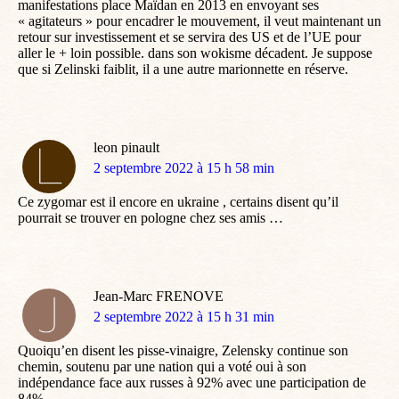
manifestations place Maïdan en 2013 en envoyant ses
« agitateurs » pour encadrer le mouvement, il veut maintenant un
retour sur investissement et se servira des US et de l’UE pour
aller le + loin possible. dans son wokisme décadent. Je suppose
que si Zelinski faiblit, il a une autre marionnette en réserve.
leon pinault
dit
2 septembre 2022 à 15 h 58 min
:
Ce zygomar est il encore en ukraine , certains disent qu’il
pourrait se trouver en pologne chez ses amis …
Jean-Marc FRENOVE
dit
2 septembre 2022 à 15 h 31 min
:
Quoiqu’en disent les pisse-vinaigre, Zelensky continue son
chemin, soutenu par une nation qui a voté oui à son
indépendance face aux russes à 92% avec une participation de
84%.