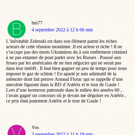
bm77
dit
4 septembre 2022 à 12 h 06 min
:
L’inévitable Zelenski est dans son élément parmi les riches
acteurs de cette réunion mondaine .Il est acteur et riche ! Il ne
s’occupe pas des morts Ukrainiens du à son entêtement criminel
à ne pas entamer de pour parler avec les Russes . Poussé aux
fesses par les américains de ne rien négocier qui ne serait pas
dans leur intérêt . Il faut bien gagner un peu de temps pour nous
imposer le gaz de schiste ! En aparté je suis admiratif de la
mémoire dont fait preuve Arnaud Florac qui se rappelle d’une
anecdote figurant dans la BD d’Astérix et le tour de Gaule !
Lors d’une kermesse patronale dans le milieu des années 60 ,
j’avais gagné un concours où je devais me déguiser en Astérix ,
ce prix était justement Astérix et le tour de Gaule !
Vos
dit
3 septembre 2022 à 21 h 19 min