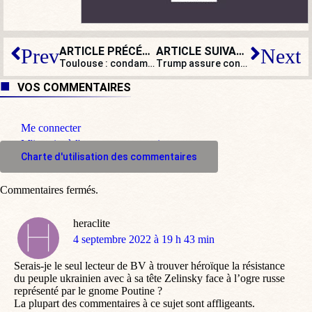
ARTICLE PRÉCÉDENT
ARTICLE SUIVANT
Prev
Next
Toulouse : condamnation d’un imam pour un prêche antisémite
Trump assure connaître des détails sur la vie intime d’Emmanuel Macron
VOS COMMENTAIRES
Me connecter
M'inscrire à l'espace commentaire
Charte d'utilisation des commentaires
Commentaires fermés.
heraclite
dit
4 septembre 2022 à 19 h 43 min
:
Serais-je le seul lecteur de BV à trouver héroïque la résistance
du peuple ukrainien avec à sa tête Zelinsky face à l’ogre russe
représenté par le gnome Poutine ?
La plupart des commentaires à ce sujet sont affligeants.