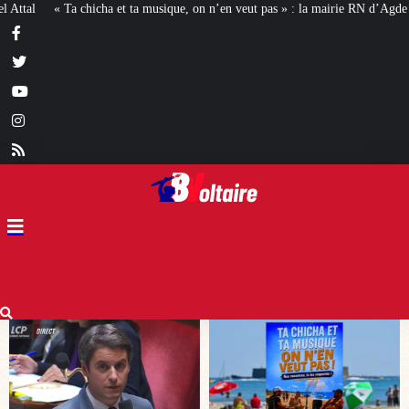
 on n’en veut pas » : la mairie RN d’Agde face à la meute « antiraciste »
La 