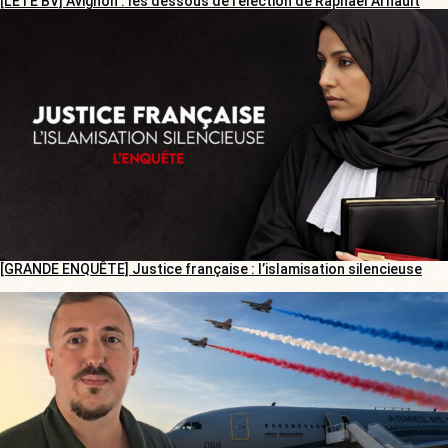
[L’ÉTÉ BV] Avignon : les dessous de l’élection de Raphaël Arnault
[GRANDE ENQUÊTE] Justice française : l’islamisation silencieuse