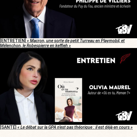
[ENTRETIEN]
« Macron, une sorte de petit Turreau en Playmobil, et
Mélenchon, le Robespierre en keffieh »
[SANTÉ]
« Le débat sur la GPA n’est pas théorique : il est déjà en cours »