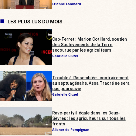
Etienne Lombard
LES PLUS LUS DU MOIS
Cap-Ferret : Marion Cotillard, soutien
des Soulèvements de la Terre,
secourue par les agriculteurs
Gabrielle Cluzel
Trouble à l’Assemblée : contrairement
au septuagénaire, Assa Traoré ne sera
pas poursuivie
Gabrielle Cluzel
Rave-party illégale dans les Deux-
Sèvres : les agriculteurs sur tous les
fronts
Alienor de Pompignan