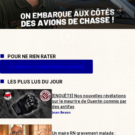
POUR NE RIEN RATER
Je m'inscris à La Quotidienne (gratuit)
LES PLUS LUS DU JOUR
[ENQUÊTE] Nos nouvelles révélations
sur le meurtre de Quentin commis par
des antifas
Jean Bexon
Un maire RN gravement malade :