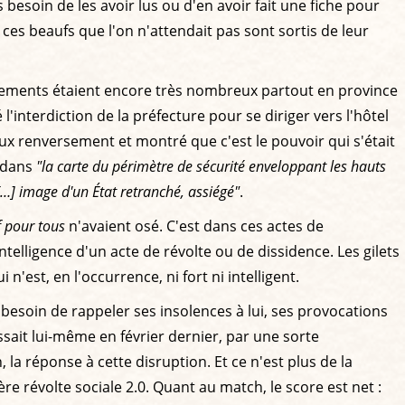
esoin de les avoir lus ou d'en avoir fait une fiche pour
 ces beaufs que l'on n'attendait pas sont sortis de leur
mblements étaient encore très nombreux partout en province
l'interdiction de la préfecture pour se diriger vers l'hôtel
eux renversement et montré que c'est le pouvoir qui s'était
t dans
"la carte du périmètre de sécurité enveloppant les hauts
[…] image d'un État retranché, assiégé"
.
 pour tous
n'avaient osé. C'est dans ces actes de
intelligence d'un acte de révolte ou de dissidence. Les gilets
 n'est, en l'occurrence, ni fort ni intelligent.
 besoin de rappeler ses insolences à lui, ses provocations
ait lui-même en février dernier, par une sorte
, la réponse à cette disruption. Et ce n'est plus de la
re révolte sociale 2.0. Quant au match, le score est net :