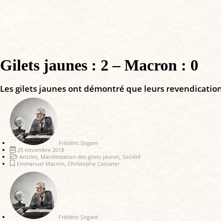
Gilets jaunes : 2 – Macron : 0
Les gilets jaunes ont démontré que leurs revendications
Frédéric Sirgant
25 novembre 2018
Articles
,
Manifestation des gilets jaunes
,
Société
Emmanuel Macron
,
Christophe Castaner
Frédéric Sirgant