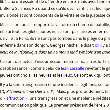
libéraux qui essaient de défendre encore -mais avec bien mo
briller à Sciences Po quand ce qu'ils décrivent, c'est leur 
invisibilité et sont conscients de la vérité et de la justesse 
Mais ils ont aussi remporté la victoire du champ de batail
et, surtout, les gilets jaunes ne se sont pas laissés enfermer
de ville ; à Paris, ils ne sont pas tombés dans le piège du 
enfermé dans son donjon. Georges Michel le disait
ici
il y 
lieux de la République dans un no man's land symbole d'un isoleme
Ce sont des actes d'insoumission minimes mais très forts sy
désobéissance - comme celui de
Jean Lassalle
revêtant le gi
jaunes ont choisi les heures et les lieux. Ce sont eux qui ont l
Il y a là une transgression et une insolence légitimes, surt
(
"Qu'ils viennent me chercher !"
). Mais, plus profondément, E
d'«
effraction
», une transgression et une insolence inédites. 
communication politique. Le premier président de l'ère 2.0 n