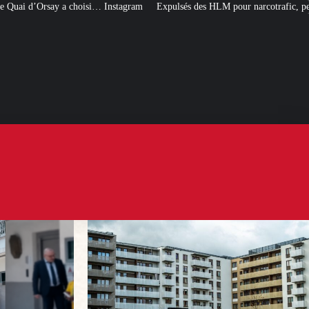
Instagram
Expulsés des HLM pour narcotrafic, peuvent-ils obtenir un nouvea