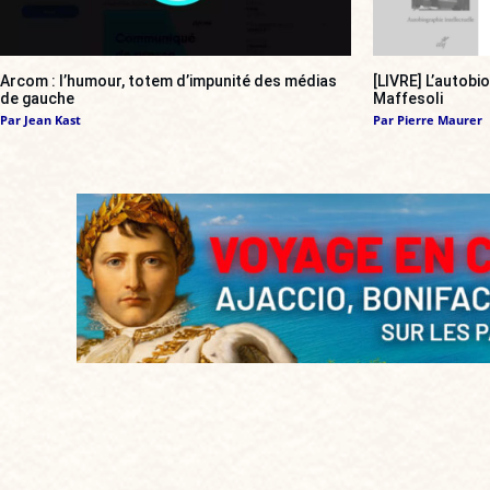
Arcom : l’humour, totem d’impunité des médias
[LIVRE] L’autobi
de gauche
Maffesoli
Par
Jean Kast
Par
Pierre Maurer