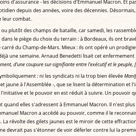
ins d'assurance - les décisions d'Emmanuel Macron. Et pas b
quotidien depuis des années, voire des décennies. Désormais,
de leur combat.
le, ou plutôt des champs de bataille, car samedi, les rasse
 dans le piège du choix du terrain : à Bordeaux, ils ont bravé 
pré carré du Champ-de-Mars. Mieux : ils ont opéré un prodigi
a déjà une semaine. Arnaud Benedetti lisait cet enfermemen
nt, d'une coupure sur-signifiante entre l'exécutif et le peuple, 
mboliquement : ni les syndicats ni la trop bien élevée
Manif
let jaune à l'Assemblée -, que se lisent la détermination et l'
'initiative et le pouvoir en est réduit à suivre. Un pouvoir qui
out quand elles s'adressent à Emmanuel Macron. Il n'est plus
mmanuel Macron a accédé au pouvoir, comme il le reconnaiss
La révolte des gilets jaunes est le miroir de cette effraction
e devrait pas s'étonner de voir déferler contre lui la premiè