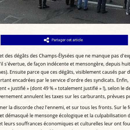
Partager cet article
es et des dégâts des Champs-Élysées que ne manque pas d'ex
u'il s'évertue, de façon indécente et mensongère, depuis huit
unes). Ensuite parce que ces dégâts, visiblement causés par
rtant encadrées par le service d'ordre des syndicats. Enfin,
nt « justifié » (dont 49 % « totalement justifié » !), selon 
nement annulent les taxes sur les carburants, prévues pour
semer la discorde chez l'ennemi, et sur tous les fronts. Sur l
 et démasqué le mensonge écologique et la culpabilisation d
 et leurs souffrances économiques et culturelles leur ont fou