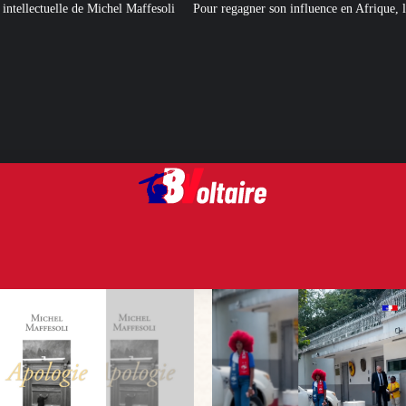
fesoli
Pour regagner son influence en Afrique, le Quai d’Orsay a choisi… 