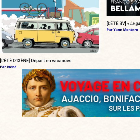
[L’ÉTÉ BV] «
La ga
Par
Yann Montero
[L’ÉTÉ D’IXÈNE] Départ en vacances
Par
Ixene