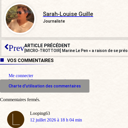
Sarah-Louise Guille
Journaliste
ARTICLE PRÉCÉDENT
Prev
[MICRO-TROTTOIR] Marine Le Pen « a raison de se présen
VOS COMMENTAIRES
Me connecter
M'inscrire à l'espace commentaire
Charte d'utilisation des commentaires
Commentaires fermés.
Looping63
dit
12 juillet 2026 à 18 h 04 min
: