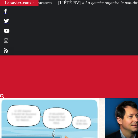
Le saviez-vous :
[L’ÉTÉ BV] «
La gauche organise le non-droit
»
[VOTRE AVIS] Yaël B