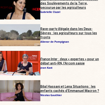
des Soulèvements de la Terre,
secourue par les agriculteurs
Gabrielle Cluzel
Rave-party illégale dans les Deux-
Sèvres : les agriculteurs sur tous les
fronts
Alienor de Pompignan
France Inter
: deux « expertes » pour un
débat anti-RN, l’Arcom saisie
Jean Kast
Bilal Hassani et Lena Situations : les
enfants cachés d’Emmanuel Macron ?
Nicolas Gauthier