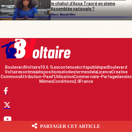
le chahut d’Assa Traoré en pleine
Assemblée nationale ?
Marc Baudriller
Boulevard Voltaire 10.6.1 Les contenus écrits publiés par Boulevard
Voltaire sont mis à disposition selon les termes de la Licence Creative
Commons Attribution – Pas d’Utilisation Commerciale – Partage dans les
Mêmes Conditions 2.0 France
PARTAGER CET ARTICLE