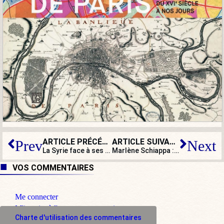
ARTICLE PRÉCÉDENT
ARTICLE SUIVANT
Prev
Next
La Syrie face à ses occupants et ses islamistes
Marlène Schiappa : quand la parité pèse plus que le coronavirus !
VOS COMMENTAIRES
Me connecter
M'inscrire à l'espace commentaire
Charte d'utilisation des commentaires