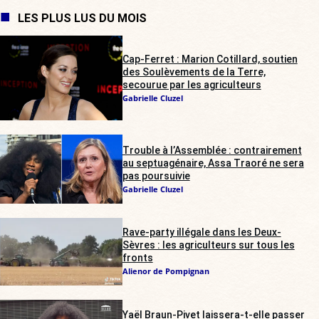
LES PLUS LUS DU MOIS
Cap-Ferret : Marion Cotillard, soutien
des Soulèvements de la Terre,
secourue par les agriculteurs
Gabrielle Cluzel
Trouble à l’Assemblée : contrairement
au septuagénaire, Assa Traoré ne sera
pas poursuivie
Gabrielle Cluzel
Rave-party illégale dans les Deux-
Sèvres : les agriculteurs sur tous les
fronts
Alienor de Pompignan
Yaël Braun-Pivet laissera-t-elle passer