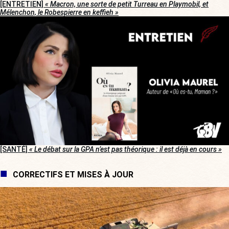
[ENTRETIEN]
« Macron, une sorte de petit Turreau en Playmobil, et
Mélenchon, le Robespierre en keffieh »
[SANTÉ]
« Le débat sur la GPA n’est pas théorique : il est déjà en cours »
CORRECTIFS ET MISES À JOUR