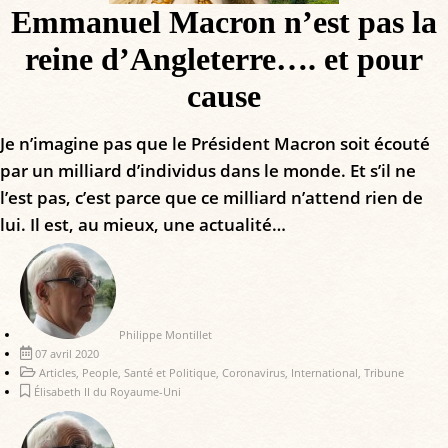
Emmanuel Macron n’est pas la
reine d’Angleterre…. et pour
cause
Je n’imagine pas que le Président Macron soit écouté
par un milliard d’individus dans le monde. Et s’il ne
l’est pas, c’est parce que ce milliard n’attend rien de
lui. Il est, au mieux, une actualité…
Philippe Montillet
07 avril 2020
Articles
,
People
,
Santé et Politique
,
Coronavirus
,
International
,
Tribune
Élisabeth II du Royaume-Uni