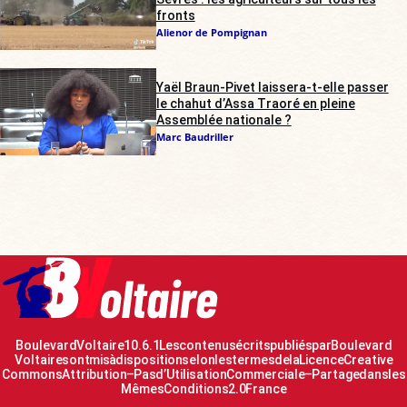
fronts
Alienor de Pompignan
Yaël Braun-Pivet laissera-t-elle passer
le chahut d’Assa Traoré en pleine
Assemblée nationale ?
Marc Baudriller
Boulevard Voltaire 10.6.1 Les contenus écrits publiés par Boulevard
Voltaire sont mis à disposition selon les termes de la Licence Creative
Commons Attribution – Pas d’Utilisation Commerciale – Partage dans les
Mêmes Conditions 2.0 France