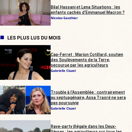
Bilal Hassani et Lena Situations : les
enfants cachés d’Emmanuel Macron ?
Nicolas Gauthier
LES PLUS LUS DU MOIS
Cap-Ferret : Marion Cotillard, soutien
des Soulèvements de la Terre,
secourue par les agriculteurs
Gabrielle Cluzel
Trouble à l’Assemblée : contrairement
au septuagénaire, Assa Traoré ne sera
pas poursuivie
Gabrielle Cluzel
Rave-party illégale dans les Deux-
Sèvres : les agriculteurs sur tous les