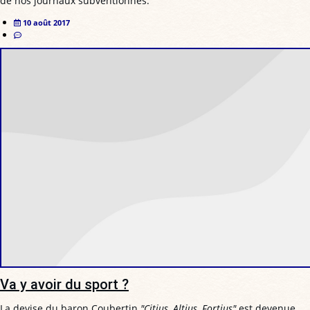
de nos journaux subventionnés.
10 août 2017
Va y avoir du sport ?
La devise du baron Coubertin
"Citius, Altius, Fortius"
est devenue