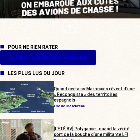
POUR NE RIEN RATER
Je m'inscris à La Quotidienne (gratuit)
LES PLUS LUS DU JOUR
Quand certains Marocains rêvent d’une
« Reconquista » des territoires
espagnols
Eric de Mascureau
[L’ÉTÉ BV] Polygamie : quand la vérité
sort de la bouche d’une militante LFI