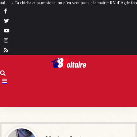
on n’en veut pas » : la mairie RN d’Agde face à la meute « antiraciste »
La h