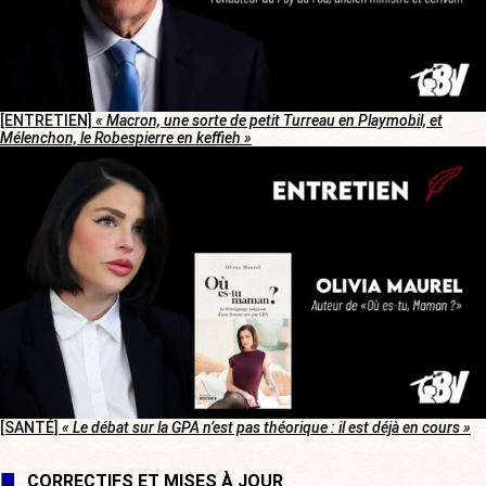
[ENTRETIEN]
« Macron, une sorte de petit Turreau en Playmobil, et
Mélenchon, le Robespierre en keffieh »
[SANTÉ]
« Le débat sur la GPA n’est pas théorique : il est déjà en cours »
CORRECTIFS ET MISES À JOUR