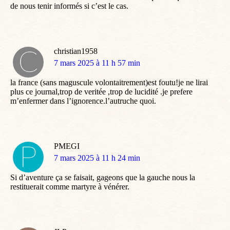
de nous tenir informés si c’est le cas.
christian1958
dit
7 mars 2025 à 11 h 57 min
:
la france (sans maguscule volontaitrement)est foutu!je ne lirai
plus ce journal,trop de veritée ,trop de lucidité .je prefere
m’enfermer dans l’ignorence.l’autruche quoi.
PMEGI
dit
7 mars 2025 à 11 h 24 min
:
Si d’aventure ça se faisait, gageons que la gauche nous la
restituerait comme martyre à vénérer.