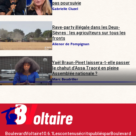
pas poursuivie
Gabrielle Cluzel
Rave-party illégale dans les Deux-
Sèvres : les agriculteurs sur tous les
fronts
Alienor de Pompignan
Yaël Braun-Pivet laissera-t-elle passer
le chahut d’Assa Traoré en pleine
Assemblée nationale ?
Marc Baudriller
Boulevard Voltaire 10.6.1 Les contenus écrits publiés par Boulevard