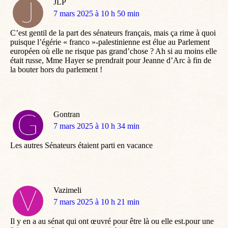
JLP
dit
7 mars 2025 à 10 h 50 min
:
C’est gentil de la part des sénateurs français, mais ça rime à quoi
puisque l’égérie « franco »-palestinienne est élue au Parlement
européen où elle ne risque pas grand’chose ? Ah si au moins elle
était russe, Mme Hayer se prendrait pour Jeanne d’Arc à fin de
la bouter hors du parlement !
Gontran
dit
7 mars 2025 à 10 h 34 min
:
Les autres Sénateurs étaient parti en vacance
Vazimeli
dit
7 mars 2025 à 10 h 21 min
:
Il y en a au sénat qui ont œuvré pour être là ou elle est.pour une