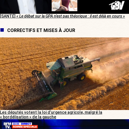
[SANTÉ]
« Le débat sur la GPA n’est pas théorique : il est déjà en cours »
CORRECTIFS ET MISES À JOUR
Les députés votent la loi d’urgence agricole, malgré la
« bordélisation » de la gauche