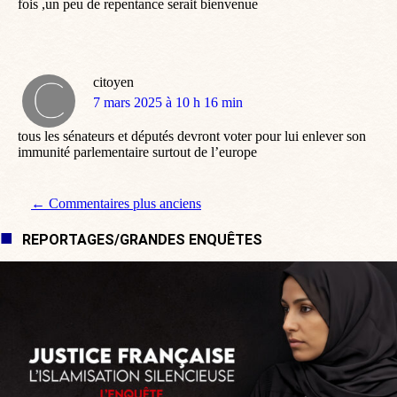
fois ,un peu de repentance serait bienvenue
citoyen
dit
7 mars 2025 à 10 h 16 min
:
tous les sénateurs et députés devront voter pour lui enlever son
immunité parlementaire surtout de l’europe
Navigation de commentaire
← Commentaires plus anciens
REPORTAGES/GRANDES ENQUÊTES