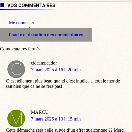
VOS COMMENTAIRES
Me connecter
M'inscrire à l'espace commentaire
Charte d'utilisation des commentaires
Commentaires fermés.
cidcampeador
dit
7 mars 2025 à 16 h 20 min
:
C’est tellement plus beau quand c’est inutile…..tout le monde
sait bien que ca ne se fera pas!
MARCU
dit
7 mars 2025 à 13 h 15 min
:
Cette démarche sera t elle suivie d’un effet quelconque ?? Merci