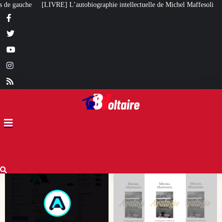
phie intellectuelle de Michel Maffesoli
Pour regagner son influence en Af