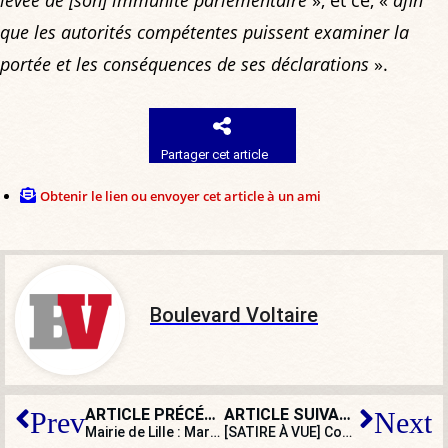
levée de [son] immunité parlementaire
», et ce, «
afin
que les autorités compétentes puissent examiner la
portée et les conséquences de ses déclarations
».
Partager cet article
Obtenir le lien ou envoyer cet article à un ami
Boulevard Voltaire
ARTICLE PRÉCÉDENT
ARTICLE SUIVANT
Prev
Next
Mairie de Lille : Martine Aubry annonce sa démission
[SATIRE À VUE] Contre Tesla, roulons dans une voiture de gauche