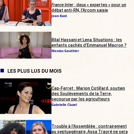
France Inter
: deux « expertes » pour un
débat anti-RN, l’Arcom saisie
Jean Kast
Bilal Hassani et Lena Situations : les
enfants cachés d’Emmanuel Macron ?
Nicolas Gauthier
LES PLUS LUS DU MOIS
Cap-Ferret : Marion Cotillard, soutien
des Soulèvements de la Terre,
secourue par les agriculteurs
Gabrielle Cluzel
Trouble à l’Assemblée : contrairement
au septuagénaire, Assa Traoré ne sera