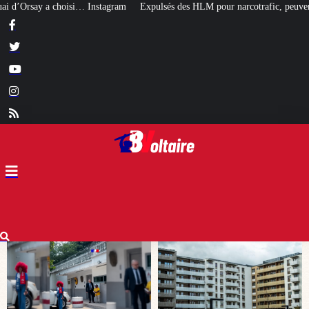
ram
Expulsés des HLM pour narcotrafic, peuvent-ils obtenir un nouveau loge