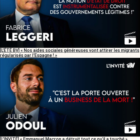
[L’ÉTÉ BV] « Nos aides sociales généreuses vont attirer les migrants
régularisés par l’Espagne ! »
[L’INVITÉ] « Emmanuel Macron a détruit tout ce qu’il a touché »