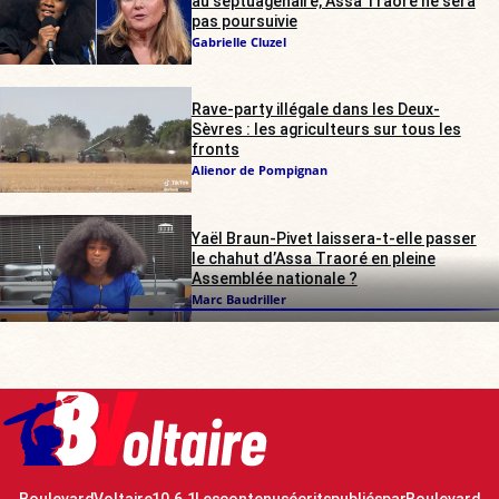
au septuagénaire, Assa Traoré ne sera
pas poursuivie
Gabrielle Cluzel
Rave-party illégale dans les Deux-
Sèvres : les agriculteurs sur tous les
fronts
Alienor de Pompignan
Yaël Braun-Pivet laissera-t-elle passer
le chahut d’Assa Traoré en pleine
Assemblée nationale ?
Marc Baudriller
Boulevard Voltaire 10.6.1 Les contenus écrits publiés par Boulevard