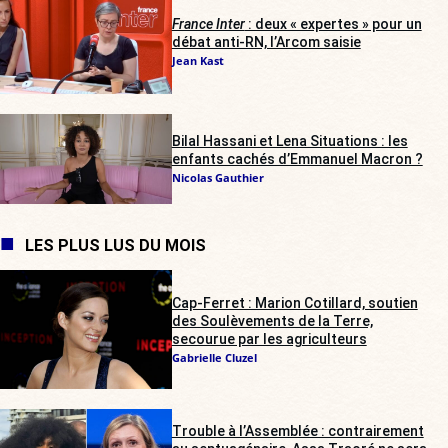
France Inter
: deux « expertes » pour un
débat anti-RN, l’Arcom saisie
Jean Kast
Bilal Hassani et Lena Situations : les
enfants cachés d’Emmanuel Macron ?
Nicolas Gauthier
LES PLUS LUS DU MOIS
Cap-Ferret : Marion Cotillard, soutien
des Soulèvements de la Terre,
secourue par les agriculteurs
Gabrielle Cluzel
Trouble à l’Assemblée : contrairement