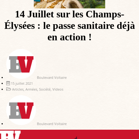
14 Juillet sur les Champs-
Élysées : le passe sanitaire déjà
en action !
Boulevard Voltaire
15 juillet 2021
Articles
,
Armées
,
Société
,
Videos
Boulevard Voltaire