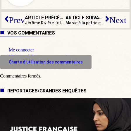
ARTICLE PRÉCÉDENT
ARTICLE SUIVANT
Prev
Next
Jérôme Rivière : « Le passe sanitaire cache une vaccination obligatoire »
Ma vie à la patrie et mon cœur aux dames : c’est encore possible, en 2021, et les Français aiment ça !
VOS COMMENTAIRES
Me connecter
M'inscrire à l'espace commentaire
Charte d'utilisation des commentaires
Commentaires fermés.
REPORTAGES/GRANDES ENQUÊTES