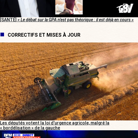
[SANTÉ]
« Le débat sur la GPA n’est pas théorique : il est déjà en cours »
CORRECTIFS ET MISES À JOUR
Les députés votent la loi d’urgence agricole, malgré la
« bordélisation » de la gauche