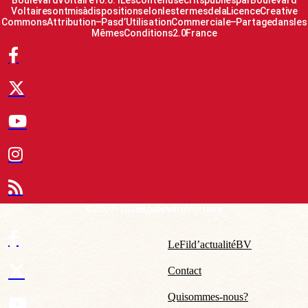
Voltaire sont mis à disposition selon les termes de la Licence Creative
Commons Attribution – Pas d’Utilisation Commerciale – Partage dans les
Mêmes Conditions 2.0 France
© 2007-2026 Boulevard Voltaire
Le Fil d’actualité BV
Contact
Qui sommes-nous ?