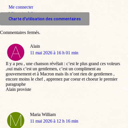
Me connecter
M'inscrire à l'espace commentaire
Charte d'utilisation des commentaires
Commentaires fermés.
Alain
dit
11 mai 2026 à 16 h 01 min
:
Il y a peu , une chanson révélait : c’est le plus grand ces voleurs
,oui mais c’est un gentlemen, c’est un compliment au
gouvernement et à Macron mais ils n’ont rien de gentlemen ,
encore moins le chef , apprenez par coeur et choeur le premier
paragraphe
Alain proviste
Maria William
dit
11 mai 2026 à 12 h 16 min
: