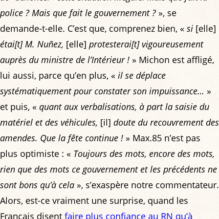
police ? Mais que fait le gouvernement ?
», se
demande-t-elle. C’est que, comprenez bien, «
si
[elle]
étai[t] M. Nuñez,
[elle]
protesterai[t] vigoureusement
auprès du ministre de l’Intérieur !
» Michon est affligé,
lui aussi, parce qu’en plus, «
il se déplace
systématiquement pour constater son impuissance…
»
et puis, «
quant aux verbalisations, à part la saisie du
matériel et des véhicules,
[il]
doute du recouvrement des
amendes. Que la fête continue !
» Max.85 n’est pas
plus optimiste : «
Toujours des mots, encore des mots,
rien que des mots ce gouvernement et les précédents ne
sont bons qu’à cela
», s’exaspère notre commentateur.
Alors, est-ce vraiment une surprise, quand les
Français disent
faire plus confiance au RN qu’à