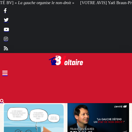
roit
»
[VOTRE AVIS] Yaël Braun-Pivet doit-elle renoncer à son projet archit