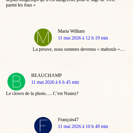
parmi les fous »
Maria William
dit
11 mai 2026 à 12 h 19 min
:
La preuve, nous sommes devenus « mabouls »…
BEAUCHAMP
dit
11 mai 2026 à 6 h 45 min
:
Le clown de la photo…. C’est Nunez?
François47
dit
11 mai 2026 à 10 h 49 min
: