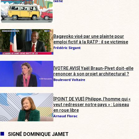
Ixene
Bagayoko visé par une plainte pour
emploi fictif à la RATP : il se victimise
Frédéric Sirgant
[VOTRE AVIS] Yaël Braun-Pivet doit-elle
renoncer à son projet architectural ?
Boulevard Voltaire
[POINT DE VUE] Philippe, l’homme qui «
veut redresser notre pays » : Loiseau
en roue libre
Arnaud Florac
SIGNÉ DOMINIQUE JAMET