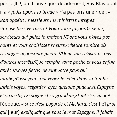
pense JLP, qui trouve que, décidément, Ruy Blas dont
il a «
jadis appris la tirade
» n’a pas pris une ride : «
Bon appétit ! messieurs ! Ô ministres intègres
!/Conseillers vertueux ! Voilà votre façon/De servir,
serviteurs qui pillez la maison !/Donc vous n’avez pas
honte et vous choisissez l’heure,/L’heure sombre où
l’Espagne agonisante pleure !/Donc vous n’avez ici pas
d’autres intérêts/Que remplir votre poche et vous enfuir
après !/Soyez flétris, devant votre pays qui
tombe,/Fossoyeurs qui venez le voler dans sa tombe
!/Mais voyez, regardez, ayez quelque pudeur./L’Espagne
et sa vertu, l’Espagne et sa grandeur,/Tout s’en va.
» À
l’époque, «
si ce n’est Lagarde et Michard, c’est
[le]
prof
qui
[leur]
expliquait que sous le mot Espagne, il fallait