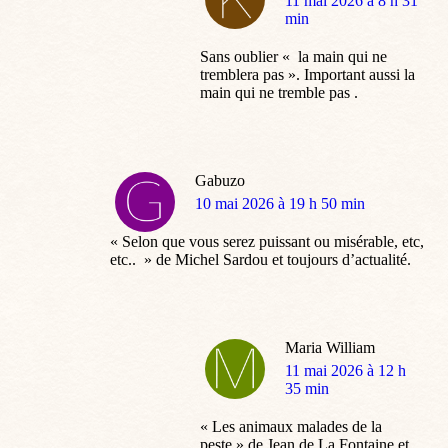
dit
11 mai 2026 à 8 h 31
:
min
Sans oublier « la main qui ne
tremblera pas ». Important aussi la
main qui ne tremble pas .
Gabuzo
dit
10 mai 2026 à 19 h 50 min
:
« Selon que vous serez puissant ou misérable, etc,
etc.. » de Michel Sardou et toujours d’actualité.
Maria William
dit
11 mai 2026 à 12 h
:
35 min
« Les animaux malades de la
peste » de Jean de La Fontaine et