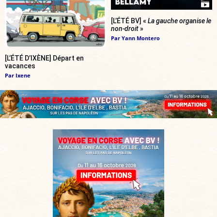
[L’ÉTÉ BV] «
La gauche organise le
non-droit
»
Par
Yann Montero
[L’ÉTÉ D’IXÈNE] Départ en
vacances
Par
Ixene