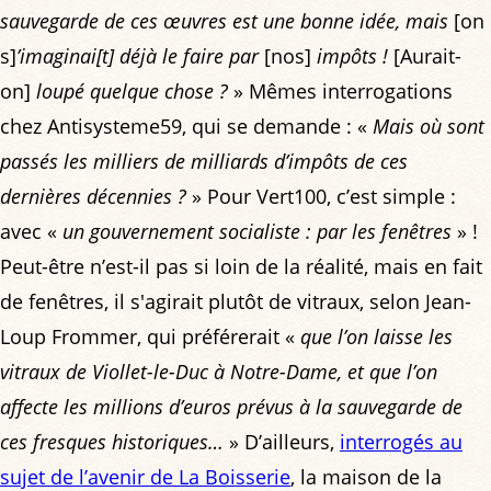
sauvegarde de ces œuvres est une bonne idée, mais
[on
s]
’imaginai[t] déjà le faire par
[nos]
impôts !
[Aurait-
on]
loupé quelque chose ?
» Mêmes interrogations
chez Antisysteme59, qui se demande : «
Mais où sont
passés les milliers de milliards d’impôts de ces
dernières décennies ?
» Pour Vert100, c’est simple :
avec «
un gouvernement socialiste : par les fenêtres
» !
Peut-être n’est-il pas si loin de la réalité, mais en fait
de fenêtres, il s'agirait plutôt de vitraux, selon Jean-
Loup Frommer, qui préférerait «
que l’on laisse les
vitraux de Viollet-le-Duc à Notre-Dame, et que l’on
affecte les millions d’euros prévus à la sauvegarde de
ces fresques historiques…
» D’ailleurs,
interrogés au
sujet de l’avenir de La Boisserie
, la maison de la