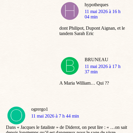
hypotheques
dit
11 mai 2026 à 16 h
:
04 min
dont Philipot, Dupont Aignan, et le
tandem Sarah Eric
BRUNEAU
dit
11 mai 2026 à 17 h
:
37 min
A Maria William… Qui ??
ogrergo1
dit
11 mai 2026 à 7 h 44 min
:
Dans « Jacques le fataliste » de Diderot, on peut lire : « …on sait
depuis longtemps qu’il est dangereux pour le sage de vivre