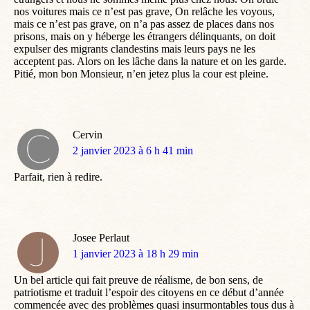
nos voitures mais ce n’est pas grave, On relâche les voyous,
mais ce n’est pas grave, on n’a pas assez de places dans nos
prisons, mais on y héberge les étrangers délinquants, on doit
expulser des migrants clandestins mais leurs pays ne les
acceptent pas. Alors on les lâche dans la nature et on les garde.
Pitié, mon bon Monsieur, n’en jetez plus la cour est pleine.
Cervin
dit
2 janvier 2023 à 6 h 41 min
:
Parfait, rien à redire.
Josee Perlaut
dit
1 janvier 2023 à 18 h 29 min
:
Un bel article qui fait preuve de réalisme, de bon sens, de
patriotisme et traduit l’espoir des citoyens en ce début d’année
commencée avec des problèmes quasi insurmontables tous dus à