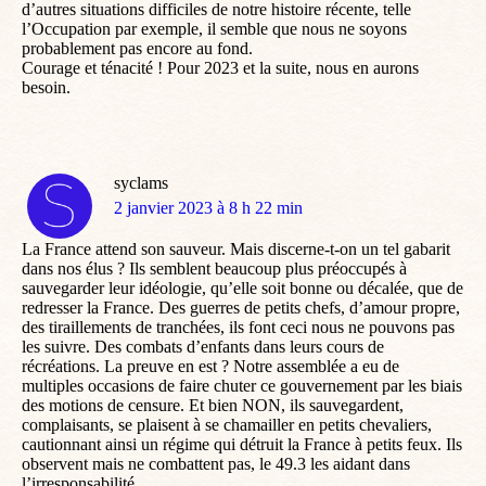
d’autres situations difficiles de notre histoire récente, telle
l’Occupation par exemple, il semble que nous ne soyons
probablement pas encore au fond.
Courage et ténacité ! Pour 2023 et la suite, nous en aurons
besoin.
syclams
dit
2 janvier 2023 à 8 h 22 min
:
La France attend son sauveur. Mais discerne-t-on un tel gabarit
dans nos élus ? Ils semblent beaucoup plus préoccupés à
sauvegarder leur idéologie, qu’elle soit bonne ou décalée, que de
redresser la France. Des guerres de petits chefs, d’amour propre,
des tiraillements de tranchées, ils font ceci nous ne pouvons pas
les suivre. Des combats d’enfants dans leurs cours de
récréations. La preuve en est ? Notre assemblée a eu de
multiples occasions de faire chuter ce gouvernement par les biais
des motions de censure. Et bien NON, ils sauvegardent,
complaisants, se plaisent à se chamailler en petits chevaliers,
cautionnant ainsi un régime qui détruit la France à petits feux. Ils
observent mais ne combattent pas, le 49.3 les aidant dans
l’irresponsabilité.