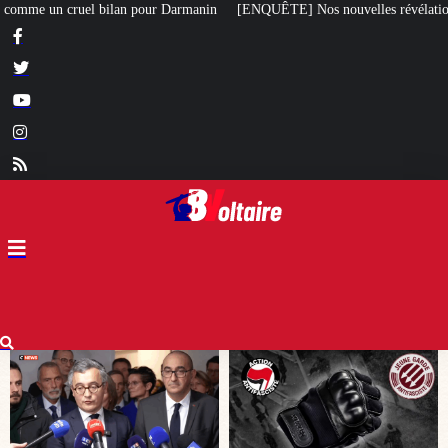
n
[ENQUÊTE] Nos nouvelles révélations sur le meurtre de Quentin commis p