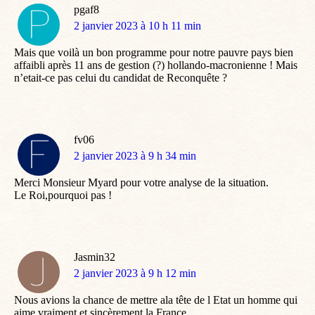
pgaf8
dit
2 janvier 2023 à 10 h 11 min
:
Mais que voilà un bon programme pour notre pauvre pays bien
affaibli après 11 ans de gestion (?) hollando-macronienne ! Mais
n’etait-ce pas celui du candidat de Reconquête ?
fv06
dit
2 janvier 2023 à 9 h 34 min
:
Merci Monsieur Myard pour votre analyse de la situation.
Le Roi,pourquoi pas !
Jasmin32
dit
2 janvier 2023 à 9 h 12 min
:
Nous avions la chance de mettre ala tête de l Etat un homme qui
aime vraiment et sincèrement la France