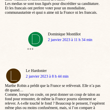
Les medias se sont tous ligués pour discréditer sa canditature.
Et les francais ont prefere voter pour un mondialiste,
communautariste et quui n aime nii la France ni les francais.
Dominique Montillot
dit
2 janvier 2023 à 11 h 34 min
:
+++
Le Hardonier
dit
2 janvier 2023 à 8 h 44 min
:
Marthe Robin a prédit que la France se relèverait. Elle n’a pas
dit quand…
Comme, lorsqu’on coule, on peut donner un coup de talon au
fond pour remonter, de même la France pourra sûrement se
relever. A-t-elle touché le fond ? Beaucoup le pensent, l’espèrent
même plus ou moins confusément, mais, si l’on compare à