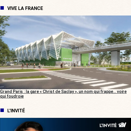
VIVE LA FRANCE
Grand Paris : la gare « Christ de Saclay », un nom qui frappe… voire
qui foudroie
L'INVITÉ