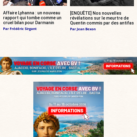
Affaire Lyhanna : un nouveau
[ENQUÊTE] Nos nouvelles
rapport qui tombe comme un
révélations sur le meurtre de
cruel bilan pour Darmanin
Quentin commis par des antifas
Par
Frédéric Sirgant
Par
Jean Bexon