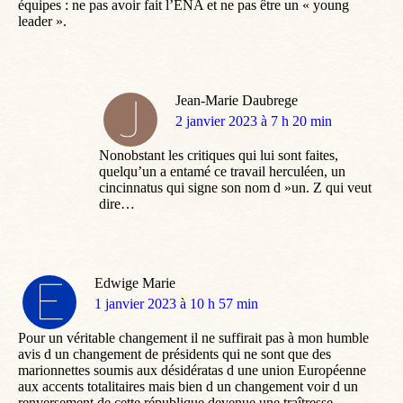
équipes : ne pas avoir fait l’ENA et ne pas être un « young
leader ».
Jean-Marie Daubrege
dit
2 janvier 2023 à 7 h 20 min
:
Nonobstant les critiques qui lui sont faites,
quelqu’un a entamé ce travail herculéen, un
cincinnatus qui signe son nom d »un. Z qui veut
dire…
Edwige Marie
dit
1 janvier 2023 à 10 h 57 min
:
Pour un véritable changement il ne suffirait pas à mon humble
avis d un changement de présidents qui ne sont que des
marionnettes soumis aux désidératas d une union Européenne
aux accents totalitaires mais bien d un changement voir d un
renversement de cette république devenue une traîtresse