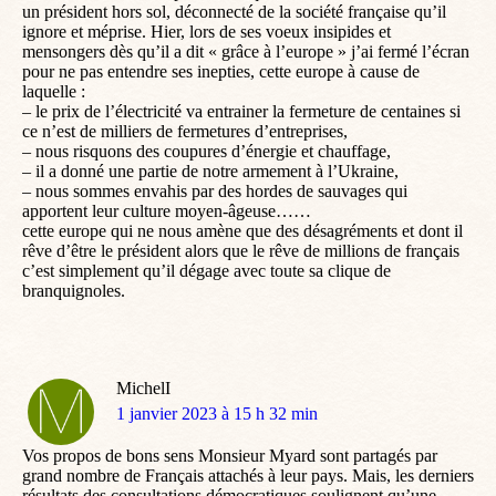
un président hors sol, déconnecté de la société française qu’il
ignore et méprise. Hier, lors de ses voeux insipides et
mensongers dès qu’il a dit « grâce à l’europe » j’ai fermé l’écran
pour ne pas entendre ses inepties, cette europe à cause de
laquelle :
– le prix de l’électricité va entrainer la fermeture de centaines si
ce n’est de milliers de fermetures d’entreprises,
– nous risquons des coupures d’énergie et chauffage,
– il a donné une partie de notre armement à l’Ukraine,
– nous sommes envahis par des hordes de sauvages qui
apportent leur culture moyen-âgeuse……
cette europe qui ne nous amène que des désagréments et dont il
rêve d’être le président alors que le rêve de millions de français
c’est simplement qu’il dégage avec toute sa clique de
branquignoles.
MichelI
dit
1 janvier 2023 à 15 h 32 min
:
Vos propos de bons sens Monsieur Myard sont partagés par
grand nombre de Français attachés à leur pays. Mais, les derniers
résultats des consultations démocratiques soulignent qu’une