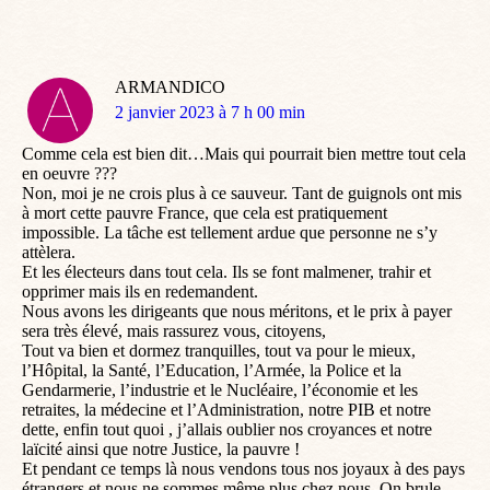
ARMANDICO
dit
2 janvier 2023 à 7 h 00 min
:
Comme cela est bien dit…Mais qui pourrait bien mettre tout cela
en oeuvre ???
Non, moi je ne crois plus à ce sauveur. Tant de guignols ont mis
à mort cette pauvre France, que cela est pratiquement
impossible. La tâche est tellement ardue que personne ne s’y
attèlera.
Et les électeurs dans tout cela. Ils se font malmener, trahir et
opprimer mais ils en redemandent.
Nous avons les dirigeants que nous méritons, et le prix à payer
sera très élevé, mais rassurez vous, citoyens,
Tout va bien et dormez tranquilles, tout va pour le mieux,
l’Hôpital, la Santé, l’Education, l’Armée, la Police et la
Gendarmerie, l’industrie et le Nucléaire, l’économie et les
retraites, la médecine et l’Administration, notre PIB et notre
dette, enfin tout quoi , j’allais oublier nos croyances et notre
laïcité ainsi que notre Justice, la pauvre !
Et pendant ce temps là nous vendons tous nos joyaux à des pays
étrangers et nous ne sommes même plus chez nous. On brule