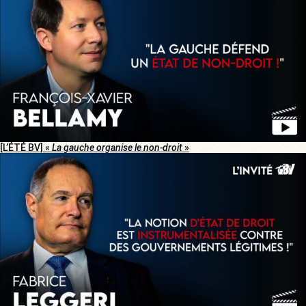
[L’ÉTÉ BV] «
La gauche organise le non-droit
»