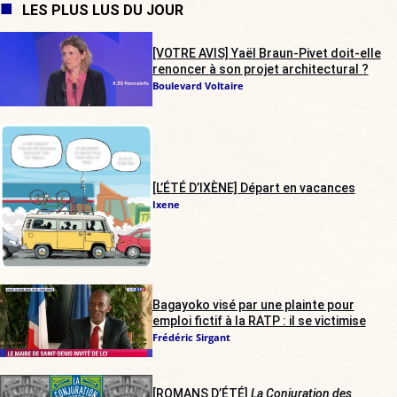
LES PLUS LUS DU JOUR
[VOTRE AVIS] Yaël Braun-Pivet doit-elle
renoncer à son projet architectural ?
Boulevard Voltaire
[L’ÉTÉ D’IXÈNE] Départ en vacances
Ixene
Bagayoko visé par une plainte pour
emploi fictif à la RATP : il se victimise
Frédéric Sirgant
[ROMANS D’ÉTÉ]
La Conjuration des