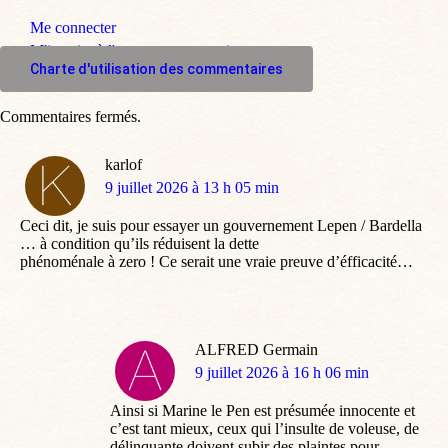
Me connecter
M'inscrire à l'espace commentaire
Charte d'utilisation des commentaires
Commentaires fermés.
karlof
dit
9 juillet 2026 à 13 h 05 min
:
Ceci dit, je suis pour essayer un gouvernement Lepen / Bardella
… à condition qu’ils réduisent la dette
phénoménale à zero ! Ce serait une vraie preuve d’éfficacité…
ALFRED Germain
dit
9 juillet 2026 à 16 h 06 min
:
Ainsi si Marine le Pen est présumée innocente et
c’est tant mieux, ceux qui l’insulte de voleuse, de
délinquante doivent subir des plaintes pour