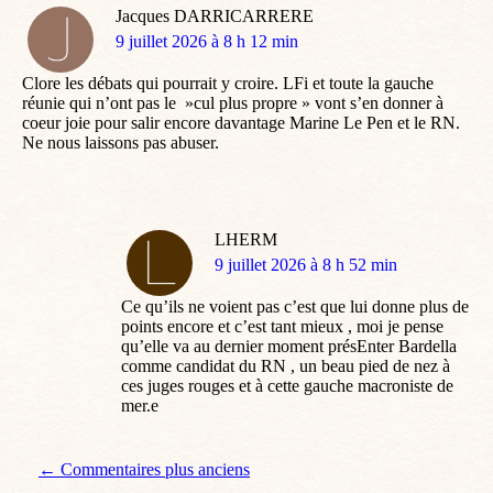
Jacques DARRICARRERE
dit
9 juillet 2026 à 8 h 12 min
:
Clore les débats qui pourrait y croire. LFi et toute la gauche
réunie qui n’ont pas le »cul plus propre » vont s’en donner à
coeur joie pour salir encore davantage Marine Le Pen et le RN.
Ne nous laissons pas abuser.
LHERM
dit
9 juillet 2026 à 8 h 52 min
:
Ce qu’ils ne voient pas c’est que lui donne plus de
points encore et c’est tant mieux , moi je pense
qu’elle va au dernier moment présEnter Bardella
comme candidat du RN , un beau pied de nez à
ces juges rouges et à cette gauche macroniste de
mer.e
Navigation de commentaire
← Commentaires plus anciens