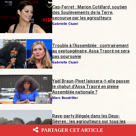
Cap-Ferret : Marion Cotillard, soutien
des Soulèvements de la Terre,
secourue par les agriculteurs
Gabrielle Cluzel
Trouble à l’Assemblée : contrairement
au septuagénaire, Assa Traoré ne sera
pas poursuivie
Gabrielle Cluzel
Yaël Braun-Pivet laissera-t-elle passer
le chahut d’Assa Traoré en pleine
Assemblée nationale ?
Marc Baudriller
Rave-party illégale dans les Deux-
Sèvres : les agriculteurs sur tous les
fronts
PARTAGER CET ARTICLE
Alienor de Pompignan