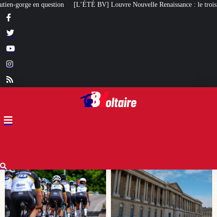
 Louvre Nouvelle Renaissance : le troisième caprice patrimonial de Macron