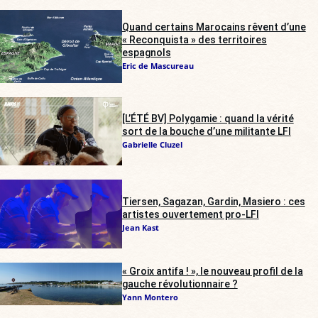
Quand certains Marocains rêvent d’une
« Reconquista » des territoires
espagnols
Eric de Mascureau
[L’ÉTÉ BV] Polygamie : quand la vérité
sort de la bouche d’une militante LFI
Gabrielle Cluzel
Tiersen, Sagazan, Gardin, Masiero : ces
artistes ouvertement pro-LFI
Jean Kast
« Groix antifa ! », le nouveau profil de la
gauche révolutionnaire ?
Yann Montero