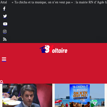
n n’en veut pas » : la mairie RN d’Agde face à la meute « antiraciste »
La ha