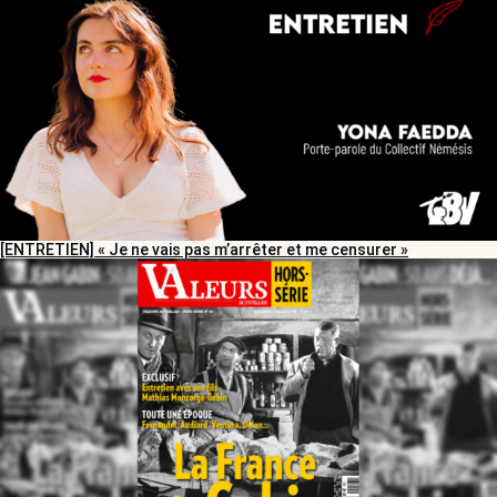
[ENTRETIEN] « Je ne vais pas m’arrêter et me censurer »