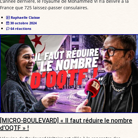
L’année dernière, le royaume de Mohammed VI n’a délivré à la
France que 725 laissez-passer consulaires.
Raphaelle Claisse
30 octobre 2024
64 réactions
[MICRO-BOULEVARD] « Il faut réduire le nombre
d’OQTF » !