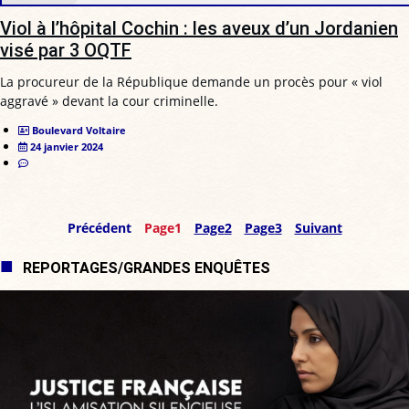
Viol à l’hôpital Cochin : les aveux d’un Jordanien
visé par 3 OQTF
La procureur de la République demande un procès pour « viol
aggravé » devant la cour criminelle.
Boulevard Voltaire
24 janvier 2024
Précédent
Page
1
Page
2
Page
3
Suivant
REPORTAGES/GRANDES ENQUÊTES