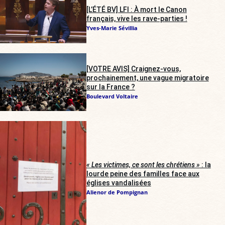
[L’ÉTÉ BV] LFI : À mort le Canon
français, vive les rave-parties !
Yves-Marie Sévillia
[VOTRE AVIS] Craignez-vous,
prochainement, une vague migratoire
sur la France ?
Boulevard Voltaire
« Les victimes, ce sont les chrétiens »
: la
lourde peine des familles face aux
églises vandalisées
Alienor de Pompignan