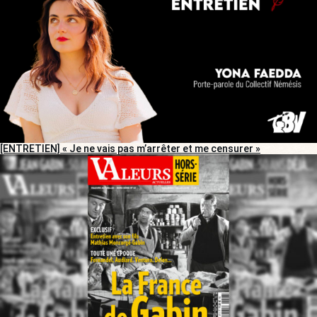
[ENTRETIEN] « Je ne vais pas m’arrêter et me censurer »