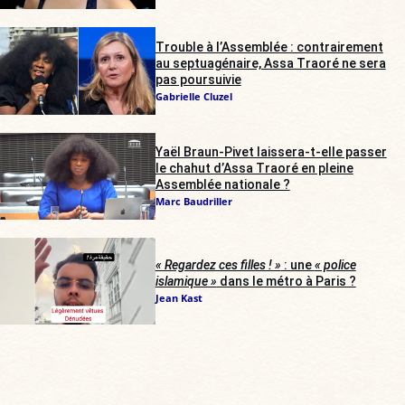
Trouble à l’Assemblée : contrairement
au septuagénaire, Assa Traoré ne sera
pas poursuivie
Gabrielle Cluzel
Yaël Braun-Pivet laissera-t-elle passer
le chahut d’Assa Traoré en pleine
Assemblée nationale ?
Marc Baudriller
« Regardez ces filles ! »
: une
« police
islamique »
dans le métro à Paris ?
Jean Kast