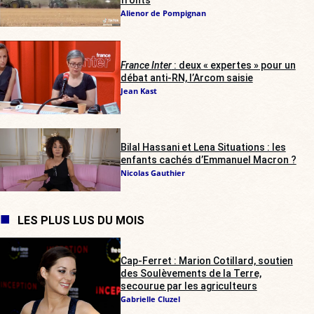
fronts
Alienor de Pompignan
France Inter
: deux « expertes » pour un
débat anti-RN, l’Arcom saisie
Jean Kast
Bilal Hassani et Lena Situations : les
enfants cachés d’Emmanuel Macron ?
Nicolas Gauthier
LES PLUS LUS DU MOIS
Cap-Ferret : Marion Cotillard, soutien
des Soulèvements de la Terre,
secourue par les agriculteurs
Gabrielle Cluzel