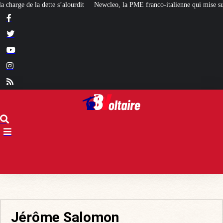
wcleo, la PME franco-italienne qui mise sur l’avenir du « mini nucléaire »
Jérôme Salomon