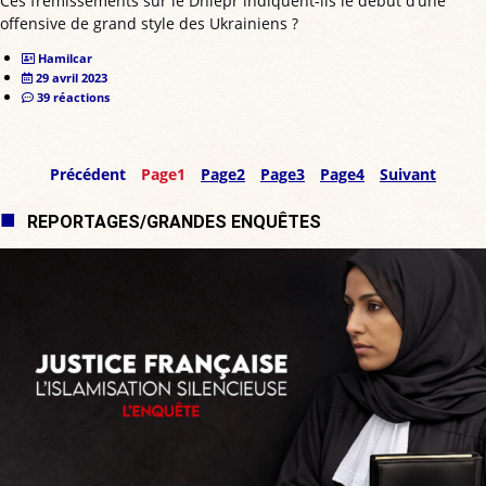
Ces frémissements sur le Dniepr indiquent-ils le début d’une
offensive de grand style des Ukrainiens ?
Hamilcar
29 avril 2023
39 réactions
Précédent
Page
1
Page
2
Page
3
Page
4
Suivant
REPORTAGES/GRANDES ENQUÊTES