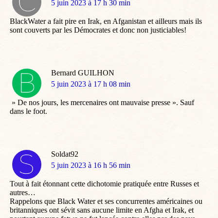
dit
5 juin 2023 à 17 h 30 min
:
BlackWater a fait pire en Irak, en Afganistan et ailleurs mais ils
sont couverts par les Démocrates et donc non justiciables!
Bernard GUILHON
dit
5 juin 2023 à 17 h 08 min
:
» De nos jours, les mercenaires ont mauvaise presse ». Sauf
dans le foot.
Soldat92
dit
5 juin 2023 à 16 h 56 min
:
Tout à fait étonnant cette dichotomie pratiquée entre Russes et
autres…
Rappelons que Black Water et ses concurrentes américaines ou
britanniques ont sévit sans aucune limite en Afgha et Irak, et