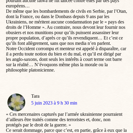
pourtant aucune fatwa ne fut lancée contre elles par des pays
européens…
De même que les bombardements de civils en Serbie, par l’Otan,
dont la France, ou dans le Donbass depuis 9 ans par les
Ukrainiens, ne méritent aucune condamnation par le « pays des
droits de l’Homme ». Au contraire, nous devont leur fournir nos
obusiers et nos munitions pour qu’ils puissent assassiner leur
propre population, d’après ce qu’ils revendiquent… Et c’est ce
qu’ils font allègrement, sans que nos media n’en parlent.
Notre Occident corrompu et menteur est appelé à disparaître, car
il a perdu toute notion du bien et du mal, et qu’il est dirigé par
les anglo-saxons, dont seuls les intérêts à court terme ont barre
sur la réalité… N’évoquons même plus la morale ou la
philosophie platonicienne.
Tara
dit
5 juin 2023 à 9 h 30 min
:
« Ces mercenaires capturés par l’armée ukrainienne pourraient
d’ailleurs être traités comme des terroristes et, donc, non
protégés par le droit de la guerre. »
Ce serait dommage, parce que c’est, en partie, grâce à eux que la