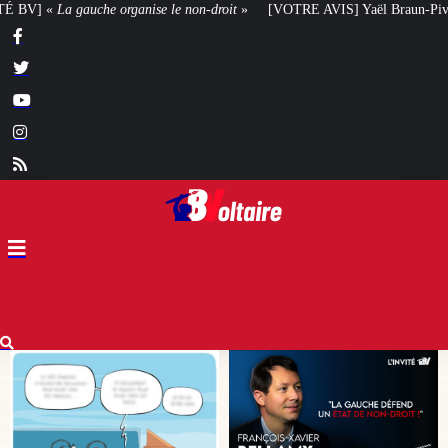
droit
»
[VOTRE AVIS] Yaël Braun-Pivet doit-elle renoncer à son projet archi