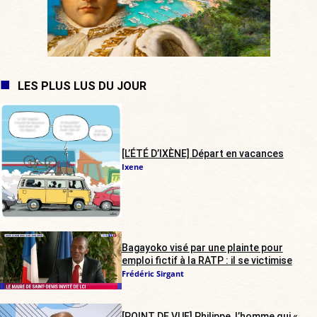
LES PLUS LUS DU JOUR
[L’ÉTÉ D’IXÈNE] Départ en vacances
Ixene
Bagayoko visé par une plainte pour
emploi fictif à la RATP : il se victimise
Frédéric Sirgant
[POINT DE VUE] Philippe, l’homme qui «