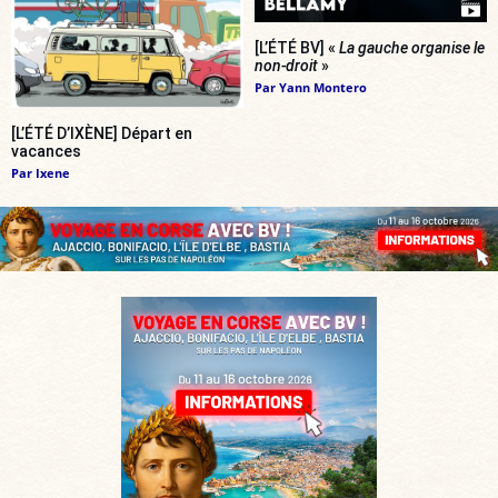
[L’ÉTÉ BV] «
La gauche organise le
non-droit
»
Par
Yann Montero
[L’ÉTÉ D’IXÈNE] Départ en
vacances
Par
Ixene