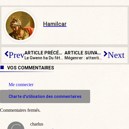
Hamilcar
ARTICLE PRÉCÉDENT
ARTICLE SUIVANT
Prev
Next
Le Gwenn ha Du fête son centenaire
Mégenrer : attention, ça coûte cher !
VOS COMMENTAIRES
Me connecter
M'inscrire à l'espace commentaire
Charte d'utilisation des commentaires
Commentaires fermés.
charlus