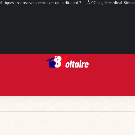
er qui a dit quoi ?
À 97 ans, le cardinal Simoni revient là où le communism