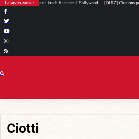
rach financier à Hollywood
Le saviez-vous :
[QUIZ] Citations politiques : saurez-vous retrouv
Ciotti