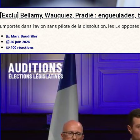
[Exclu] Bellamy, Wauquiez, Pradié : engueulades, b
Emportés dans l’avion sans pilote de la dissolution, les LR opposés à
Marc Baudriller
26 juin 2024
100 réactions