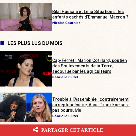
Bilal Hassani et Lena Situations : les
enfants cachés d’Emmanuel Macron ?
Nicolas Gauthier
LES PLUS LUS DU MOIS
Cap-Ferret : Marion Cotillard, soutien
des Soulèvements de la Terre,
secourue par les agriculteurs
Gabrielle Cluzel
Trouble à l’Assemblée : contrairement
au septuagénaire, Assa Traoré ne sera
pas poursuivie
Gabrielle Cluzel
PARTAGER CET ARTICLE
Rave-party illégale dans les Deux-