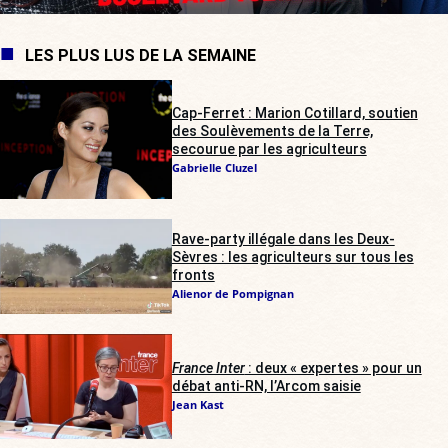
LES PLUS LUS DE LA SEMAINE
Cap-Ferret : Marion Cotillard, soutien
des Soulèvements de la Terre,
secourue par les agriculteurs
Gabrielle Cluzel
Rave-party illégale dans les Deux-
Sèvres : les agriculteurs sur tous les
fronts
Alienor de Pompignan
France Inter
: deux « expertes » pour un
débat anti-RN, l’Arcom saisie
Jean Kast