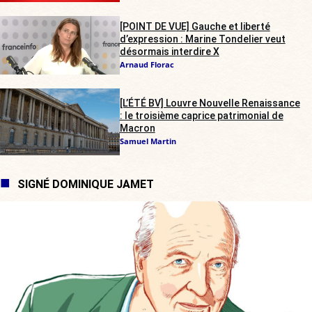
[POINT DE VUE] Gauche et liberté
d’expression : Marine Tondelier veut
désormais interdire X
Arnaud Florac
[L’ÉTÉ BV] Louvre Nouvelle Renaissance
: le troisième caprice patrimonial de
Macron
Samuel Martin
SIGNÉ DOMINIQUE JAMET