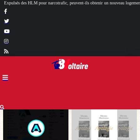
c, peuvent-ils obtenir un nouveau logement social ?
[L’ÉTÉ BV] Artisans, ch