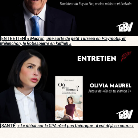
[ENTRETIEN]
« Macron, une sorte de petit Turreau en Playmobil, et
Mélenchon, le Robespierre en keffieh »
[SANTÉ]
« Le débat sur la GPA n’est pas théorique : il est déjà en cours »