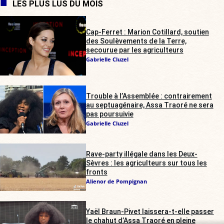
LES PLUS LUS DU MOIS
Cap-Ferret : Marion Cotillard, soutien
des Soulèvements de la Terre,
secourue par les agriculteurs
Gabrielle Cluzel
Trouble à l’Assemblée : contrairement
au septuagénaire, Assa Traoré ne sera
pas poursuivie
Gabrielle Cluzel
Rave-party illégale dans les Deux-
Sèvres : les agriculteurs sur tous les
fronts
Alienor de Pompignan
Yaël Braun-Pivet laissera-t-elle passer
le chahut d’Assa Traoré en pleine