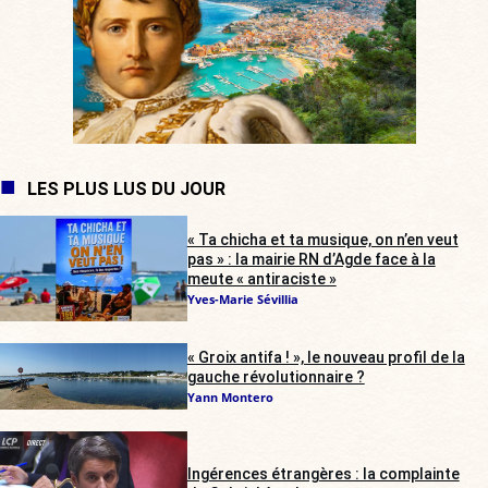
LES PLUS LUS DU JOUR
« Ta chicha et ta musique, on n’en veut
pas » : la mairie RN d’Agde face à la
meute « antiraciste »
Yves-Marie Sévillia
« Groix antifa ! », le nouveau profil de la
gauche révolutionnaire ?
Yann Montero
Ingérences étrangères : la complainte