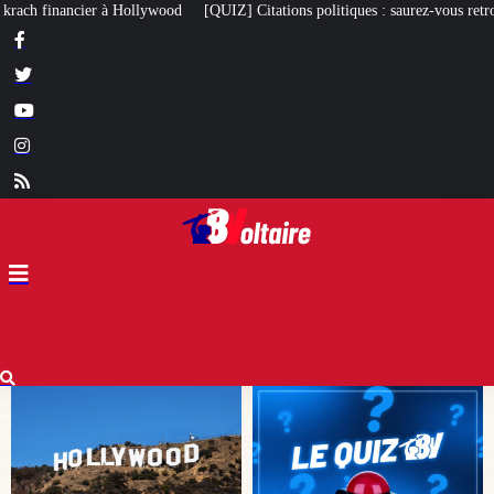
] Citations politiques : saurez-vous retrouver qui a dit quoi ?
À 97 ans, le