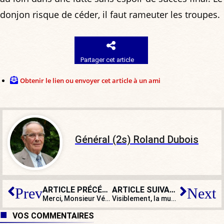
donjon risque de céder, il faut rameuter les troupes.
Partager cet article
Obtenir le lien ou envoyer cet article à un ami
Général (2s) Roland Dubois
ARTICLE PRÉCÉDENT
ARTICLE SUIVANT
Prev
Next
Merci, Monsieur Véran, de vous sacrifier pour moi !
Visiblement, la musique n’adoucit pas les mœurs d’Ibrahim Maalouf
VOS COMMENTAIRES