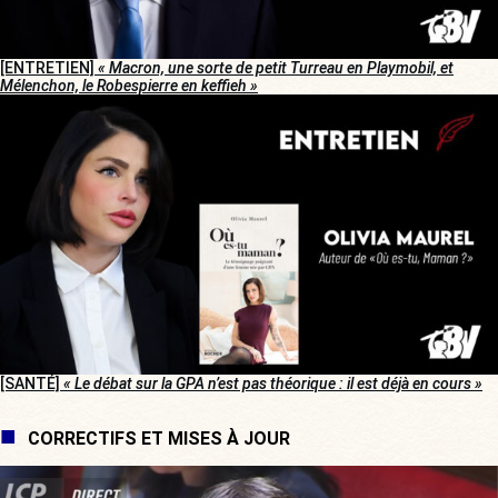
[ENTRETIEN]
« Macron, une sorte de petit Turreau en Playmobil, et
Mélenchon, le Robespierre en keffieh »
[SANTÉ]
« Le débat sur la GPA n’est pas théorique : il est déjà en cours »
CORRECTIFS ET MISES À JOUR