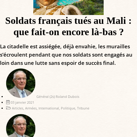
Soldats français tués au Mali :
que fait-on encore là-bas ?
La citadelle est assiégée, déjà envahie, les murailles
s’écroulent pendant que nos soldats sont engagés au
loin dans une lutte sans espoir de succès final.
Général (2s) Roland Dubois
03 janvier 2021
Articles
,
Armées
,
International
,
Politique
,
Tribune