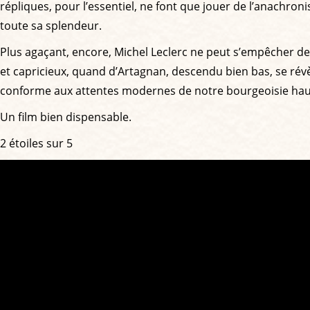
répliques, pour l’essentiel, ne font que jouer de l’anachron
toute sa splendeur.
Plus agaçant, encore, Michel Leclerc ne peut s’empêcher de
et capricieux, quand d’Artagnan, descendu bien bas, se rév
conforme aux attentes modernes de notre bourgeoisie h
Un film bien dispensable.
2 étoiles sur 5