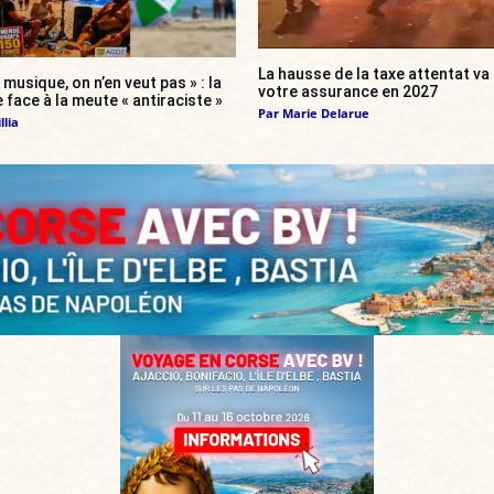
La hausse de la taxe attentat v
 musique, on n’en veut pas » : la
votre assurance en 2027
 face à la meute « antiraciste »
Par
Marie Delarue
llia