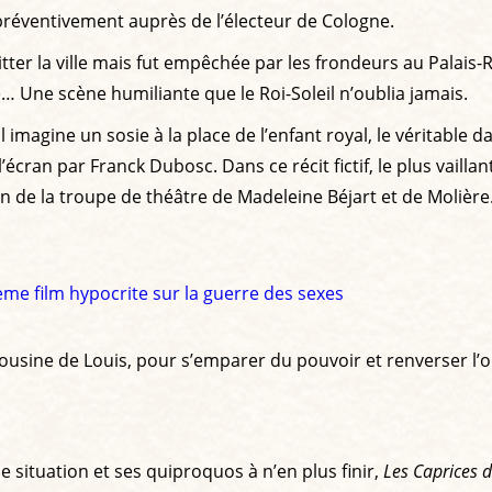
 préventivement auprès de l’électeur de Cologne.
ter la ville mais fut empêchée par les frondeurs au Palais-Ro
… Une scène humiliante que le Roi-Soleil n’oublia jamais.
il imagine un sosie à la place de l’enfant royal, le véritable 
l’écran par Franck Dubosc. Dans ce récit fictif, le plus vail
n de la troupe de théâtre de Madeleine Béjart et de Molière. 
ième film hypocrite sur la guerre des sexes
cousine de Louis, pour s’emparer du pouvoir et renverser l’
situation et ses quiproquos à n’en plus finir,
Les Caprices d