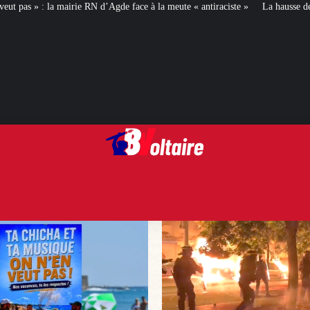
d’Agde face à la meute « antiraciste »
La hausse de la taxe attentat va augme