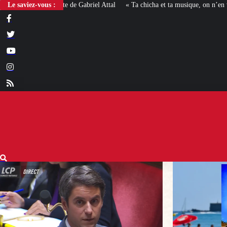
Le saviez-vous :
« Ta chicha et ta musique, on n’en veut pas » : la mairie RN 