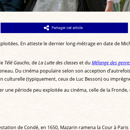
Partager cet article
oitées. En atteste le dernier long-métrage en date de Mich
de
Télé Gaucho
, de
La Lutte des classes
et du
Mélange des genre
neau. Du cinéma populaire selon son acception d’autrefois,
ion culturelle (typiquement, ceux de Luc Besson) ou imprégn
r une période peu exploitée au cinéma, celle de la Fronde, e
rrestation de Condé, en 1650, Mazarin ramena la Cour à Paris