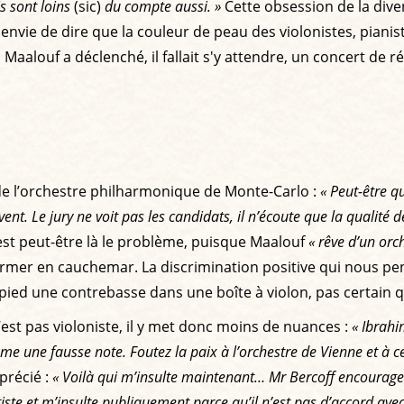
is sont loins
(sic)
du compte aussi. »
Cette obsession de la dive
envie de dire que la couleur de peau des violonistes, pianis
aalouf a déclenché, il fallait s'y attendre, un concert de
de l’orchestre philharmonique de Monte-Carlo :
« Peut-être q
nt. Le jury ne voit pas les candidats, il n’écoute que la qualité 
est peut-être là le problème, puisque Maalouf
« rêve d’un orc
former en cauchemar. La discrimination positive qui nous pen
ied une contrebasse dans une boîte à violon, pas certain que
n’est pas violoniste, il y met donc moins de nuances :
« Ibrahi
 une fausse note. Foutez la paix à l’orchestre de Vienne et à ce
précié :
« Voilà qui m’insulte maintenant… Mr Bercoff encoura
iste et m’insulte publiquement parce qu’il n’est pas d’accord avec