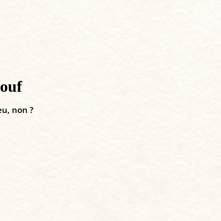
louf
eu, non ?