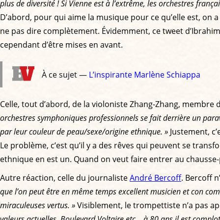
plus de diversité ! Si Vienne est à l’extrême, les orchestres frança
D’abord, pour qui aime la musique pour ce qu’elle est, on a 
ne pas dire complètement. Évidemment, ce tweet d’Ibrahim M
cependant d’être mises en avant.
À ce sujet —
L’inspirante Marlène Schiappa
Celle, tout d’abord, de la violoniste Zhang-Zhang, membre 
orchestres symphoniques professionnels se fait derrière un parave
par leur couleur de peau/sexe/origine ethnique. »
Justement, c’
Le problème, c’est qu’il y a des rêves qui peuvent se trans
ethnique en est un. Quand on veut faire entrer au chausse-p
Autre réaction, celle du journaliste
André Bercoff
. Bercoff 
que l’on peut être en même temps excellent musicien et con comme
miraculeuses vertus. »
Visiblement, le trompettiste n’a pas ap
valeurs actuelles, Boulevard Voltaire etc… à 80 ans il est complot