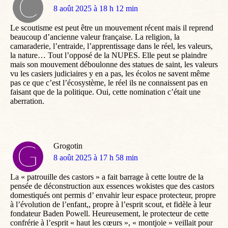
dit
8 août 2025 à 18 h 12 min
:
Le scoutisme est peut être un mouvement récent mais il reprend
beaucoup d’ancienne valeur française. La religion, la
camaraderie, l’entraide, l’apprentissage dans le réel, les valeurs,
la nature… Tout l’opposé de la NUPES. Elle peut se plaindre
mais son mouvement déboulonne des statues de saint, les valeurs
vu les casiers judiciaires y en a pas, les écolos ne savent même
pas ce que c’est l’écosystème, le réel ils ne connaissent pas en
faisant que de la politique. Oui, cette nomination c’était une
aberration.
Grogotin
dit
8 août 2025 à 17 h 58 min
:
La « patrouille des castors » a fait barrage à cette loutre de la
pensée de déconstruction aux essences wokistes que des castors
domestiqués ont permis d’ envahir leur espace protecteur, propre
à l’évolution de l’enfant,, propre à l’esprit scout, et fidèle à leur
fondateur Baden Powell. Heureusement, le protecteur de cette
confrérie à l’esprit « haut les cœurs », « montjoie » veillait pour