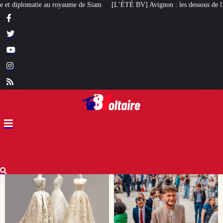
[L’ÉTÉ BV] Avignon : les dessous de l’élection de Raphaël Arnault
Un ma