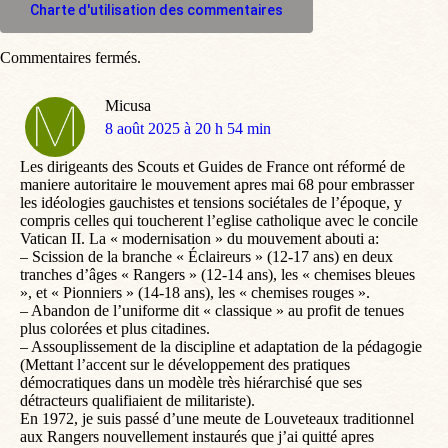
Charte d'utilisation des commentaires
Commentaires fermés.
Micusa
dit
8 août 2025 à 20 h 54 min
:
Les dirigeants des Scouts et Guides de France ont réformé de
maniere autoritaire le mouvement apres mai 68 pour embrasser
les idéologies gauchistes et tensions sociétales de l’époque, y
compris celles qui toucherent l’eglise catholique avec le concile
Vatican II. La « modernisation » du mouvement abouti a:
– Scission de la branche « Éclaireurs » (12-17 ans) en deux
tranches d’âges « Rangers » (12-14 ans), les « chemises bleues
», et « Pionniers » (14-18 ans), les « chemises rouges ».
– Abandon de l’uniforme dit « classique » au profit de tenues
plus colorées et plus citadines.
– Assouplissement de la discipline et adaptation de la pédagogie
(Mettant l’accent sur le développement des pratiques
démocratiques dans un modèle très hiérarchisé que ses
détracteurs qualifiaient de militariste).
En 1972, je suis passé d’une meute de Louveteaux traditionnel
aux Rangers nouvellement instaurés que j’ai quitté apres