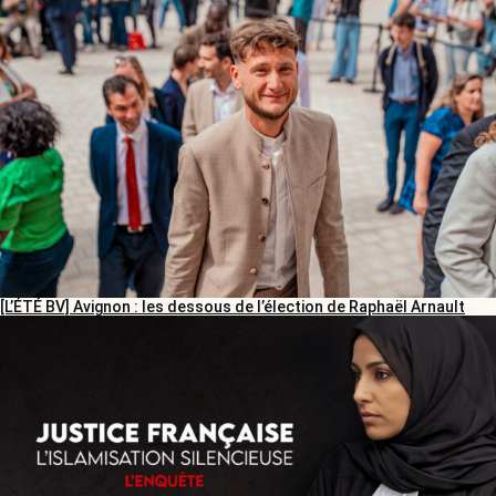
[L’ÉTÉ BV] Avignon : les dessous de l’élection de Raphaël Arnault