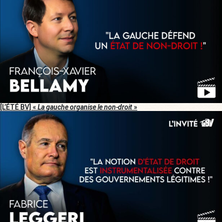
[L’ÉTÉ BV] «
La gauche organise le non-droit
»