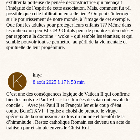
exfiltrer la porteuse de pensée deconstructrice qui menaçait
l’intégrité de l’esprit de cette association. Mais, comment fut t-il
possible que cette infiltration eut-elle lieu ? On peut s’interroger
sur le pourrissement de notre monde, à l’image de cet exemple.
Que font les adultes pour protéger leurs enfants ??? Même dans
les milieux un peu BCGB ! Ont-ils peur de paraitre « démodés »
par rapport à la doctrine « woke » qui semble les tétaniser, et qui
semble pouvoir tout se permettre, au péril de la vie mentale et
spirituelle de leur progéniture.
knyr
dit
8 août 2025 à 17 h 58 min
:
C’est une des conséquences logique de Vatican II qui confirme
bien les mots de Paul VI : » Les fumées de satan ont envahi le
concile . » Avec jea-Paul II et François Ier et le coup d’état
contre Benoît XVI , l’église a choisi de prendre le virage
spécieux de la soumission aux lois du monde et bientôt de la
d’himmitude . Restez catholique Romain est devenu un acte de
trahison pur et simple envers le Christ Roi .