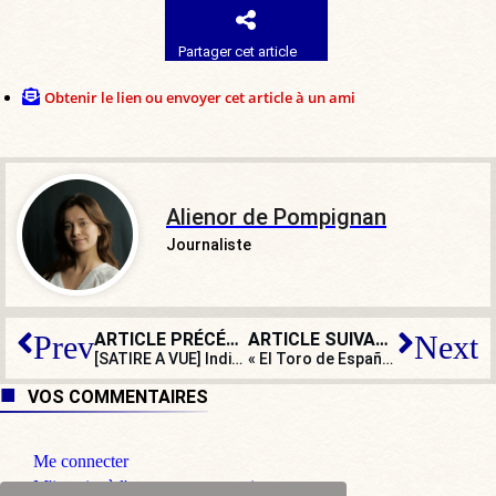
Partager cet article
Obtenir le lien ou envoyer cet article à un ami
Alienor de Pompignan
Journaliste
ARTICLE PRÉCÉDENT
ARTICLE SUIVANT
Prev
Next
[SATIRE A VUE] Indispensable pour refroidir une pièce : la vidéo n° 1 de François Bayrou
« El Toro de España » : le colosse d’acier qui défie la tour Eiffel
VOS COMMENTAIRES
Me connecter
M'inscrire à l'espace commentaire