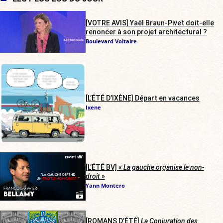
[VOTRE AVIS] Yaël Braun-Pivet doit-elle
renoncer à son projet architectural ?
Boulevard Voltaire
[L’ÉTÉ D’IXÈNE] Départ en vacances
Ixene
[L’ÉTÉ BV] «
La gauche organise le non-
droit
»
Yann Montero
[ROMANS D’ÉTÉ]
La Conjuration des