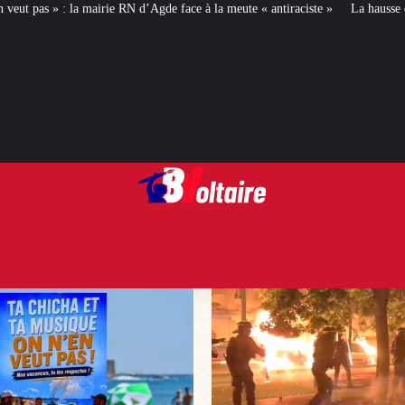
 d’Agde face à la meute « antiraciste »
La hausse de la taxe attentat va augm