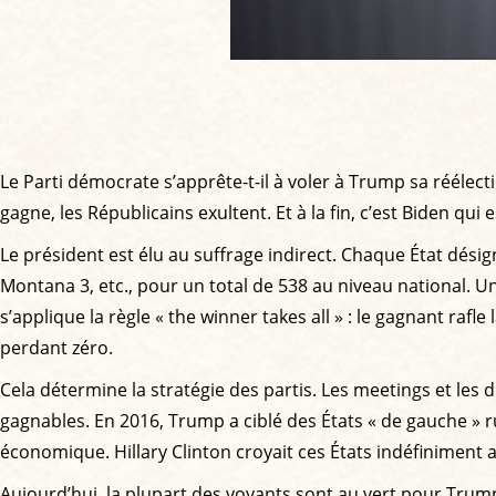
Le Parti démocrate s’apprête-t-il à voler à Trump sa réélecti
gagne, les Républicains exultent. Et à la fin, c’est Biden qui
Le président est élu au suffrage indirect. Chaque État dés
Montana 3, etc., pour un total de 538 au niveau national. U
s’applique la règle « the winner takes all » : le gagnant raf
perdant zéro.
Cela détermine la stratégie des partis. Les meetings et les d
gagnables. En 2016, Trump a ciblé des États « de gauche » r
économique. Hillary Clinton croyait ces États indéfiniment 
Aujourd’hui, la plupart des voyants sont au vert pour Trump