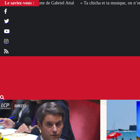
Le saviez-vous :
« Ta chicha et ta musique, on n’en veut pas » : la mairie RN