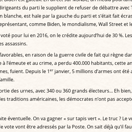
irigeants du parti le supplient de refuser de débattre avec Tru
blanche, est haïe par la gauche du parti et s’était fait écr
» représentant, comme Biden, le mondialisme, Wall Street et l
é pour lui en 2016, on le crédite aujourd’hui de 30 %. Les L
es assassins.
 favorables, en raison de la guerre civile de fait qui règne 
e à l’émeute et au crime, a perdu 400.000 habitants, cette a
er
nes, fuient. Depuis le 1
janvier, 5 millions d’armes ont ét
amille.
rtie des urnes, avec 340 ou 360 grands électeurs... Eh bien, n
es traditions américaines, les démocrates n’ont pas accep
aite éventuelle. On va gagner « sur tapis vert ». Le truc ? L
vote vont être adressés par la Poste. On sait déjà qu’il fau