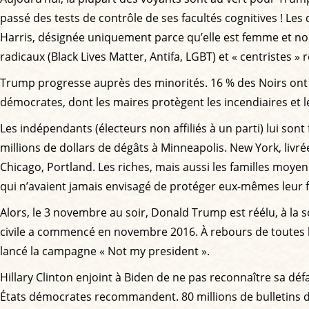
passé des tests de contrôle de ses facultés cognitives ! Les d
Harris, désignée uniquement parce qu’elle est femme et non 
radicaux (Black Lives Matter, Antifa, LGBT) et « centristes 
Trump progresse auprès des minorités. 16 % des Noirs ont vot
démocrates, dont les maires protègent les incendiaires et l
Les indépendants (électeurs non affiliés à un parti) lui sont
millions de dollars de dégâts à Minneapolis. New York, livré
Chicago, Portland. Les riches, mais aussi les familles moyen
qui n’avaient jamais envisagé de protéger eux-mêmes leur f
Alors, le 3 novembre au soir, Donald Trump est réélu, à la so
civile a commencé en novembre 2016. À rebours de toutes l
lancé la campagne « Not my president ».
Hillary Clinton enjoint à Biden de ne pas reconnaître sa déf
États démocrates recommandent. 80 millions de bulletins de 