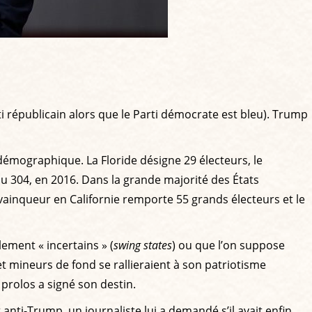
arti républicain alors que le Parti démocrate est bleu). Trump
démographique. La Floride désigne 29 électeurs, le
u 304, en 2016. Dans la grande majorité des États
le vainqueur en Californie remporte 55 grands électeurs et le
lement « incertains » (
swing states
) ou que l’on suppose
et mineurs de fond se rallieraient à son patriotisme
 prolos a signé son destin.
anti-Trump, un journaliste lui a demandé s’il avait enfin