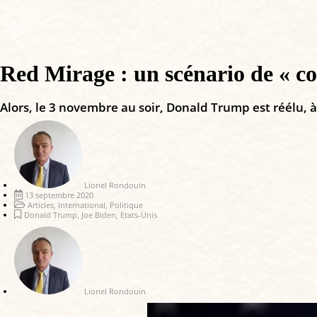
Red Mirage : un scénario de « co
Alors, le 3 novembre au soir, Donald Trump est réélu, à l
Lionel Rondouin
13 septembre 2020
Articles
,
International
,
Politique
Donald Trump
,
Joe Biden
,
Etats-Unis
Lionel Rondouin