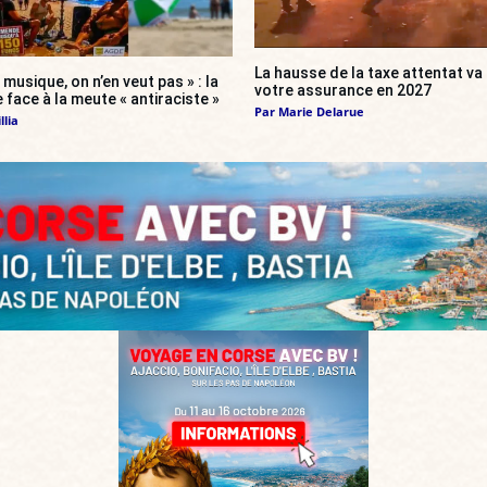
La hausse de la taxe attentat v
 musique, on n’en veut pas » : la
votre assurance en 2027
 face à la meute « antiraciste »
Par
Marie Delarue
llia