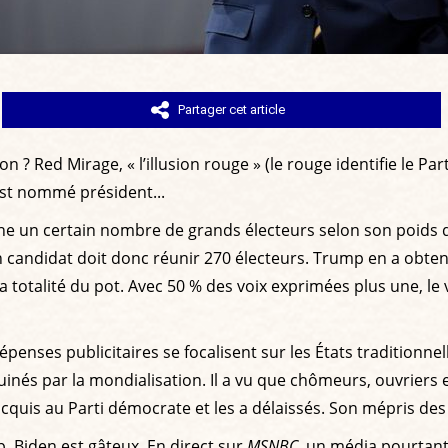
Partager cet article
on ? Red Mirage, « l’illusion rouge » (le rouge identifie le P
 est nommé président...
igne un certain nombre de grands électeurs selon son poids 
n candidat doit donc réunir 270 électeurs. Trump en a obten
le la totalité du pot. Avec 50 % des voix exprimées plus une, 
épenses publicitaires se focalisent sur les États traditionnel
uinés par la mondialisation. Il a vu que chômeurs, ouvriers 
acquis au Parti démocrate et les a délaissés. Son mépris des
. Biden est gâteux. En direct sur
MSNBC
, un média pourtant 