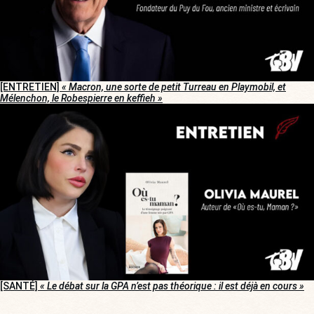
[ENTRETIEN]
« Macron, une sorte de petit Turreau en Playmobil, et
Mélenchon, le Robespierre en keffieh »
[SANTÉ]
« Le débat sur la GPA n’est pas théorique : il est déjà en cours »