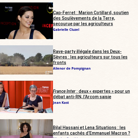
Cap-Ferret : Marion Cotillard, soutien
des Soulèvements de la Terre,
secourue par les agriculteurs
Gabrielle Cluzel
Rave-party illégale dans les Deux-
Sèvres : les agriculteurs sur tous les
fronts
Alienor de Pompignan
France Inter
: deux « expertes » pour un
débat anti-RN, l’Arcom saisie
Jean Kast
Bilal Hassani et Lena Situations : les
enfants cachés d’Emmanuel Macron ?