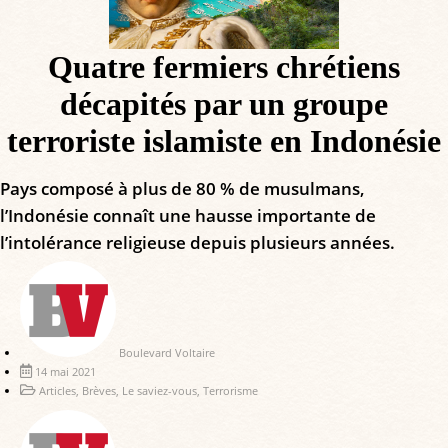
Quatre fermiers chrétiens
décapités par un groupe
terroriste islamiste en Indonésie
Pays composé à plus de 80 % de musulmans,
l’Indonésie connaît une hausse importante de
l’intolérance religieuse depuis plusieurs années.
Boulevard Voltaire
14 mai 2021
Articles
,
Brèves
,
Le saviez-vous
,
Terrorisme