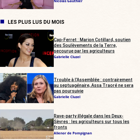
Nicolas Gauthier
LES PLUS LUS DU MOIS
Cap-Ferret : Marion Cotillard, soutien
des Soulèvements de la Terre,
secourue par les agriculteurs
Gabrielle Cluzel
Trouble à l’Assemblée : contrairement
au septuagénaire, Assa Traoré ne sera
pas poursuivie
Gabrielle Cluzel
Rave-party illégale dans les Deux-
Sèvres : les agriculteurs sur tous les
fronts
Alienor de Pompignan