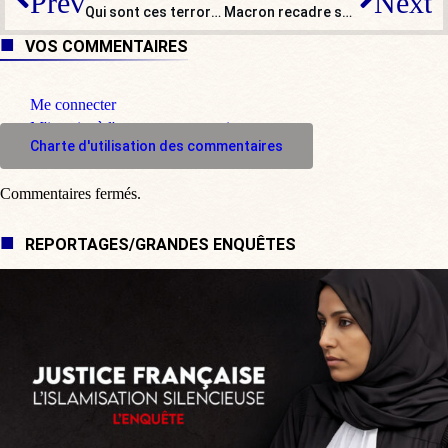
Prev
Next
Qui sont ces terroristes, dont « 80 % sont des Français » ?
Macron recadre ses ministres : une vraie-fausse cacophonie gouvernementale
VOS COMMENTAIRES
Me connecter
M'inscrire à l'espace commentaire
Charte d'utilisation des commentaires
Commentaires fermés.
REPORTAGES/GRANDES ENQUÊTES