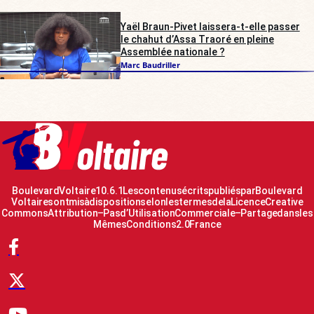
Yaël Braun-Pivet laissera-t-elle passer
le chahut d’Assa Traoré en pleine
Assemblée nationale ?
Marc Baudriller
Boulevard Voltaire 10.6.1 Les contenus écrits publiés par Boulevard
Voltaire sont mis à disposition selon les termes de la Licence Creative
Commons Attribution – Pas d’Utilisation Commerciale – Partage dans les
Mêmes Conditions 2.0 France