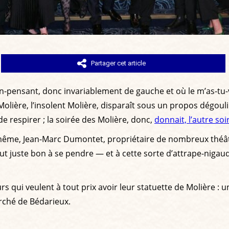
Partager cet article
en-pensant, donc invariablement de gauche et où le m’as-tu-vu
Molière, l’insolent Molière, disparaît sous un propos dégou
de respirer ; la soirée des Molière, donc,
donnait, l’autre soi
i-même, Jean-Marc Dumontet, propriétaire de nombreux théât
tout juste bon à se pendre — et à cette sorte d’attrape-nigaud
s qui veulent à tout prix avoir leur statuette de Molière : 
arché de Bédarieux.