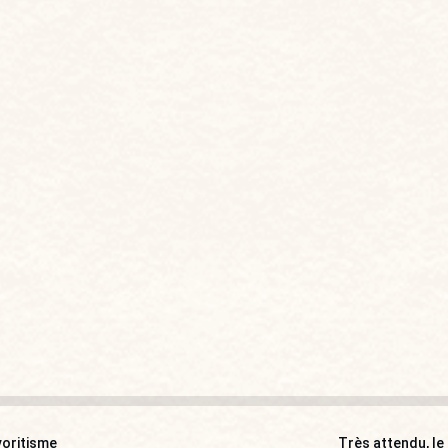
voritisme
Très attendu, le