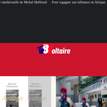
ffesoli
Pour regagner son influence en Afrique, le Quai d’Orsay a choisi… 