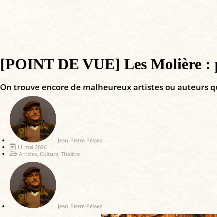
[POINT DE VUE] Les Molière : pou
On trouve encore de malheureux artistes ou auteurs qui 
Jean-Pierre Pélaez
11 mai 2026
Articles
,
Culture
,
Théâtre
Jean-Pierre Pélaez