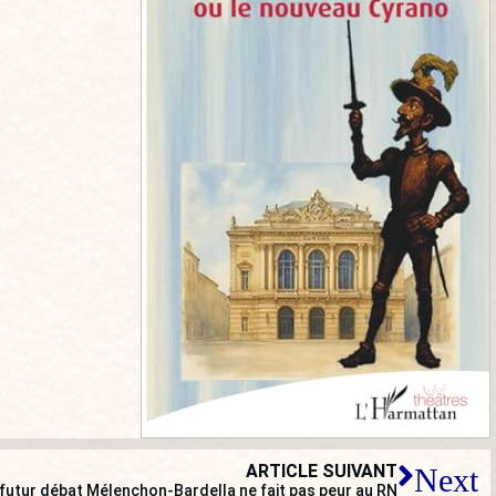
ARTICLE SUIVANT
Next
 futur débat Mélenchon-Bardella ne fait pas peur au RN