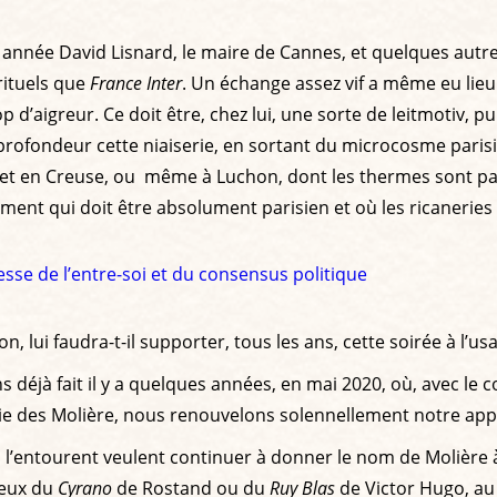
 année David Lisnard, le maire de Cannes, et quelques autr
rituels que
France Inter
. Un échange assez vif a même eu lieu 
 d’aigreur. Ce doit être, chez lui, une sorte de leitmotiv, pui
fondeur cette niaiserie, en sortant du microcosme parisien,
uéret en Creuse, ou même à Luchon, dont les thermes sont pa
ment qui doit être absolument parisien et où les ricaneries 
sse de l’entre-soi et du consensus politique
, lui faudra-t-il supporter, tous les ans, cette soirée à l’u
ions déjà fait il y a quelques années, en mai 2020, où, avec
 des Molière, nous renouvelons solennellement notre appel 
l’entourent veulent continuer à donner le nom de Molière à 
 ceux du
Cyrano
de Rostand ou du
Ruy Blas
de Victor Hugo, au 