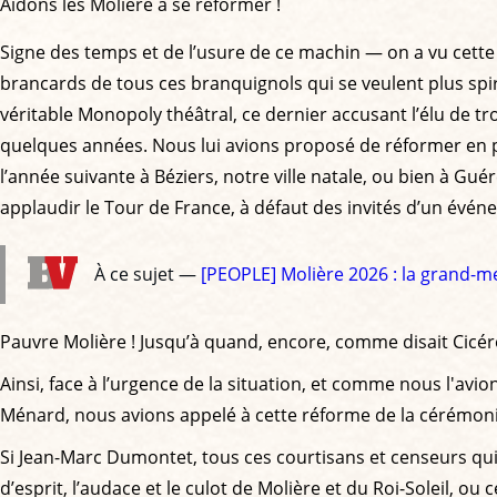
Aidons les Molière à se réformer !
Signe des temps et de l’usure de ce machin — on a vu cette
brancards de tous ces branquignols qui se veulent plus spi
véritable Monopoly théâtral, ce dernier accusant l’élu de trop
quelques années. Nous lui avions proposé de réformer en pro
l’année suivante à Béziers, notre ville natale, ou bien à G
applaudir le Tour de France, à défaut des invités d’un événe
À ce sujet —
[PEOPLE] Molière 2026 : la grand-me
Pauvre Molière ! Jusqu’à quand, encore, comme disait Cicéron
Ainsi, face à l’urgence de la situation, et comme nous l'av
Ménard, nous avions appelé à cette réforme de la cérémonie
Si Jean-Marc Dumontet, tous ces courtisans et censeurs qui 
d’esprit, l’audace et le culot de Molière et du Roi-Soleil, ou