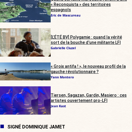
« Reconquista » des territoires
espagnols
Eric de Mascureau
[L’ÉTÉ BV] Polygamie : quand la vérité
sort de la bouche d’une militante LFI
Gabrielle Cluzel
« Groix antifa ! », le nouveau profil de la
gauche révolutionnaire ?
Yann Montero
Tiersen, Sagazan, Gardin, Masiero : ces
artistes ouvertement pro-LFI
Jean Kast
SIGNÉ DOMINIQUE JAMET