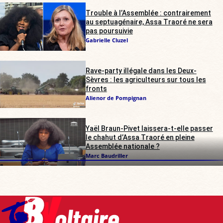
Trouble à l’Assemblée : contrairement
au septuagénaire, Assa Traoré ne sera
pas poursuivie
Gabrielle Cluzel
Rave-party illégale dans les Deux-
Sèvres : les agriculteurs sur tous les
fronts
Alienor de Pompignan
Yaël Braun-Pivet laissera-t-elle passer
le chahut d’Assa Traoré en pleine
Assemblée nationale ?
Marc Baudriller