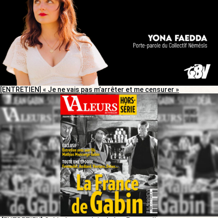
[ENTRETIEN] « Je ne vais pas m’arrêter et me censurer »