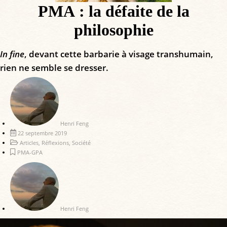
PMA : la défaite de la
philosophie
In fine
, devant cette barbarie à visage transhumain,
rien ne semble se dresser.
Henri Feng
22 septembre 2019
Articles
,
Réflexions
,
Société
PMA-GPA
Henri Feng