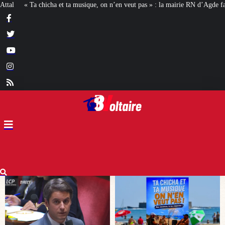
on n’en veut pas » : la mairie RN d’Agde face à la meute « antiraciste »
La h