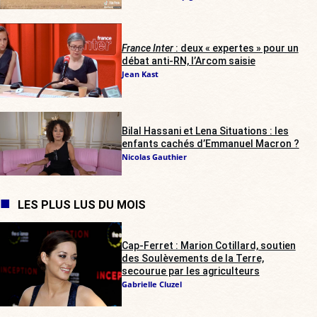
France Inter
: deux « expertes » pour un
débat anti-RN, l’Arcom saisie
Jean Kast
Bilal Hassani et Lena Situations : les
enfants cachés d’Emmanuel Macron ?
Nicolas Gauthier
LES PLUS LUS DU MOIS
Cap-Ferret : Marion Cotillard, soutien
des Soulèvements de la Terre,
secourue par les agriculteurs
Gabrielle Cluzel