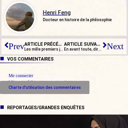
Henri Feng
Docteur en histoire de la philosophie
ARTICLE PRÉCÉDENT
ARTICLE SUIVANT
Prev
Next
Les mille premiers jours de l’enfant : l’État-nounou, plus que jamais
En avant toute, direction l’effondrement monétaire !
VOS COMMENTAIRES
Me connecter
M'inscrire à l'espace commentaire
Charte d'utilisation des commentaires
REPORTAGES/GRANDES ENQUÊTES