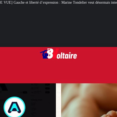
ession : Marine Tondelier veut désormais interdire X
Des flammes au gibet