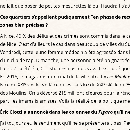
ne fait que poser de petites mesurettes là où il faudrait s’a
Ces quartiers s’appellent pudiquement "en phase de reconq
zones bien précises ?
À Nice, 40 % des délits et des crimes sont commis dans le cen
de Nice. C’est d’ailleurs le cas dans beaucoup de villes du 
Vendredi, cette jeune femme médecin a été agressée dans le
d’un clip de rap. Dimanche, une personne a été poignardée e
Lorsqu’il a été élu, Christian Estrosi nous avait expliqué que N
En 2016, le magazine municipal de la ville titrait «
Les Moulins
e
e
Nice du XXI
siècle. Voilà ce qu’est la Nice du XXI
siècle qu’E
des Moulins. On a déversé 215 millions d’euros pour la rén
part, les imams islamistes. Voilà la réalité de la politique m
Éric Ciotti a annoncé dans les colonnes du
Figaro
qu’il n
J’ai toujours eu le sentiment qu’il ne se présenterait pas. P