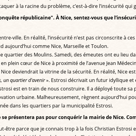
ttaquer à la racine du problème, c’est-à-dire l’insécurité qui
uête républicaine". À Nice, sentez-vous que l’insécurité 
tre-ville. En réalité, l’insécurité n’est pas circonscrite à 
Sud aujourd’hui comme Nice, Marseille et Toulon.
 quartier des Moulins. Samedi, des émeutes ont eu lieu dan
n plein cœur de Nice à proximité de l’avenue Jean Médecin. 
ice deviendrait la vitrine de la sécurité. En réalité, Nice est 
, un quartier d'avenir
». Estrosi décrivait un futur idyllique et
strosi est en train de nous construire. Il a déployé toute s
ovation urbaine. Malheureusement, règnent aujourd’hui pour 
enée dans les quartiers par la municipalité Estrosi.
e se présentera pas pour conquérir la mairie de Nice. Co
eut-être parce que je connais trop à la fois Christian Estrosi