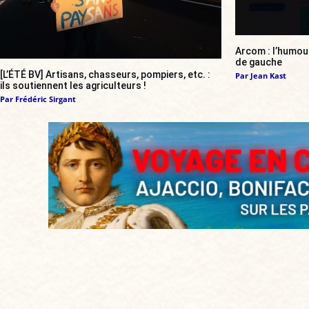
Arcom : l’humou
de gauche
[L’ÉTÉ BV] Artisans, chasseurs, pompiers, etc. :
Par
Jean Kast
ils soutiennent les agriculteurs !
Par
Frédéric Sirgant