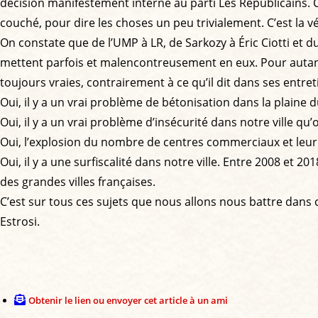
décision manifestement interne au parti Les Républicains. Ce
couché, pour dire les choses un peu trivialement. C’est la vé
On constate que de l’UMP à LR, de Sarkozy à Éric Ciotti et d
mettent parfois et malencontreusement en eux. Pour autant, t
toujours vraies, contrairement à ce qu’il dit dans ses entret
Oui, il y a un vrai problème de bétonisation dans la plaine d
Oui, il y a un vrai problème d’insécurité dans notre ville 
Oui, l’explosion du nombre de centres commerciaux et leu
Oui, il y a une surfiscalité dans notre ville. Entre 2008 et 
des grandes villes françaises.
C’est sur tous ces sujets que nous allons nous battre dan
Estrosi.
Obtenir le lien ou envoyer cet article à un ami