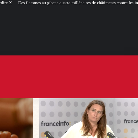
 : quatre millénaires de châtiments contre les incendiaires
Palais Bourbon : 