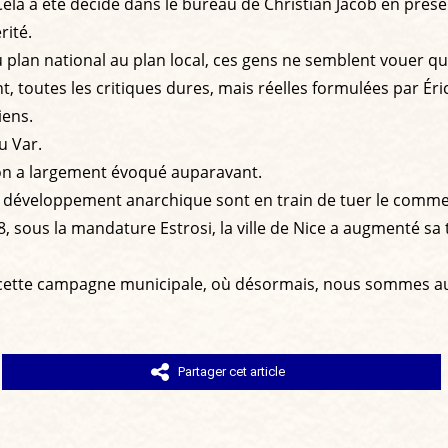
la a été décidé dans le bureau de Christian Jacob en présence
rité.
u plan national au plan local, ces gens ne semblent vouer qu
outes les critiques dures, mais réelles formulées par Éric C
iens.
u Var.
qu’on a largement évoqué auparavant.
r développement anarchique sont en train de tuer le comme
2018, sous la mandature Estrosi, la ville de Nice a augmenté s
s cette campagne municipale, où désormais, nous sommes aux
Partager cet article