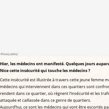
Hier, les médecins ont manifesté. Quelques jours aupara
Nice cette insécurité qui touche les médecins ?
Cette insécurité est illustrée à travers cette jeune femme mé
médecins qui interviennent dans ces quartiers sont confront
rendent dans ce quartier, où règnent l’insécurité et les traf
attaquée et caillassée dans ce genre de quartiers.
Aujourd’hui, ce sont les médecins qui vont être escortés pa