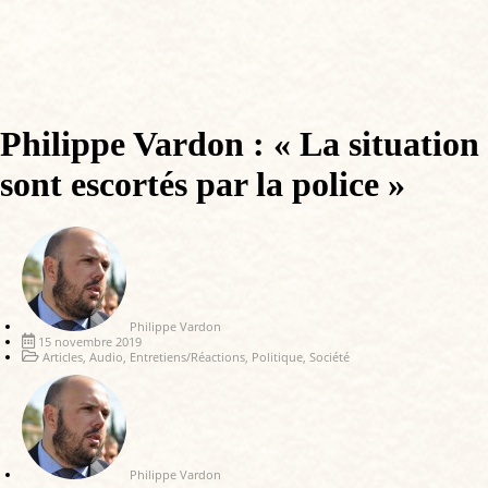
Philippe Vardon : « La situation 
sont escortés par la police »
Philippe Vardon
15 novembre 2019
Articles
,
Audio
,
Entretiens/Réactions
,
Politique
,
Société
Philippe Vardon